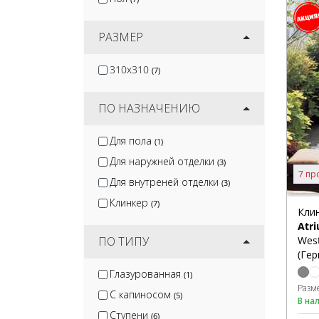
РАЗМЕР
310x310
(7)
ПО НАЗНАЧЕНИЮ
Для пола
(1)
Для наружней отделки
(3)
7 пр
Для внутреней отделки
(3)
Клинкер
(7)
Кли
Atr
West
ПО ТИПУ
(Гер
Глазурованная
(1)
Разм
С капиносом
(5)
В на
Ступени
(6)