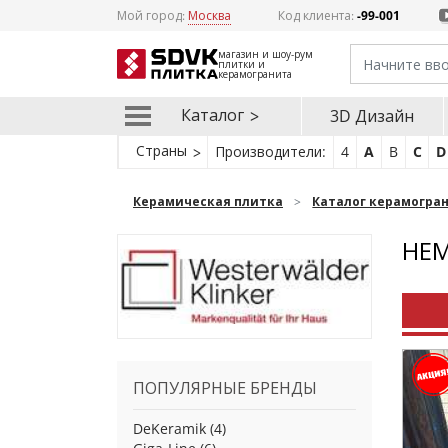
Мой город:
Москва
Код клиента:
-99-001
магазин и шоу-рум
плитки и
керамогранита
Каталог
3D Дизайн
Страны
Производители:
4
A
B
C
D
Керамическая плитка
Каталог керамогра
НЕМ
ПОПУЛЯРНЫЕ БРЕНДЫ
DeKeramik
(4)