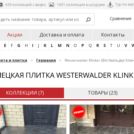
Тур по ма
639 коллекций с видео
1601 коллекция в шоуруме
Сравнение
Акции
Доставка и оплата
Контакты
E
F
G
H
I
J
K
L
M
N
O
P
Q
R
S
T
U
V
нита и плитки
Германия
Westerwalder Klinker (Вествальдер Кли
ЕЦКАЯ ПЛИТКА WESTERWALDER KLINK
КОЛЛЕКЦИИ (
7
)
ТОВАРЫ (
23
)