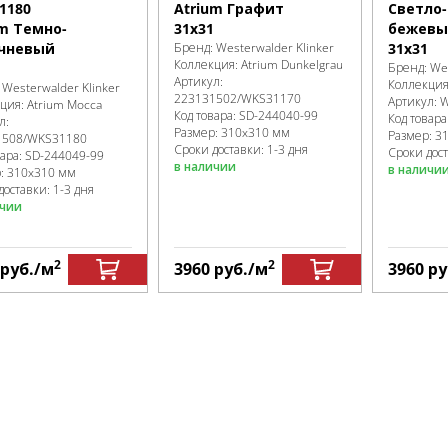
Atrium Графит
Светло-
1180
31x31
бежевы
um Темно-
Бренд:
Westerwalder Klinker
31x31
чневый
Коллекция:
Atrium Dunkelgrau
Бренд:
Wes
Артикул:
Коллекци
:
Westerwalder Klinker
223131502/WKS31170
Артикул:
W
кция:
Atrium Mocca
Код товара:
SD-244040
-99
Код товара
л:
Размер:
310x310 мм
Размер:
3
1508/WKS31180
Сроки доставки: 1-3 дня
Сроки дост
вара:
SD-244049
-99
в наличии
в наличи
р:
310x310 мм
доставки: 1-3 дня
ичии
2
2
руб.
/м
3960
руб.
/м
3960
ру