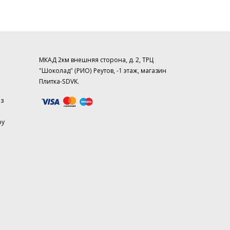
МКАД 2км внешняя сторона, д. 2, ТРЦ
"Шоколад" (РИО) Реутов, -1 этаж, магазин
Плитка-SDVK.
аз
ру