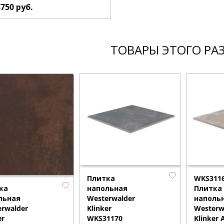
3750
руб.
ТОВАРЫ ЭТОГО РА
Плитка
WKS311
напольная
Плитка
ка
Westerwalder
наполь
льная
Klinker
Westerw
rwalder
WKS31170
Klinker 
er