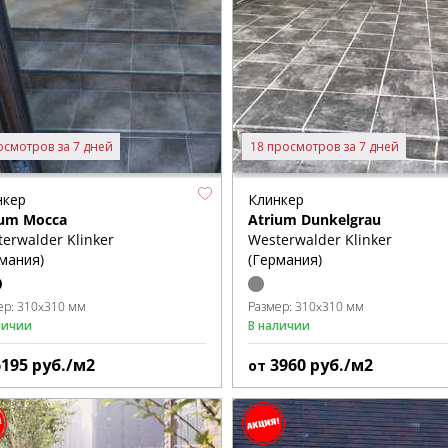
осмотров за 7 дней
18 просмотров за 7 дней
нкер
Клинкер
ium Mocca
Atrium Dunkelgrau
erwalder Klinker
Westerwalder Klinker
мания)
(Германия)
ер:
310x310 мм
Размер:
310x310 мм
личии
В наличии
6195
руб./м2
3960
руб./м2
от