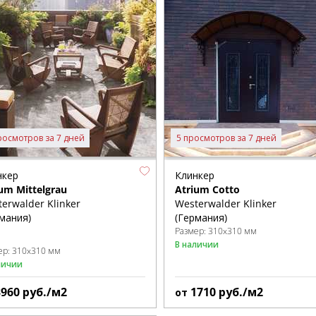
росмотров за 7 дней
5 просмотров за 7 дней
нкер
Клинкер
um Mittelgrau
Atrium Cotto
erwalder Klinker
Westerwalder Klinker
мания)
(Германия)
Размер:
310x310 мм
В наличии
ер:
310x310 мм
личии
3960
руб./м2
1710
руб./м2
от