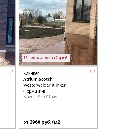
13 просмотров за 7 дней
Клинкер
Atrium Scotch
Westerwalder Klinker
(Германия)
Размер:
310x310 мм
3960
руб./м2
от