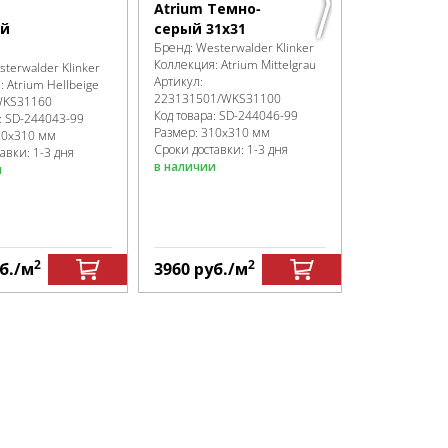
Коллекция:
At
Atrium Темно-
Артикул:
WKS
й
серый 31x31
Код товара:
SD
Бренд:
Westerwalder Klinker
Размер:
310x
Коллекция:
Atrium Mittelgrau
terwalder Klinker
Сроки доставк
Артикул:
я:
Atrium Hellbeige
в наличии
223131501/WKS31100
KS31160
Код товара:
SD-244046
-99
:
SD-244043
-99
Размер:
310x310 мм
10x310 мм
Сроки доставки: 1-3 дня
авки: 1-3 дня
в наличии
и
4500
руб.
2
2
б.
/м
3960
руб.
/м