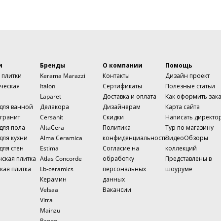
и
Бренды
О компании
Помощь
 плитки
Kerama Marazzi
Контакты
Дизайн проект
ческая
Italon
Сертификаты
Полезные статьи
Laparet
Доставка и оплата
Как оформить зак
 для ванной
Делакора
Дизайнерам
Карта сайта
гранит
Cersanit
Скидки
Написать директо
для пола
AltaCera
Политика
Тур по магазину
для кухни
Alma Ceramica
конфиденциальности
ВидеоОбзоры
для стен
Estima
Согласие на
коллекций
нская плитка
Atlas Concorde
обработку
Представлены в
кая плитка
Lb-ceramics
персональных
шоуруме
Керамин
данных
Velsaa
Вакансии
Vitra
Mainzu
Ragno