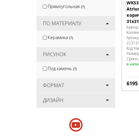
WKS3
Прямоугольная
(7)
Atri
кори
31x31
ПО МАТЕРИАЛУ
Бренд
Колле
Керамика
Артику
(7)
22313
Код то
РИСУНОК
Разме
Сроки 
в нал
Под камень
(7)
6195
ФОРМАТ
ДИЗАЙН