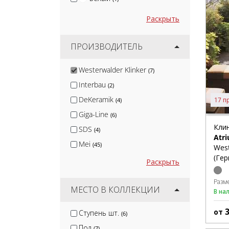
Раскрыть
ПРОИЗВОДИТЕЛЬ
Westerwalder Klinker
(7)
Interbau
(2)
DeKeramik
17 п
(4)
Giga-Line
(6)
Кли
SDS
(4)
Atri
Mei
(45)
West
(Гер
Раскрыть
Разм
МЕСТО В КОЛЛЕКЦИИ
В на
от
Ступень шт.
(6)
Пол
(7)