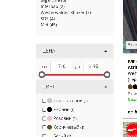
Giga-Line
(6)
Interbau
(2)
Westerwalder Klinker
(7)
SDS
(4)
Mei
(45)
5 пр
ЦЕНА
Кли
Atr
West
(Гер
ЦВЕТ
Разм
В на
Светло-серый
(1)
Черный
(1)
от
Розовый
(1)
Коричневый
(1)
Белый
(1)