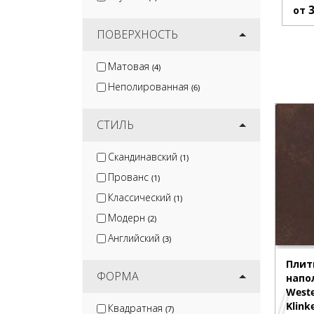
от
ПОВЕРХНОСТЬ
Матовая
(4)
Неполированная
(6)
СТИЛЬ
Скандинавский
(1)
Прованс
(1)
Классический
(1)
Модерн
(2)
Английский
(3)
Плит
ФОРМА
напо
Weste
Klink
Квадратная
(7)