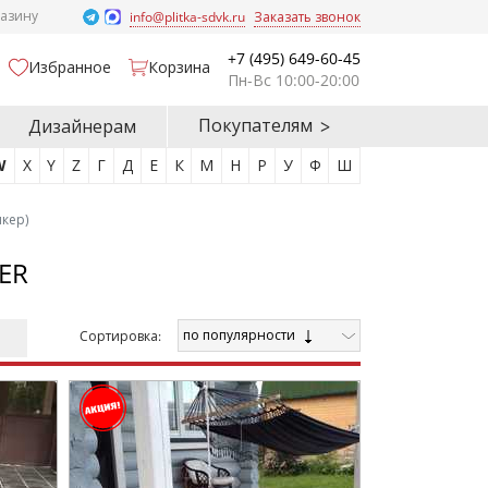
газину
info@plitka-sdvk.ru
Заказать звонок
+7 (495) 649-60-45
Избранное
Корзина
Пн-Вс 10:00-20:00
Покупателям
Дизайнерам
W
X
Y
Z
Г
Д
Е
К
М
Н
Р
У
Ф
Ш
нкер)
ER
по популярности
Cортировка: