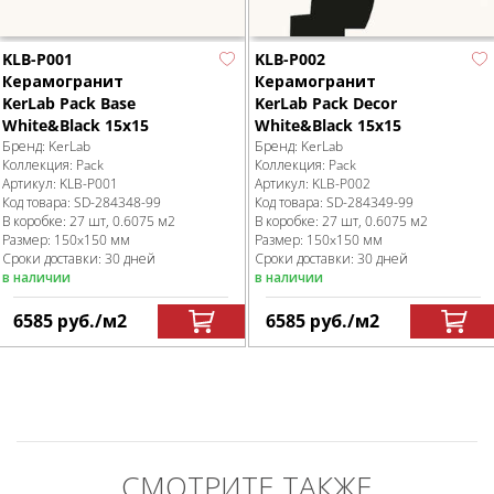
KLB-P001
KLB-P002
Керамогранит
Керамогранит
KerLab Pack Base
KerLab Pack Decor
White&Black 15x15
White&Black 15x15
Бренд:
KerLab
Бренд:
KerLab
Коллекция:
Pack
Коллекция:
Pack
Артикул:
KLB-P001
Артикул:
KLB-P002
Код товара:
SD-284348
-99
Код товара:
SD-284349
-99
В коробке
:
27 шт, 0.6075 м
2
В коробке
:
27 шт, 0.6075 м
2
Размер:
150x150 мм
Размер:
150x150 мм
Сроки доставки: 30 дней
Сроки доставки: 30 дней
в наличии
в наличии
6585
руб.
/м
2
6585
руб.
/м
2
СМОТРИТЕ ТАКЖЕ