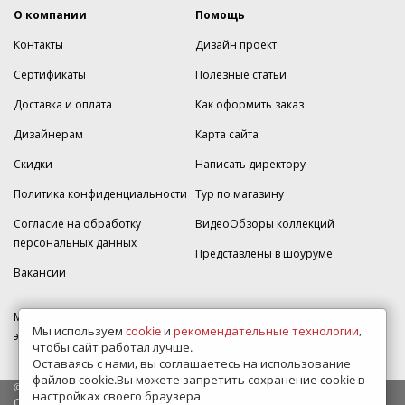
О компании
Помощь
Контакты
Дизайн проект
Сертификаты
Полезные статьи
Доставка и оплата
Как оформить заказ
Дизайнерам
Карта сайта
Скидки
Написать директору
Политика конфиденциальности
Тур по магазину
Согласие на обработку
ВидеоОбзоры коллекций
персональных данных
Представлены в шоуруме
Вакансии
МКАД 2км внешняя сторона, д. 2, ТРЦ "Шоколад" (РИО) Реутов, -1
Мы используем
cookie
и
рекомендательные технологии
,
этаж, магазин Плитка-SDVK.
чтобы сайт работал лучше.
Оставаясь с нами, вы соглашаетесь на использование
файлов cookie.Вы можете запретить сохранение cookie в
© 2009—2026 г. Все права защищены
настройках своего браузера
Обращаем Ваше внимание на то, что данный интернет-сайт носит