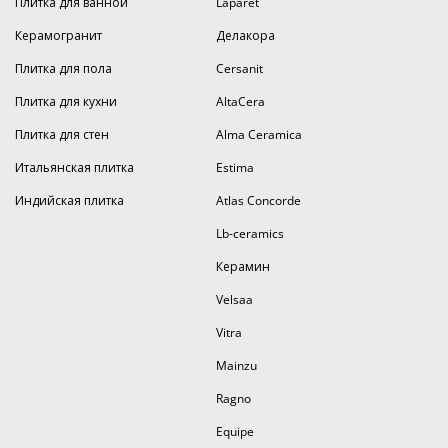
Плитка для ванной
Laparet
Керамогранит
Делакора
Плитка для пола
Cersanit
Плитка для кухни
AltaCera
Плитка для стен
Alma Ceramica
Итальянская плитка
Estima
Индийская плитка
Atlas Concorde
Lb-ceramics
Керамин
Velsaa
Vitra
Mainzu
Ragno
Equipe