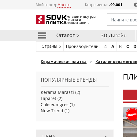
Мой город:
Москва
Код клиента:
-99-001
магазин и шоу-рум
плитки и
керамогранита
Каталог
3D Дизайн
Страны
Производители:
4
A
B
C
D
Керамическая плитка
Каталог керамогра
ПЛИ
ПОПУЛЯРНЫЕ БРЕНДЫ
Kerama Marazzi
(2)
Laparet
(2)
Coliseumgres
(1)
New Trend
(1)
ЦЕНА