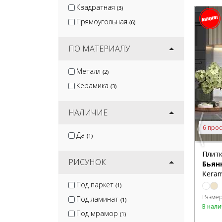
Квадратная
(3)
Прямоугольная
(6)
ПО МАТЕРИАЛУ
Металл
(2)
Керамика
(3)
НАЛИЧИЕ
6 прос
Да
(1)
Плитк
РИСУНОК
Бьян
Keram
Под паркет
(1)
Разме
Под ламинат
(1)
В нал
Под мрамор
(1)