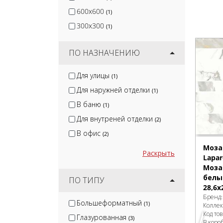
600x600
(1)
300x300
(1)
ПО НАЗНАЧЕНИЮ
Для улицы
(1)
Для наружней отделки
(1)
В баню
(1)
Для внутреней отделки
(2)
В офис
(2)
Моза
Раскрыть
Lapar
Моза
белы
ПО ТИПУ
28,6х
Бренд
Большеформатный
(1)
Колле
Код то
Глазурованная
(3)
В коро