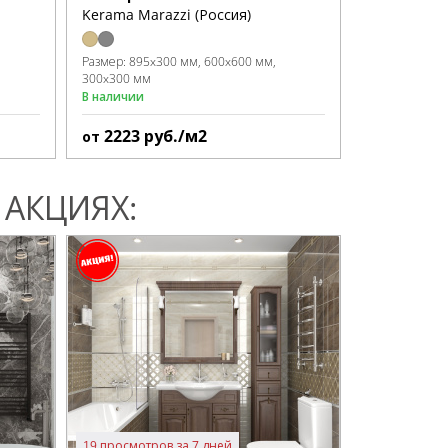
Kerama Marazzi (Россия)
Kerama Mara
Размер:
895x300 мм
600x600 мм
Размер:
895x
300x300 мм
В наличии
В наличии
2223
руб./м2
2044
ру
от
от
АКЦИЯХ:
19 просмотров за 7 дней
21 просмотр 