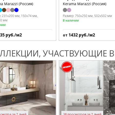
a Marazzi (Россия)
Kerama Marazzi (Россия)
р:
231x200 мм
150x74 мм
Размер:
750x250 мм
502x502 мм
50 мм
В наличии
ичии
135
руб./м2
1432
руб./м2
от
ЛЛЕКЦИИ, УЧАСТВУЮЩИЕ В 
смотра за 7 дней
38 просмотров за 7 дней