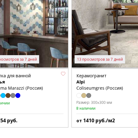
росмотров за 7 дней
13 просмотров за 7 дней
тка для ванной
Керамогранит
ья
Alpi
ma Marazzi (Россия)
Coliseumgres (Россия)
Размер:
300x300 мм
личии
В наличии
154
руб.
1410
руб./м2
от