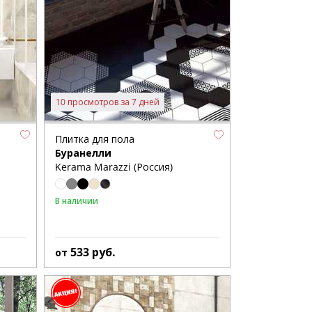
10 просмотров за 7 дней
Плитка для пола
Буранелли
Kerama Marazzi (Россия)
В наличии
533
руб.
от