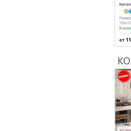
Keram
Разме
150x1
В нал
1
от
КО
43 про