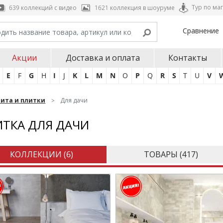
Тур по ма
639 коллекций с видео
1621 коллекция в шоуруме
Сравнение
Акции
Доставка и оплата
Контакты
E
F
G
H
I
J
K
L
M
N
O
P
Q
R
S
T
U
V
нита и плитки
Для дачи
ТКА ДЛЯ ДАЧИ
КОЛЛЕКЦИИ (
6
)
ТОВАРЫ (
417
)