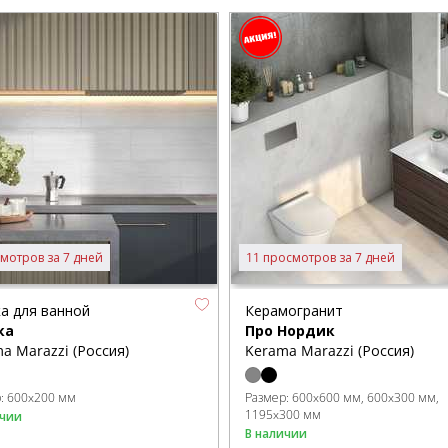
мотров за 7 дней
11 просмотров за 7 дней
а для ванной
Керамогранит
ка
Про Нордик
a Marazzi (Россия)
Kerama Marazzi (Россия)
р:
600x200 мм
Размер:
600x600 мм
600x300 мм
1195x300 мм
ичии
В наличии