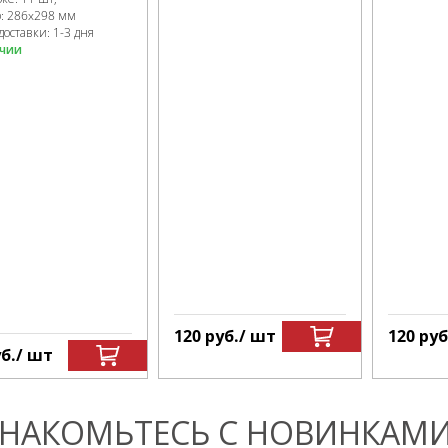
р:
286x298 мм
доставки: 1-3 дня
ичии
120
руб.
/ шт
120
руб
б.
/ шт
НАКОМЬТЕСЬ С НОВИНКАМИ