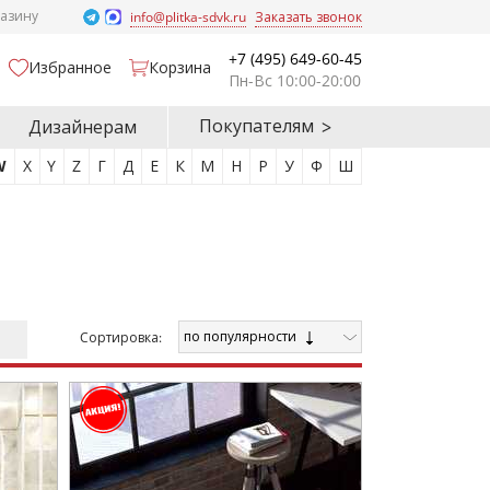
газину
info@plitka-sdvk.ru
Заказать звонок
+7 (495) 649-60-45
Избранное
Корзина
Пн-Вс 10:00-20:00
Покупателям
Дизайнерам
W
X
Y
Z
Г
Д
Е
К
М
Н
Р
У
Ф
Ш
по популярности
Cортировка: