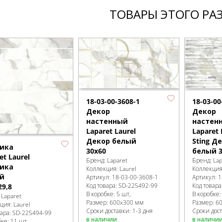
ТОВАРЫ ЭТОГО РА
18-03-00-3608-1
18-03-00
Декор
Декор
настенный
настен
Laparet Laurel
Laparet 
Декор белый
Sting Д
ика
30х60
белый 3
et Laurel
Бренд:
Laparet
Бренд:
Lap
ика
Коллекция:
Laurel
Коллекци
й
Артикул:
18-03-00-3608-1
Артикул:
1
Код товара:
SD-225492
-99
Код товара
29,8
В коробке
:
5 шт,
В коробке
:
Laparet
Размер:
600x300 мм
Размер:
6
кция:
Laurel
Сроки доставки: 1-3 дня
Сроки дост
вара:
SD-225494
-99
в наличии
в наличи
бке
:
11 шт,