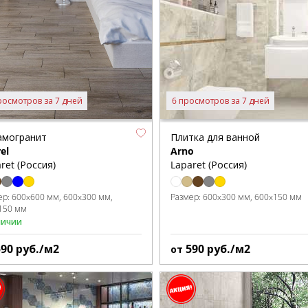
росмотров за 7 дней
6 просмотров за 7 дней
амогранит
Плитка для ванной
el
Arno
ret (Россия)
Laparet (Россия)
ер:
600x600 мм
600x300 мм
Размер:
600x300 мм
600x150 мм
150 мм
личии
590
руб./м2
590
руб./м2
от