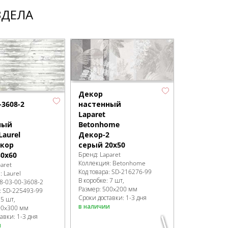
ЗДЕЛА
Декор
настенный
-3608-2
Laparet
Betonhome
ный
Декор-2
Laurel
серый 20х50
екор
Бренд:
Laparet
0х60
Коллекция:
Betonhome
aret
Код товара:
SD-216276
-99
я:
Laurel
В коробке
:
7 шт,
8-03-00-3608-2
Размер:
500x200 мм
:
SD-225493
-99
Сроки доставки: 1-3 дня
:
5 шт,
в наличии
00x300 мм
авки: 1-3 дня
HGD/A583/
и
Декор