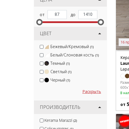
ЦВЕТ
16 п
Бежевый/Кремовый
(1)
Белый/Слоновая кость
(1)
Кер
Темный
Laur
(1)
Lapa
Светлый
(1)
Черный
(1)
Разм
600x
Раскрыть
В на
от
ПРОИЗВОДИТЕЛЬ
Kerama Marazzi
(2)
Coliseumgres
(1)