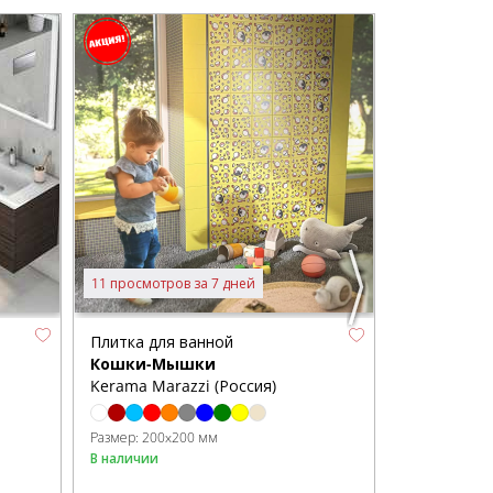
11 просмотров за 7 дней
9 просмотров
Плитка для ванной
Керамогра
Кошки-Мышки
Сонет
Kerama Marazzi (Россия)
Kerama Mara
Размер:
200x200 мм
В наличии
В наличии