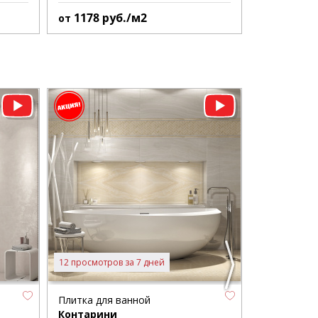
1178
руб./м2
61
руб.
от
от
12 просмотров за 7 дней
5 просмотров
Плитка для ванной
Плитка для
Контарини
Майори