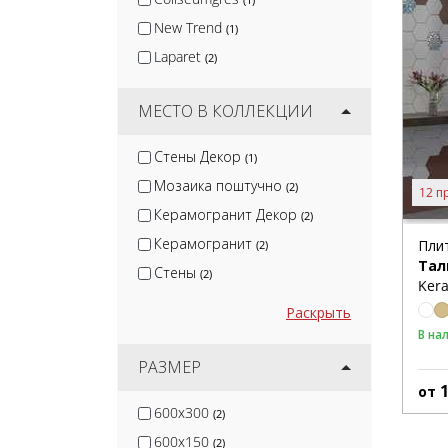
New Trend
(1)
Laparet
(2)
МЕСТО В КОЛЛЕКЦИИ
Стены Декор
(1)
Мозаика поштучно
(2)
12 п
Керамогранит Декор
(2)
Керамогранит
Пли
(2)
Тал
Стены
(2)
Kera
Раскрыть
В на
РАЗМЕР
от
600x300
(2)
600x150
(2)