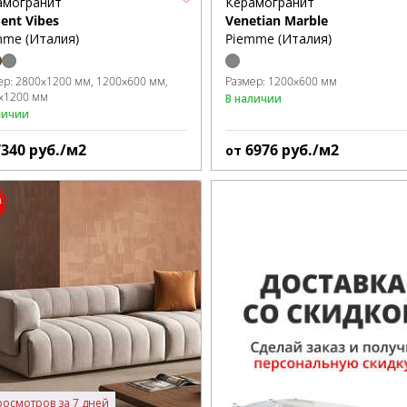
амогранит
Керамогранит
ent Vibes
Venetian Marble
mme (Италия)
Piemme (Италия)
ер:
2800x1200 мм
1200x600 мм
Размер:
1200x600 мм
x1200 мм
В наличии
личии
7340
руб./м2
6976
руб./м2
от
росмотров за 7 дней