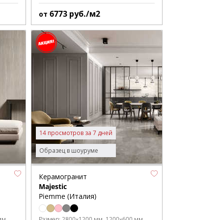
6773
руб./м2
от
14 просмотров за 7 дней
Образец в шоуруме
Керамогранит
Majestic
Piemme (Италия)
мм
Размер:
2800x1200 мм
1200x600 мм