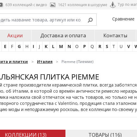
Тур по ма
639 коллекций с видео
1621 коллекция в шоуруме
Сравнение
Акции
Доставка и оплата
Контакты
E
F
G
H
I
J
K
L
M
N
O
P
Q
R
S
T
U
V
нита и плитки
Италия
Piemme (Пиемме)
ЛЬЯНСКАЯ ПЛИТКА PIEMME
й стране производители керамической плитки, всегда заботятся
о, об Италии, в которой со времён античности ремесло неразр
ика наложила свой отпечаток на часть товаров, но только не н
ворного сотрудничества с Valentino, продукция стала эталоном
цию моды и неподражаемую роскошь, все коллекции по-своему у
КОЛЛЕКЦИИ (
13
)
ТОВАРЫ (
116
)