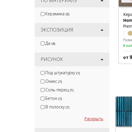
ПО МАТЕРИАЛУ
Керамика
Кер
(5)
Hom
Pie
ЭКСПОЗИЦИЯ
Разм
Да
(4)
В на
от
РИСУНОК
Под штукатурку
(1)
Оникс
(1)
Соль-перец
(1)
Бетон
(1)
В полоску
(1)
Раскрыть