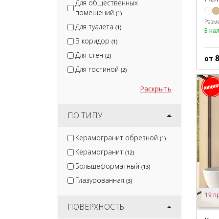
Для общественных
помещений
(1)
Разм
Для туалета
(1)
В на
В коридор
(1)
Для стен
(2)
от
Для гостиной
(2)
Раскрыть
ПО ТИПУ
Керамогранит обрезной
(1)
Керамогранит
(12)
Большеформатный
(13)
Глазурованная
(3)
19 п
ПОВЕРХНОСТЬ