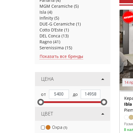
Panaria
(4)
MGM Ceramiche
(5)
Isla
(4)
Infinity
(5)
DUE-G Ceramiche
(1)
Cotto D’Este
(1)
DEL Conca
(13)
Ragno
(41)
Serenissima
(15)
Показать все бренды
ЦЕНА
14 п
Кер
Ibla
Pie
ЦВЕТ
Разм
Охра
(1)
В на