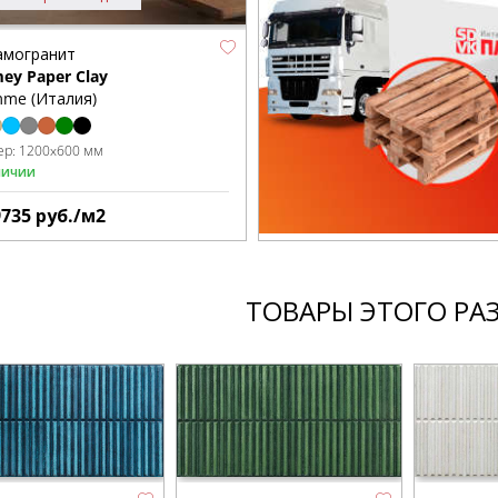
амогранит
ey Paper Clay
mme (Италия)
ер:
1200x600 мм
личии
9735
руб./м2
ТОВАРЫ ЭТОГО РА