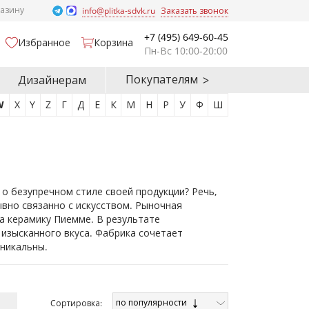
газину
info@plitka-sdvk.ru
Заказать звонок
+7 (495) 649-60-45
Избранное
Корзина
Пн-Вс 10:00-20:00
Покупателям
Дизайнерам
W
X
Y
Z
Г
Д
Е
К
М
Н
Р
У
Ф
Ш
 о безупречном стиле своей продукции? Речь,
ывно связанно с искусством. Рыночная
а керамику Пиемме. В результате
 изысканного вкуса. Фабрика сочетает
никальны.
по популярности
Cортировка: