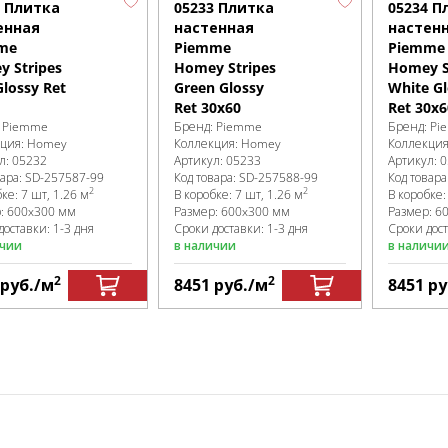
2 Плитка
05233 Плитка
05234 П
енная
настенная
настен
me
Piemme
Piemme
 Stripes
Homey Stripes
Homey S
Glossy Ret
Green Glossy
White Gl
Ret 30x60
Ret 30x6
:
Piemme
Бренд:
Piemme
Бренд:
Pi
кция:
Homey
Коллекция:
Homey
Коллекци
л:
05232
Артикул:
05233
Артикул:
0
вара:
SD-257587
-99
Код товара:
SD-257588
-99
Код товара
2
2
бке
:
7 шт, 1.26 м
В коробке
:
7 шт, 1.26 м
В коробке
р:
600x300 мм
Размер:
600x300 мм
Размер:
6
доставки: 1-3 дня
Сроки доставки: 1-3 дня
Сроки дост
ичии
в наличии
в наличи
2
2
руб.
/м
8451
руб.
/м
8451
ру