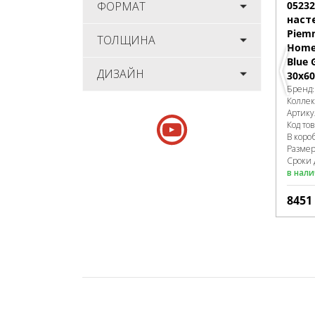
0523
ФОРМАТ
наст
Piem
ТОЛЩИНА
Homey
Blue 
ДИЗАЙН
30x60
Бренд
Колле
Артику
Код то
В коро
Разме
Сроки 
в нал
8451