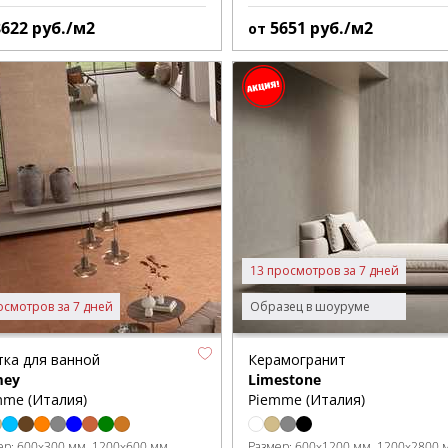
8622
руб./м2
5651
руб./м2
от
13 просмотров за 7 дней
осмотров за 7 дней
Образец в шоуруме
тка для ванной
Керамогранит
ey
Limestone
mme (Италия)
Piemme (Италия)
ер:
600x300 мм
1200x600 мм
Размер:
600x1200 мм
1200x2800 