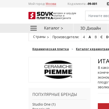
Мой город:
Москва
Код клиента:
-99-001
магазин и шоу-рум
плитки и
керамогранита
Каталог
3D Дизайн
Страны
Производители:
4
A
B
C
D
Керамическая плитка
Каталог керамогра
ИТА
В како
конечн
эконом
плодот
эволю
ПОПУЛЯРНЫЕ БРЕНДЫ
Studio One
(1)