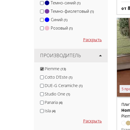
Темно-синий
(1)
от
Темно-фиолетовый
(1)
Синий
(1)
Розовый
(1)
Раскрыть
ПРОИЗВОДИТЕЛЬ
Piemme
(13)
Cotto D’Este
(1)
DUE-G Ceramiche
(1)
5 пр
Studio One
(1)
Panaria
(4)
Пли
Hom
Isla
(4)
Pie
MGM Ceramiche
(5)
Раскрыть
Infinity
(5)
Разм