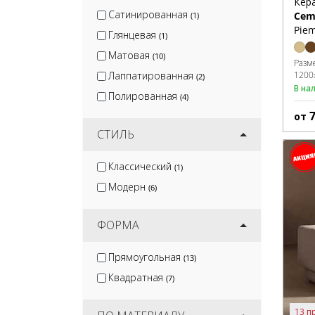
Кер
Сатинированная
Cem
(1)
Pie
Глянцевая
(1)
Матовая
(10)
Разм
Лаппатированная
1200
(2)
В на
Полированная
(4)
от
СТИЛЬ
Классический
(1)
Модерн
(6)
ФОРМА
Прямоугольная
(13)
Квадратная
(7)
13 п