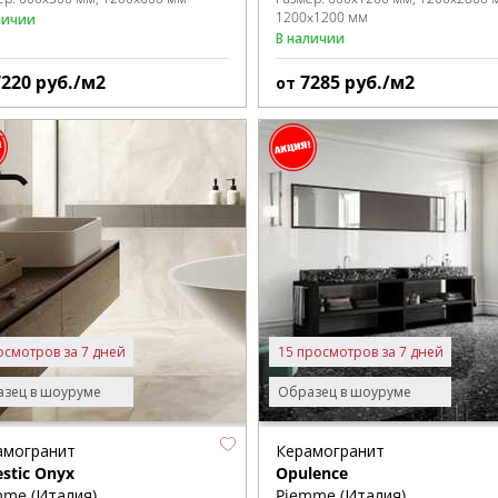
1200x1200 мм
личии
В наличии
7220
руб./м2
7285
руб./м2
от
осмотров за 7 дней
15 просмотров за 7 дней
зец в шоуруме
Образец в шоуруме
амогранит
Керамогранит
stic Onyx
Opulence
mme (Италия)
Piemme (Италия)