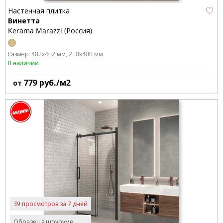
Настенная плитка
Винетта
Kerama Marazzi (Россия)
Размер:
402x402 мм
250x400 мм
В наличии
779
руб./м2
от
39 просмотров за 7 дней
Образец в шоуруме