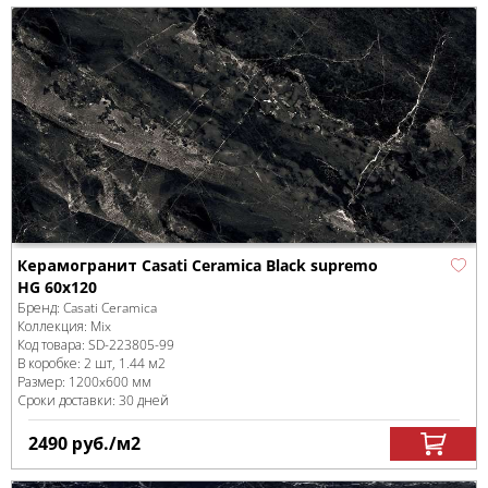
Керамогранит Casati Ceramica Black supremo
HG 60x120
Бренд:
Casati Ceramica
Коллекция:
Mix
Код товара:
SD-223805
-99
В коробке
:
2 шт, 1.44 м
2
Размер:
1200x600 мм
Сроки доставки: 30 дней
2490
руб.
/м
2