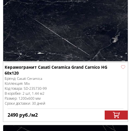
Керамогранит Casati Ceramica Grand Carnico HG
60x120
Бренд:
Casati Ceramica
Коллекция:
Mix
Код товара:
SD-235730
-99
В коробке
:
2 шт, 1.44 м
2
Размер:
1200x600 мм
Сроки доставки: 30 дней
2490
руб.
/м
2