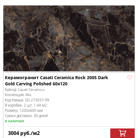
Керамогранит Casati Ceramica Rock 2005 Dark
Gold Carving Polished 60x120
Бренд:
Casati Ceramica
Коллекция:
Mix
Код товара:
SD-273037
-99
В коробке
:
2 шт, 1.44 м
2
Размер:
1200x600 мм
Сроки доставки: 30 дней
в наличии
3004
руб.
/м
2