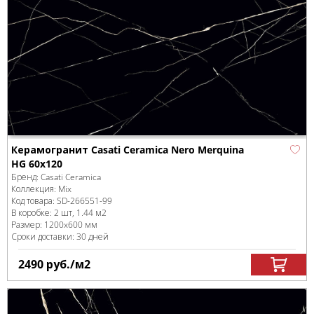
Керамогранит Casati Ceramica Nero Merquina
HG 60x120
Бренд:
Casati Ceramica
Коллекция:
Mix
Код товара:
SD-266551
-99
В коробке
:
2 шт, 1.44 м
2
Размер:
1200x600 мм
Сроки доставки: 30 дней
2490
руб.
/м
2