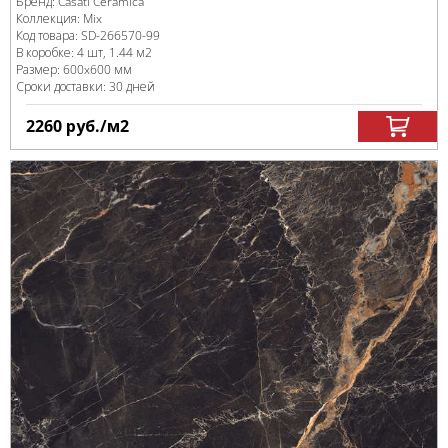
Бренд:
Casati Ceramica
Коллекция:
Mix
Код товара:
SD-266570
-99
В коробке
:
4 шт, 1.44 м
2
Размер:
600x600 мм
Сроки доставки: 30 дней
2260
руб.
/м
2