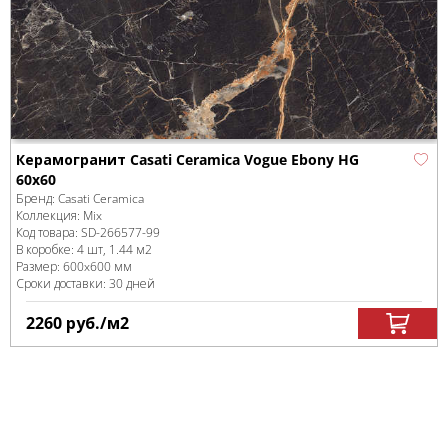
Керамогранит Casati Ceramica Vogue Ebony HG
60x60
Бренд:
Casati Ceramica
Коллекция:
Mix
Код товара:
SD-266577
-99
В коробке
:
4 шт, 1.44 м
2
Размер:
600x600 мм
Сроки доставки: 30 дней
2260
руб.
/м
2