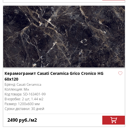
Керамогранит Casati Ceramica Grico Cronico HG
60x120
Бренд:
Casati Ceramica
Коллекция:
Mix
Код товара:
SD-163401
-99
В коробке
:
2 шт, 1.44 м
2
Размер:
1200x600 мм
Сроки доставки: 30 дней
2490
руб.
/м
2