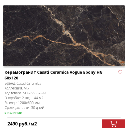
Керамогранит Casati Ceramica Vogue Ebony HG
60x120
Бренд:
Casati Ceramica
Коллекция:
Mix
Код товара:
SD-266557
-99
В коробке
:
2 шт, 1.44 м
2
Размер:
1200x600 мм
Сроки доставки: 30 дней
в наличии
2490
руб.
/м
2