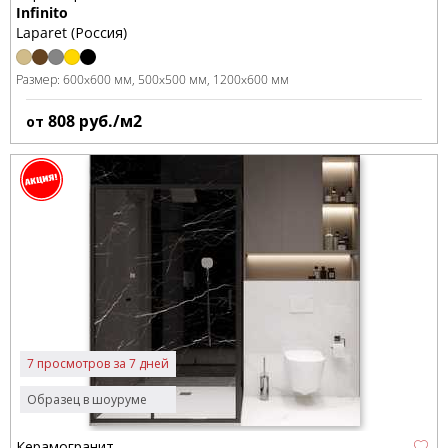
Infinito
Laparet (Россия)
Размер:
600x600 мм
500x500 мм
1200x600 мм
808
руб./м2
от
7 просмотров за 7 дней
Образец в шоуруме
Керамогранит