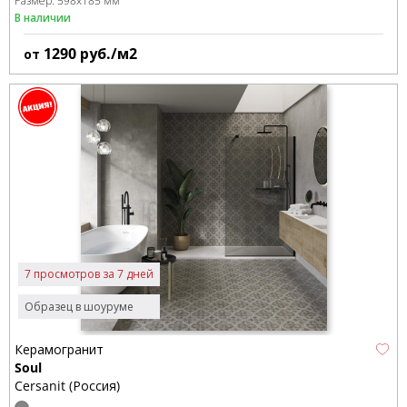
Размер:
598x185 мм
В наличии
1290
руб./м2
от
7 просмотров за 7 дней
Образец в шоуруме
Керамогранит
Soul
Cersanit (Россия)