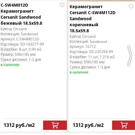
C-SW4M012D
Керамогранит
Керамогранит
Cersanit C-SW4M112D
Cersanit Sandwood
Sandwood
бежевый 18.5x59.8
коричневый
Бренд:
Cersanit
18.5x59.8
Коллекция:
Sandwood
Бренд:
Cersanit
Артикул:
C-SW4M012D
Коллекция:
Sandwood
Код товара:
SD-143277
-99
Артикул:
16712
В коробке
:
8 шт, 0.99 м
2
Код товара:
SD-230294
-99
Размер:
598x185 мм
В коробке
:
11 шт, 1.216 м
2
Previous
Nex
Сроки доставки: 1-3 дня
Размер:
598x185 мм
в наличии
Сроки доставки: 1-3 дня
в наличии
1312
руб.
/м
2
1312
руб.
/м
2