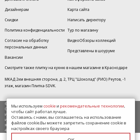
Дизайнерам
Карта сайта
Скидки
Написать директору
Политика конфиденциальности
Тур по магазину
Согласие на обработку
ВидеоОбзоры коллекций
персональных данных
Представлены в шоуруме
Вакансии
Смотрите также плитку на кухню в нашем магазине
в Краснодаре
МКАД 2км внешняя сторона, д. 2, ТРЦ "Шоколад" (РИО) Реутов, -1
этаж, магазин Плитка-SDVK.
© 2009—2026 г. Все права защищены
Мы используем
cookie
и
рекомендательные технологии
,
Обращаем Ваше внимание на то, что данный интернет-сайт носит
чтобы сайт работал лучше.
исключительно информационный характер и ни при каких условиях
Оставаясь с нами, вы соглашаетесь на использование
информационные материалы и цены, размещенные на сайте, не
файлов cookie.Вы можете запретить сохранение cookie в
являются публичной офертой, определяемой положениями Статьи
настройках своего браузера
437 Гражданского кодекса РФ.