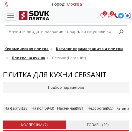
Город:
Москва
0
0
Керамическая плитка
Каталог керамогранита и плитки
Плитка на кухню
Cersanit (Церсанит)
ПЛИТКА ДЛЯ КУХНИ CERSANIT
Подбор параметров
На фартук
(28)
На пол
(5943)
Настенная
(981)
Недорогая
(65)
Kerama M
КОЛЛЕКЦИИ (
7
)
ТОВАРЫ (
20
)