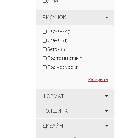
Да
(2)
РИСУНОК
Песчаник
(1)
Сланец
(1)
Бетон
(1)
Под травертин
(1)
Под мрамор
(2)
Раскрыть
ФОРМАТ
ТОЛЩИНА
ДИЗАЙН