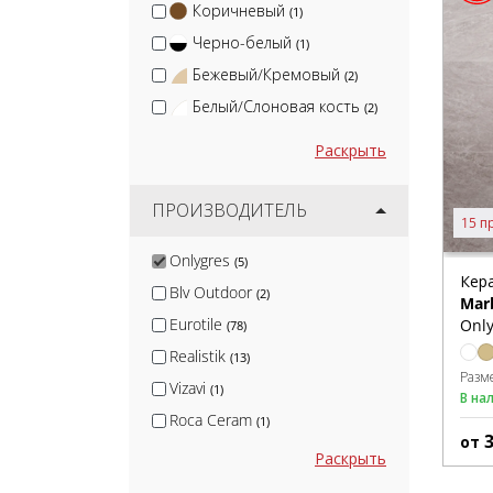
Коричневый
(1)
Черно-белый
(1)
Бежевый/Кремовый
(2)
Белый/Слоновая кость
(2)
Раскрыть
ПРОИЗВОДИТЕЛЬ
15 п
Onlygres
(5)
Кер
Blv Outdoor
(2)
Mar
Eurotile
Only
(78)
Realistik
(13)
Разм
Vizavi
(1)
В на
Roca Ceram
(1)
от
Ekos Klinker
(1)
Раскрыть
Fakhar
(10)