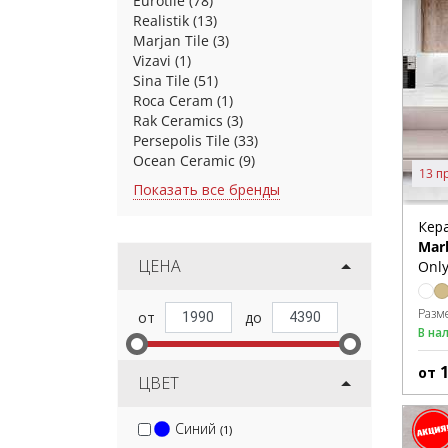
Eurotile
(78)
Realistik
(13)
Marjan Tile
(3)
Vizavi
(1)
Sina Tile
(51)
Roca Ceram
(1)
Rak Ceramics
(3)
Persepolis Tile
(33)
Ocean Ceramic
(9)
13 п
Показать все бренды
Кер
Mar
ЦЕНА
Only
Разм
В на
от
ЦВЕТ
Синий
(1)