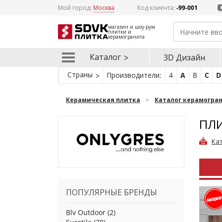
Мой город:
Москва
Код клиента:
-99-001
магазин и шоу-рум
плитки и
керамогранита
Каталог
3D Дизайн
Страны
Производители:
4
A
B
C
D
Керамическая плитка
Каталог керамогра
ПЛИ
Кат
ПОПУЛЯРНЫЕ БРЕНДЫ
Blv Outdoor
(2)