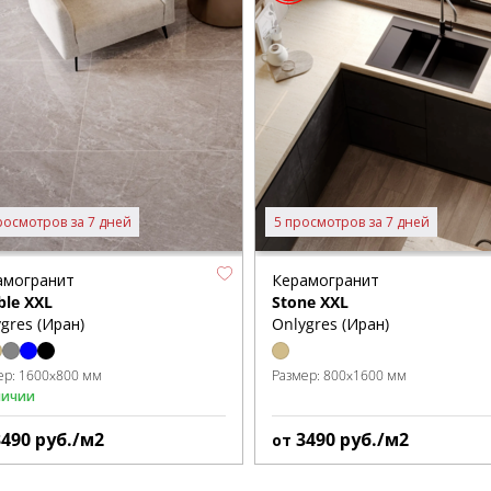
росмотров за 7 дней
5 просмотров за 7 дней
амогранит
Керамогранит
ble XXL
Stone XXL
gres (Иран)
Onlygres (Иран)
ер:
1600x800 мм
Размер:
800x1600 мм
личии
3490
руб./м2
3490
руб./м2
от