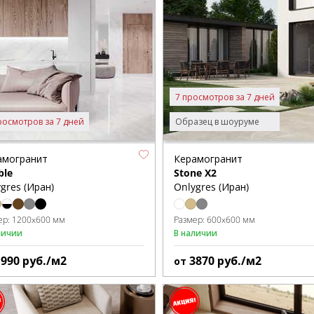
7 просмотров за 7 дней
росмотров за 7 дней
Образец в шоуруме
амогранит
Керамогранит
ble
Stone X2
gres (Иран)
Onlygres (Иран)
ер:
1200x600 мм
Размер:
600x600 мм
личии
В наличии
1990
руб./м2
3870
руб./м2
от