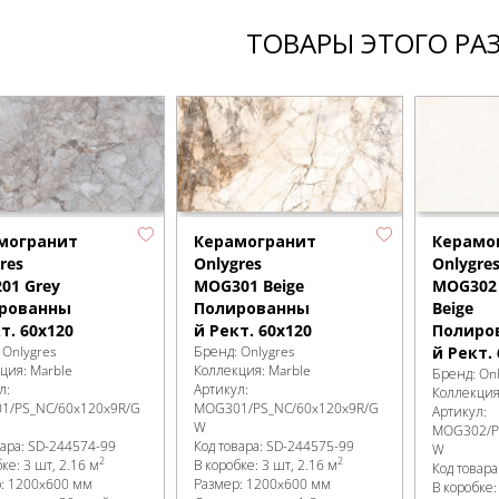
ТОВАРЫ ЭТОГО РА
могранит
Керамогранит
Керамо
res
Onlygres
Onlygre
01 Grey
MOG301 Beige
MOG302 
рованны
Полированны
Beige
т. 60x120
й Рект. 60x120
Полиро
:
Onlygres
Бренд:
Onlygres
й Рект.
кция:
Marble
Коллекция:
Marble
Бренд:
On
л:
Артикул:
Коллекци
1/PS_NC/60x120x9R/G
MOG301/PS_NC/60x120x9R/G
Артикул:
W
MOG302/P
вара:
SD-244574
-99
Код товара:
SD-244575
-99
W
2
2
бке
:
3 шт, 2.16 м
В коробке
:
3 шт, 2.16 м
Код товара
р:
1200x600 мм
Размер:
1200x600 мм
В коробке