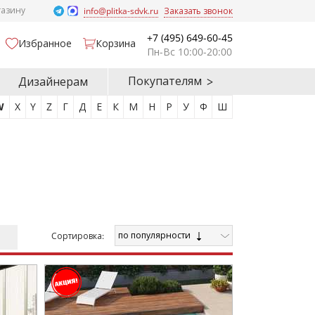
газину
info@plitka-sdvk.ru
Заказать звонок
+7 (495) 649-60-45
Избранное
Корзина
Пн-Вс 10:00-20:00
Покупателям
Дизайнерам
W
X
Y
Z
Г
Д
Е
К
М
Н
Р
У
Ф
Ш
по популярности
Cортировка: