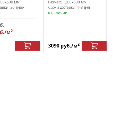
Сроки доставк
200x600 мм
Размер:
1200x600 мм
в наличии
тавки: 30 дней
Сроки доставки: 1-3 дня
и
в наличии
б.
3090
руб.
2
б.
/м
2490
руб.
2
3090
руб.
/м