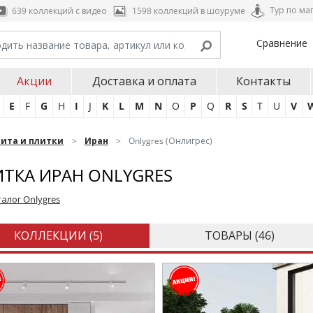
Тур по ма
639 коллекций с видео
1598 коллекций в шоуруме
Сравнение
Акции
Доставка и оплата
Контакты
E
F
G
H
I
J
K
L
M
N
O
P
Q
R
S
T
U
V
нита и плитки
Иран
Onlygres (Онлигрес)
ТКА ИРАН ONLYGRES
алог Onlygres
КОЛЛЕКЦИИ (
5
)
ТОВАРЫ (
46
)