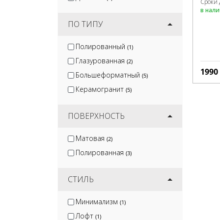
Сроки 
в нал
ПО ТИПУ
Полированный
(1)
Глазурованная
(2)
1990
Большеформатный
(5)
Керамогранит
(5)
ПОВЕРХНОСТЬ
Матовая
(2)
Полированная
(3)
СТИЛЬ
Минимализм
(1)
Лофт
(1)