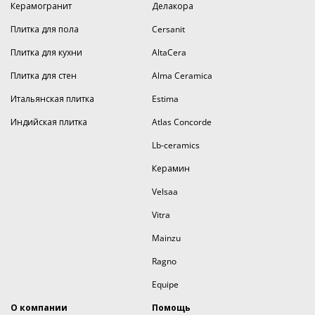
Керамогранит
Делакора
Плитка для пола
Cersanit
Плитка для кухни
AltaCera
Плитка для стен
Alma Ceramica
Итальянская плитка
Estima
Индийская плитка
Atlas Concorde
Lb-ceramics
Керамин
Velsaa
Vitra
Mainzu
Ragno
Equipe
О компании
Помощь