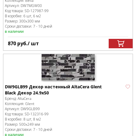
Коллекция:
Bella
Артикул:
DW7MGW00
Код товара:
SD-127987
-99
В коробке
:
6 шт, 6 м
2
Размер:
300x300 мм
Сроки доставки: 7 - 10 дней
в наличии
870
руб.
/ шт
DW9GLB99 Декор настенный AltaCera Glent
Black Декор 24.9х50
Бренд:
AltaCera
Коллекция:
Glent
Артикул:
DW9GLB99
Код товара:
SD-132316
-99
В коробке
:
8 шт, 8 м
2
Размер:
500x249 мм
Сроки доставки: 7 - 10 дней
в наличии