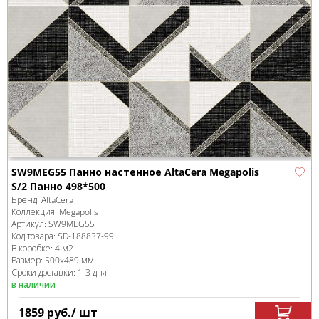
SW9MEG55 Панно настенное AltaCera Megapolis
S/2 Панно 498*500
Бренд:
AltaCera
Коллекция:
Megapolis
Артикул:
SW9MEG55
Код товара:
SD-188837
-99
В коробке
:
4 м
2
Размер:
500x489 мм
Сроки доставки: 1-3 дня
в наличии
1859
руб.
/ шт