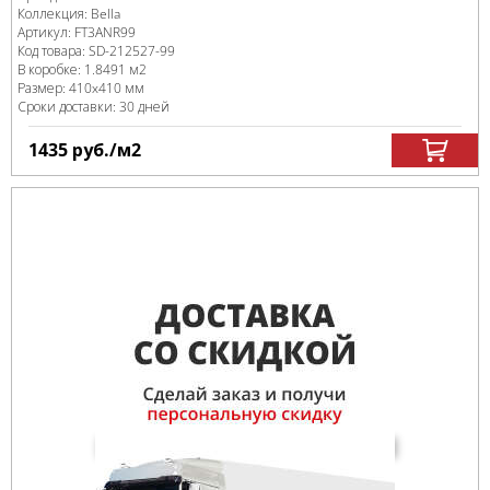
Коллекция:
Bella
Артикул:
FT3ANR99
Код товара:
SD-212527
-99
В коробке
:
1.8491 м
2
Размер:
410x410 мм
Сроки доставки: 30 дней
1435
руб.
/м
2