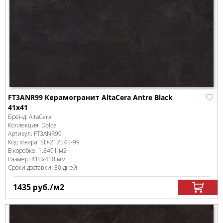
FT3ANR99 Керамогранит AltaCera Antre Black
41х41
Бренд:
AltaCera
Коллекция:
Dolce
Артикул:
FT3ANR99
Код товара:
SD-212545
-99
В коробке
:
1.8491 м
2
Размер:
410x410 мм
Сроки доставки: 30 дней
1435
руб.
/м
2