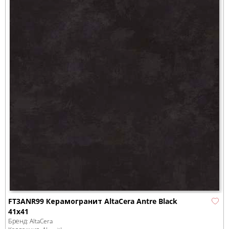
FT3ANR99 Керамогранит AltaCera Antre Black
41х41
Бренд:
AltaCera