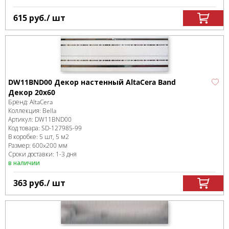
615
руб.
/ шт
DW11BND00 Декор настенный AltaCera Band
Декор 20x60
Бренд:
AltaCera
Коллекция:
Bella
Артикул:
DW11BND00
Код товара:
SD-127985
-99
В коробке
:
5 шт, 5 м
2
Размер:
600x200 мм
Сроки доставки: 1-3 дня
в наличии
363
руб.
/ шт