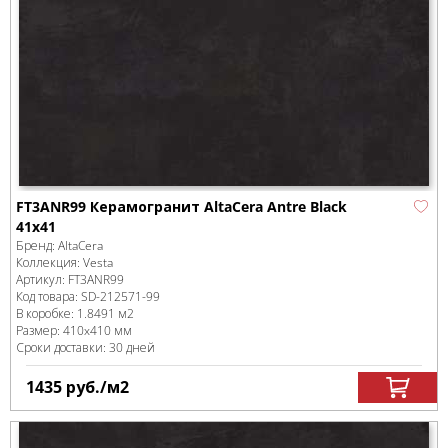
FT3ANR99 Керамогранит AltaCera Antre Black
41х41
Бренд:
AltaCera
Коллекция:
Vesta
Артикул:
FT3ANR99
Код товара:
SD-212571
-99
В коробке
:
1.8491 м
2
Размер:
410x410 мм
Сроки доставки: 30 дней
1435
руб.
/м
2