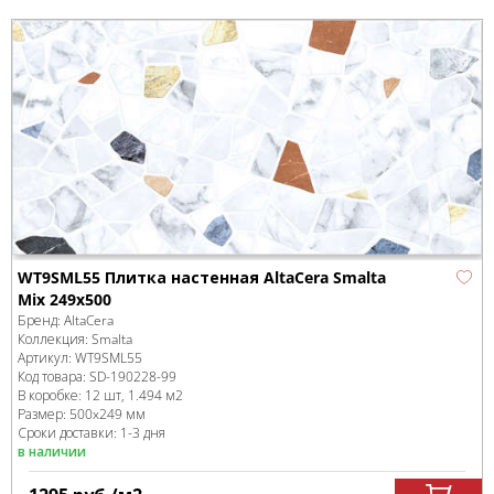
WT9SML55 Плитка настенная AltaCera Smalta
Mix 249x500
Бренд:
AltaCera
Коллекция:
Smalta
Артикул:
WT9SML55
Код товара:
SD-190228
-99
В коробке
:
12 шт, 1.494 м
2
Размер:
500x249 мм
Сроки доставки: 1-3 дня
в наличии