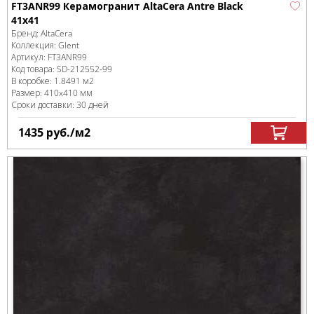
FT3ANR99 Керамогранит AltaCera Antre Black
41х41
Бренд:
AltaCera
Коллекция:
Glent
Артикул:
FT3ANR99
Код товара:
SD-212552
-99
В коробке
:
1.8491 м
2
Размер:
410x410 мм
Сроки доставки: 30 дней
1435
руб.
/м
2