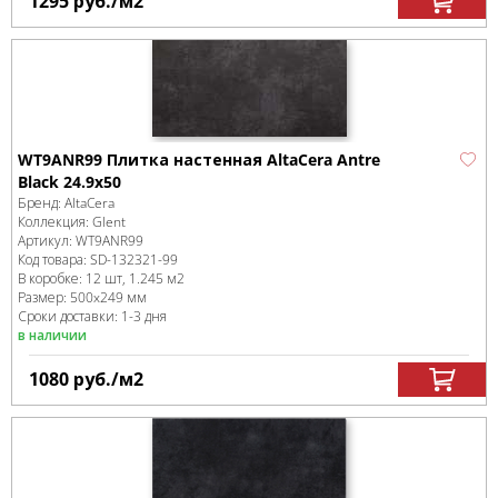
1295
руб.
/м
2
WT9ANR99 Плитка настенная AltaCera Antre
Black 24.9х50
Бренд:
AltaCera
Коллекция:
Glent
Артикул:
WT9ANR99
Код товара:
SD-132321
-99
В коробке
:
12 шт, 1.245 м
2
Размер:
500x249 мм
Сроки доставки: 1-3 дня
в наличии
1080
руб.
/м
2