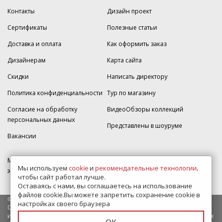
Контакты
Дизайн проект
Сертификаты
Полезные статьи
Доставка и оплата
Как оформить заказ
Дизайнерам
Карта сайта
Скидки
Написать директору
Политика конфиденциальности
Тур по магазину
Согласие на обработку
ВидеоОбзоры коллекций
персональных данных
Представлены в шоуруме
Вакансии
МКАД 2км внешняя сторона, д. 2, ТРЦ "Шоколад" (РИО) Реутов, -1
Мы используем
cookie
и
рекомендательные технологии
,
этаж, магазин Плитка-SDVK.
чтобы сайт работал лучше.
Оставаясь с нами, вы соглашаетесь на использование
файлов cookie.Вы можете запретить сохранение cookie в
© 2009—2026 г. Все права защищены
настройках своего браузера
Обращаем Ваше внимание на то, что данный интернет-сайт носит
исключительно информационный характер и ни при каких условиях