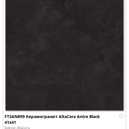
FT3ANR99 Керамогранит AltaCera Antre Black
41х41
Бренд:
AltaCera