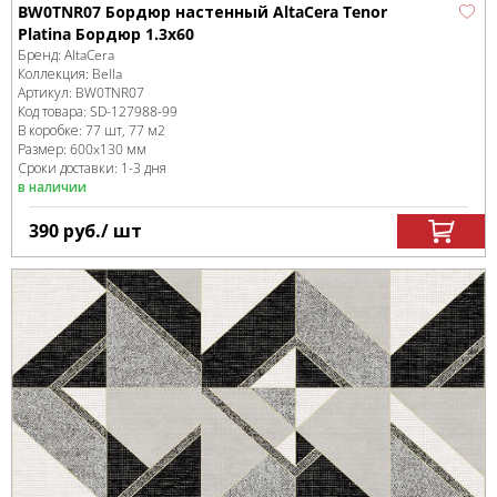
BW0TNR07 Бордюр настенный AltaCera Tenor
Platina Бордюр 1.3х60
Бренд:
AltaCera
Коллекция:
Bella
Артикул:
BW0TNR07
Код товара:
SD-127988
-99
В коробке
:
77 шт, 77 м
2
Размер:
600x130 мм
Сроки доставки: 1-3 дня
в наличии
390
руб.
/ шт