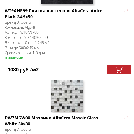
WT9ANR99 Плитка настенная AltaCera Antre
Black 24.9х50
Бренд:
AltaCera
Коллекция:
Algorithm
Артикул:
WT9ANR99
Код товара:
SD-140360
-99
В коробке
:
10 шт, 1.245 м
2
Размер:
500x249 мм
Сроки доставки: 1-3 дня
в наличии
1080
руб.
/м
2
DW7MGW00 Мозаика AltaCera Mosaic Glass
White 30x30
Бренд:
AltaCera