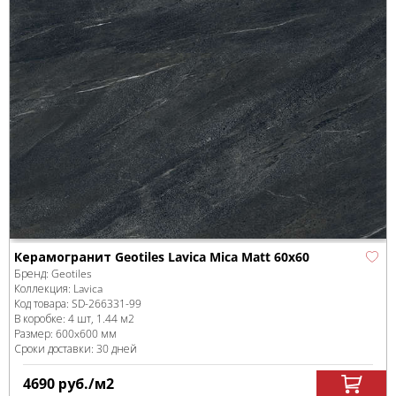
Керамогранит Geotiles Lavica Mica Matt 60x60
Бренд:
Geotiles
Коллекция:
Lavica
Код товара:
SD-266331
-99
В коробке
:
4 шт, 1.44 м
2
Размер:
600x600 мм
Сроки доставки: 30 дней
4690
руб.
/м
2