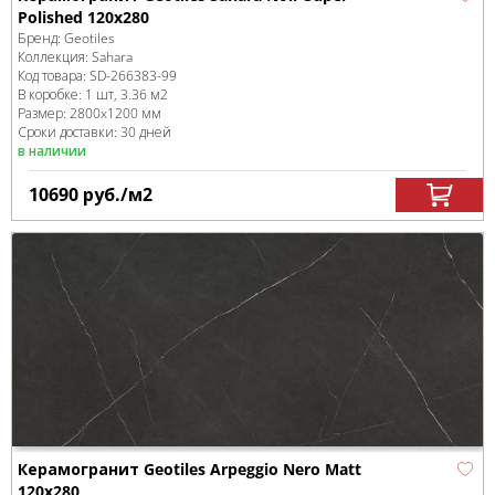
Polished 120x280
Бренд:
Geotiles
Коллекция:
Sahara
Код товара:
SD-266383
-99
В коробке
:
1 шт, 3.36 м
2
Размер:
2800x1200 мм
Сроки доставки: 30 дней
в наличии
10690
руб.
/м
2
Керамогранит Geotiles Arpeggio Nero Matt
120x280