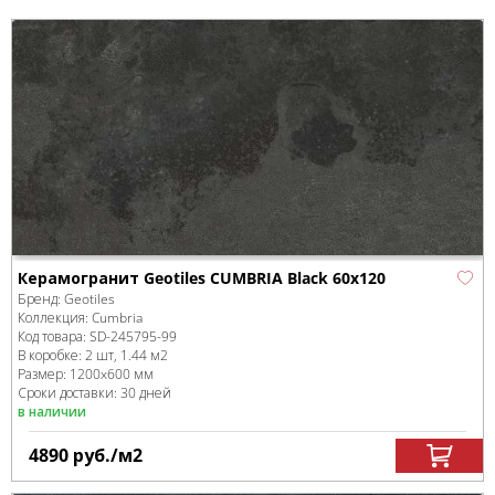
Керамогранит Geotiles CUMBRIA Black 60x120
Бренд:
Geotiles
Коллекция:
Cumbria
Код товара:
SD-245795
-99
В коробке
:
2 шт, 1.44 м
2
Размер:
1200x600 мм
Сроки доставки: 30 дней
в наличии
4890
руб.
/м
2