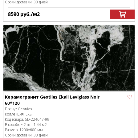
Сроки доставки: 30 дней
8590
руб.
/м
2
Керамогранит Geotiles Ekali Leviglass Noir
60*120
Бренд:
Geotiles
Коллекция:
Ekali
Код товара:
SD-224647
-99
В коробке
:
2 шт, 1.44 м
2
Размер:
1200x600 мм
Сроки доставки: 30 дней