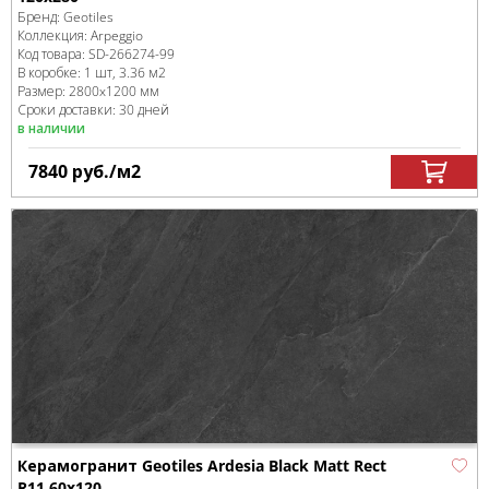
Бренд:
Geotiles
Коллекция:
Arpeggio
Код товара:
SD-266274
-99
В коробке
:
1 шт, 3.36 м
2
Размер:
2800x1200 мм
Сроки доставки: 30 дней
в наличии
7840
руб.
/м
2
Керамогранит Geotiles Ardesia Black Matt Rect
R11 60x120