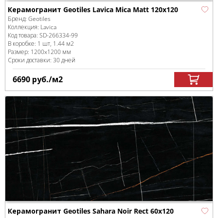
Керамогранит Geotiles Lavica Mica Matt 120x120
Бренд:
Geotiles
Коллекция:
Lavica
Код товара:
SD-266334
-99
В коробке
:
1 шт, 1.44 м
2
Размер:
1200x1200 мм
Сроки доставки: 30 дней
6690
руб.
/м
2
Керамогранит Geotiles Sahara Noir Rect 60x120