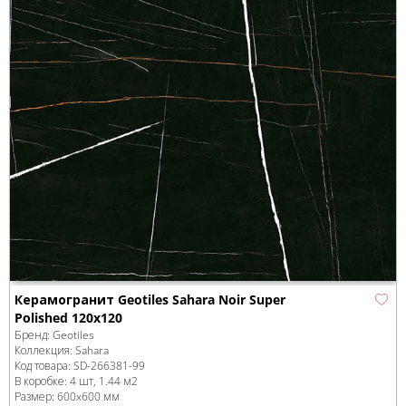
Керамогранит Geotiles Sahara Noir Super
Polished 120x120
Бренд:
Geotiles
Коллекция:
Sahara
Код товара:
SD-266381
-99
В коробке
:
4 шт, 1.44 м
2
Размер:
600x600 мм