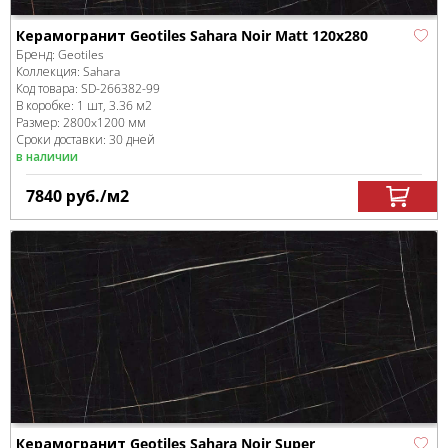
Керамогранит Geotiles Sahara Noir Matt 120x280
Бренд:
Geotiles
Коллекция:
Sahara
Код товара:
SD-266382
-99
В коробке
:
1 шт, 3.36 м
2
Размер:
2800x1200 мм
Сроки доставки: 30 дней
в наличии
7840
руб.
/м
2
Керамогранит Geotiles Sahara Noir Super