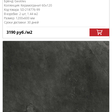
Бренд:
Geotiles
Коллекция:
Керамогранит 60x120
Код товара:
SD-218776
-99
В коробке
:
2 шт, 1.44 м
2
Размер:
1200x600 мм
Сроки доставки: 30 дней
3190
руб.
/м
2