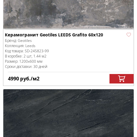
Керамогранит Geotiles LEEDS Grafito 60x120
Бренд:
Geotiles
Коллекция:
Leeds
Код товара:
SD-245823
-99
В коробке
:
2 шт, 1.44 м
2
Размер:
1200x600 мм
Сроки доставки: 30 дней
4990
руб.
/м
2