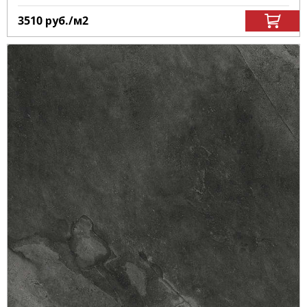
3510
руб.
/м
2