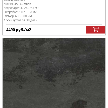
Коллекция:
Cumbria
Код товара:
SD-245787
-99
В коробке
:
6 шт, 1.08 м
2
Размер:
600x300 мм
Сроки доставки: 30 дней
4490
руб.
/м
2