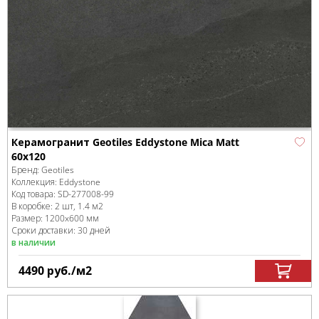
Керамогранит Geotiles Eddystone Mica Matt
60x120
Бренд:
Geotiles
Коллекция:
Eddystone
Код товара:
SD-277008
-99
В коробке
:
2 шт, 1.4 м
2
Размер:
1200x600 мм
Сроки доставки: 30 дней
в наличии
4490
руб.
/м
2