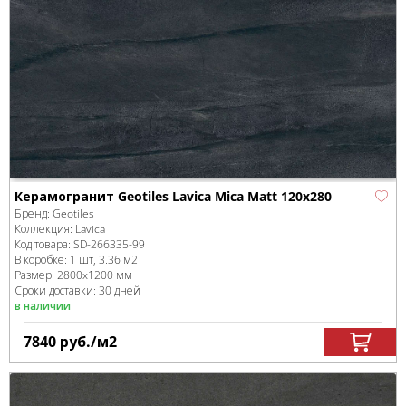
Керамогранит Geotiles Lavica Mica Matt 120x280
Бренд:
Geotiles
Коллекция:
Lavica
Код товара:
SD-266335
-99
В коробке
:
1 шт, 3.36 м
2
Размер:
2800x1200 мм
Сроки доставки: 30 дней
в наличии
7840
руб.
/м
2