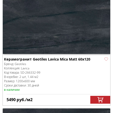
Керамогранит Geotiles Lavica Mica Matt 60x120
Бренд:
Geotiles
Коллекция:
Lavica
Код товара:
SD-266332
-99
В коробке
:
2 шт, 1.44 м
2
Размер:
1200x600 мм
Сроки доставки: 30 дней
в наличии
5490
руб.
/м
2