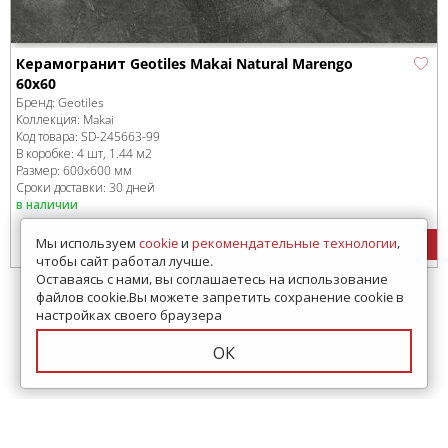
Керамогранит Geotiles Makai Natural Marengo
60x60
Бренд:
Geotiles
Коллекция:
Makai
Код товара:
SD-245663
-99
В коробке
:
4 шт, 1.44 м
2
Размер:
600x600 мм
Сроки доставки: 30 дней
в наличии
4690
руб.
/м
2
Мы используем
cookie
и
рекомендательные технологии
,
чтобы сайт работал лучше.
Оставаясь с нами, вы соглашаетесь на использование
файлов cookie.Вы можете запретить сохранение cookie в
настройках своего браузера
ОК