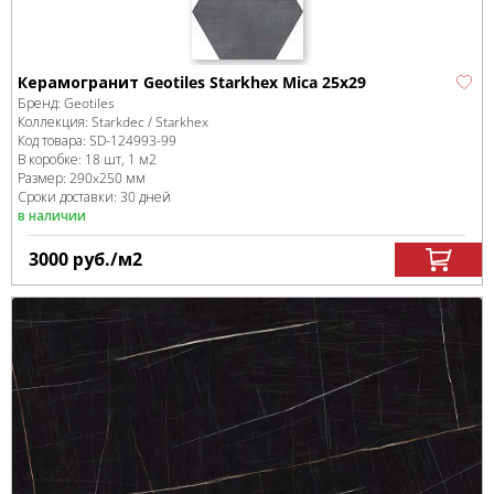
Керамогранит Geotiles Starkhex Mica 25x29
Бренд:
Geotiles
Коллекция:
Starkdec / Starkhex
Код товара:
SD-124993
-99
В коробке
:
18 шт, 1 м
2
Размер:
290x250 мм
Сроки доставки: 30 дней
в наличии
3000
руб.
/м
2