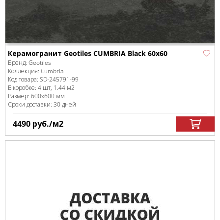
Керамогранит Geotiles CUMBRIA Black 60x60
Бренд:
Geotiles
Коллекция:
Cumbria
Код товара:
SD-245791
-99
В коробке
:
4 шт, 1.44 м
2
Размер:
600x600 мм
Сроки доставки: 30 дней
4490
руб.
/м
2