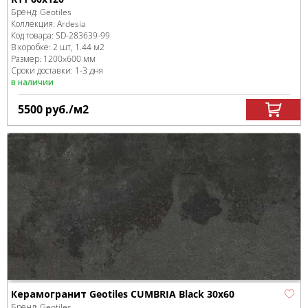
Бренд:
Geotiles
Коллекция:
Ardesia
Код товара:
SD-283639
-99
В коробке
:
2 шт, 1.44 м
2
Размер:
1200x600 мм
Сроки доставки: 1-3 дня
в наличии
5500
руб.
/м
2
Керамогранит Geotiles CUMBRIA Black 30x60
Бренд:
Geotiles