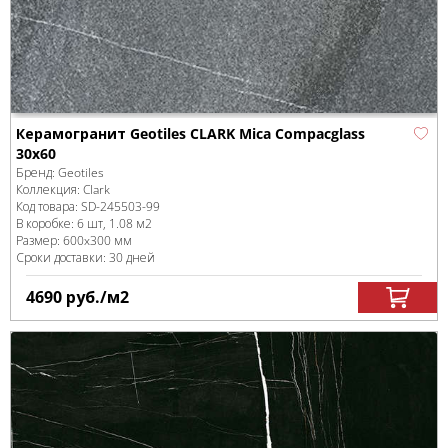
Керамогранит Geotiles CLARK Mica Compacglass
30x60
Бренд:
Geotiles
Коллекция:
Clark
Код товара:
SD-245503
-99
В коробке
:
6 шт, 1.08 м
2
Размер:
600x300 мм
Сроки доставки: 30 дней
4690
руб.
/м
2