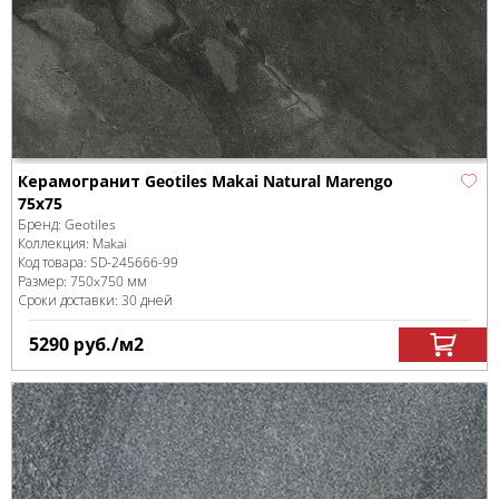
Керамогранит Geotiles Makai Natural Marengo
75x75
Бренд:
Geotiles
Коллекция:
Makai
Код товара:
SD-245666
-99
Размер:
750x750 мм
Сроки доставки: 30 дней
5290
руб.
/м
2