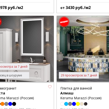
3978
руб./м2
3430
руб./м2
от
росмотра за 7 дней
зец в шоуруме
29 просмотров за 7 дней
амогранит
Плитка для ванной
ста
Алмаш
ma Marazzi (Россия)
Kerama Marazzi (Россия)