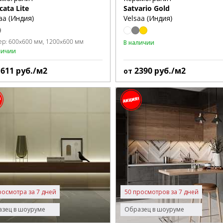
cata Lite
Satvario Gold
aa (Индия)
Velsaa (Индия)
ер:
600x600 мм
1200x600 мм
В наличии
личии
1611
руб./м2
2390
руб./м2
от
росмотра за 7 дней
50 просмотров за 7 дней
зец в шоуруме
Образец в шоуруме