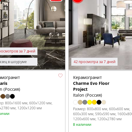
росмотров за 7 дней
зец в шоуруме
42 просмотра за 7 дней
амогранит
Керамогранит
laris
Charme Evo Floor
on (Россия)
Project
Italon (Россия)
ер:
800x1600 мм
600x1200 мм
x2780 мм
1200x1200 мм
Размер:
800x800 мм
600x600 мм
личии
600x300 мм
590x590 мм
1600x80
1200x600 мм
1200x2780 мм
В наличии