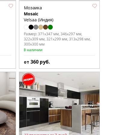
Мозаика
Mosaic
Velsaa (Индия)
Размер:
371x347 мм
346x297 мм
322x309 мм
321x299 мм
313x298 мм
300x300 мм
В наличии
360
руб.
от