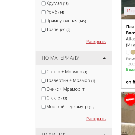
Круглая
(13)
12 п
Ромб
(14)
Прямоугольная
(145)
Пли
Трапеция
(2)
Boo
Atla
Раскрыть
(Ита
ПО МАТЕРИАЛУ
Разм
1200
В на
Стекло + Мрамор
(1)
Травертин + Мрамор
(1)
от
Оникс + Мрамор
(1)
Стекло
(13)
Морской Перламутр
(15)
Раскрыть