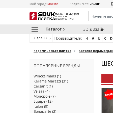
Мой город:
Москва
Код клиента:
-99-001
магазин и шоу-рум
плитки и
керамогранита
Каталог
3D Дизайн
Страны
Производители:
4
A
B
C
D
Керамическая плитка
Каталог керамогра
ШЕ
ПОПУЛЯРНЫЕ БРЕНДЫ
Winckelmans
(1)
Kerama Marazzi
(31)
Cersanit
(1)
Velsaa
(4)
Monopole
(7)
Equipe
(12)
Italon
(9)
Bonaparte
(2)