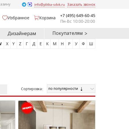
газину
info@plitka-sdvk.ru
Заказать звонок
+7 (495) 649-60-45
Избранное
Корзина
Пн-Вс 10:00-20:00
Покупателям
Дизайнерам
W
X
Y
Z
Г
Д
Е
К
М
Н
Р
У
Ф
Ш
по популярности
Cортировка: