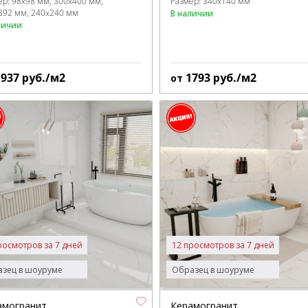
ер:
98x98 мм
300x400 мм
Размер:
340x140 мм
392 мм
240x240 мм
В наличии
личии
1937
руб./м2
1793
руб./м2
от
росмотров за 7 дней
12 просмотров за 7 дней
зец в шоуруме
Образец в шоуруме
амогранит
Керамогранит