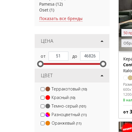
Pamesa
(12)
Oset
(1)
Показать все бренды
50 п
ЦЕНА
Обра
Кер
Con
Ital
ЦВЕТ
Разм
Терракотовый
(10)
600x
1200
Красный
(10)
В на
Темно-серый
(101)
от
Разноцветный
(11)
Оранжевый
(11)