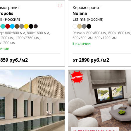
амогранит
Керамогранит
opolis
Nolana
on (Россия)
Estima (Россия)
ер:
800x800 мм
800x1600 мм
Размер:
800x800 мм
800x1600 мм
1200 мм
1200x2780 мм
600x600 мм
600x1200 мм
x1200 мм
В наличии
личии
3859
руб./м2
2890
руб./м2
от