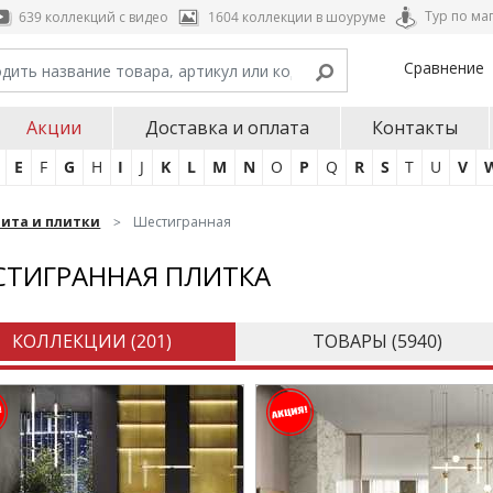
Тур по ма
639 коллекций с видео
1604 коллекции в шоуруме
Сравнение
Акции
Доставка и оплата
Контакты
E
F
G
H
I
J
K
L
M
N
O
P
Q
R
S
T
U
V
нита и плитки
Шестигранная
СТИГРАННАЯ ПЛИТКА
КОЛЛЕКЦИИ (
201
)
ТОВАРЫ (
5940
)