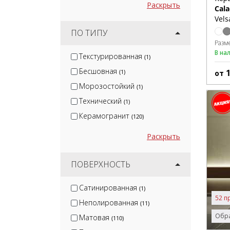
Раскрыть
Cala
Vels
ПО ТИПУ
Разм
В на
Текстурированная
(1)
Бесшовная
(1)
от
Морозостойкий
(1)
Технический
(1)
Керамогранит
(120)
Раскрыть
ПОВЕРХНОСТЬ
Сатинированная
(1)
52 п
Неполированная
(11)
Обра
Матовая
(110)