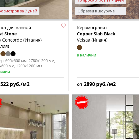
16 просмотров за 7 дней
росмотров за 7 дней
Образец в шоуруме
тка для ванной
Керамогранит
st Stone
Copper Slab Black
s Concorde (Италия)
Velsaa (Индия)
лия)
В наличии
ер:
600x600 мм
2780x1200 мм
x600 мм
1200x1200 мм
личии
6522
руб./м2
2890
руб./м2
от