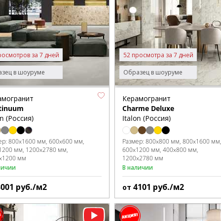
росмотров за 7 дней
52 просмотра за 7 дней
зец в шоуруме
Образец в шоуруме
амогранит
Керамогранит
tinuum
Charme Deluxe
on (Россия)
Italon (Россия)
ер:
800x1600 мм
600x600 мм
Размер:
800x800 мм
800x1600 мм
1200 мм
1200x2780 мм
600x1200 мм
400x800 мм
x1200 мм
1200x2780 мм
личии
В наличии
3001
руб./м2
4101
руб./м2
от