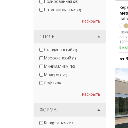
Полированная
(23)
Кер
Патинированная
(3)
Metr
Ital
Раскрыть
Разм
СТИЛЬ
600x
1200
В на
Скандинавский
(1)
Марокканский
от
(1)
Минимализм
(10)
Модерн
(128)
Лофт
(18)
Раскрыть
ФОРМА
Квадратная
(111)