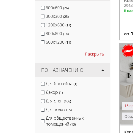
Разм
294x
600x600
(26)
В на
300x300
(23)
1200x600
(17)
800x800
от
(14)
600x1200
(11)
Раскрыть
ПО НАЗНАЧЕНИЮ
Для бассейна
(1)
Декор
(1)
Для стен
(106)
15 п
Для пола
(115)
Обра
Для общественных
помещений
(13)
Кер