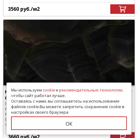
3560
руб.
/м
2
Мы используем
cookie
и
рекомендательные технологии
,
Керамогранит Ennface ENONX8037HG60120
чтобы сайт работал лучше.
Onyx Noir High Glossy 60x120
Оставаясь с нами, вы соглашаетесь на использование
Бренд:
Ennface
файлов cookie.Вы можете запретить сохранение cookie в
Коллекция:
Onix
настройках своего браузера
Код товара:
SD-301772
-99
В коробке
:
2 шт, 1.44 м
2
ОК
Сроки доставки: 30 дней
3660
руб.
/м
2