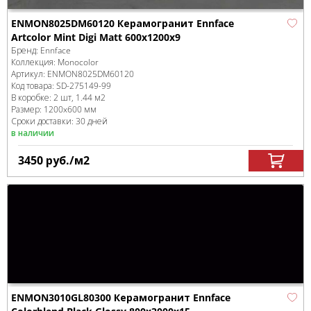
ENMON8025DM60120 Керамогранит Ennface
Artcolor Mint Digi Matt 600х1200х9
Бренд:
Ennface
Коллекция:
Monocolor
Артикул:
ENMON8025DM60120
Код товара:
SD-275149
-99
В коробке
:
2 шт, 1.44 м
2
Размер:
1200x600 мм
Сроки доставки: 30 дней
в наличии
3450
руб.
/м
2
ENMON3010GL80300 Керамогранит Ennface