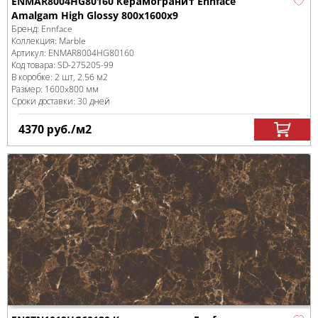
ENMAR8004HG80160 Керамогранит Ennface
Amalgam High Glossy 800x1600x9
Бренд:
Ennface
Коллекция:
Marble
Артикул:
ENMAR8004HG80160
Код товара:
SD-275205
-99
В коробке
:
2 шт, 2.56 м
2
Размер:
1600x800 мм
Сроки доставки: 30 дней
4370
руб.
/м
2