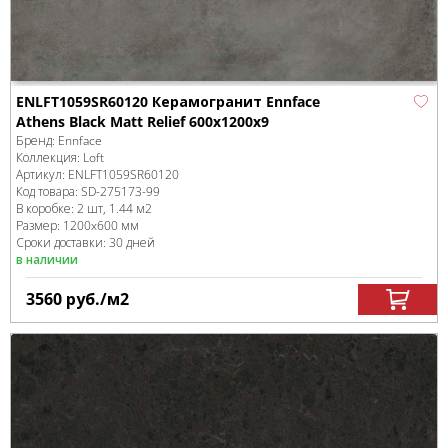
ENLFT1059SR60120 Керамогранит Ennface
Athens Black Matt Relief 600х1200х9
Бренд:
Ennface
Коллекция:
Loft
Артикул:
ENLFT1059SR60120
Код товара:
SD-275173
-99
В коробке
:
2 шт, 1.44 м
2
Размер:
1200x600 мм
Сроки доставки: 30 дней
в наличии
3560
руб.
/м
2