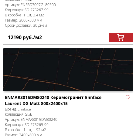
Артикул:
ENFBD3007GL80300
Код товара:
SD-275267
-99
В коробке
:
1 шт, 2.4 м
2
Размер:
3000x800 мм
Сроки доставки: 30 дней
12190
руб.
/м
2
ENMAR3015DM80240 Керамогранит Ennface
Laurent DG Matt 800х2400х15
Бренд:
Ennface
Коллекция:
Slab
Артикул:
ENMAR3015DM80240
Код товара:
SD-275269
-99
В коробке
:
1 шт, 1.92 м
2
Размер:
2400x800 мм