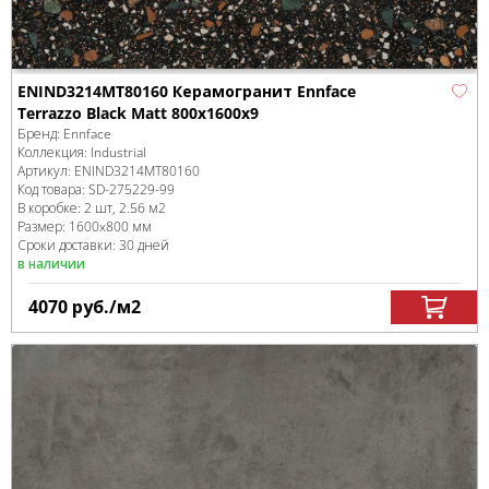
ENIND3214MT80160 Керамогранит Ennface
Terrazzo Black Matt 800x1600x9
Бренд:
Ennface
Коллекция:
Industrial
Артикул:
ENIND3214MT80160
Код товара:
SD-275229
-99
В коробке
:
2 шт, 2.56 м
2
Размер:
1600x800 мм
Сроки доставки: 30 дней
в наличии
4070
руб.
/м
2