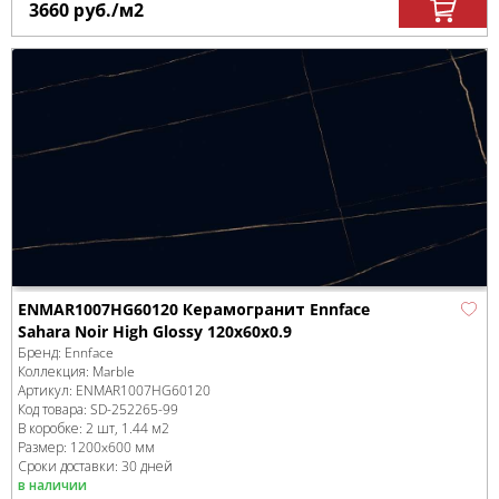
3660
руб.
/м
2
ENMAR1007HG60120 Керамогранит Ennface
Sahara Noir High Glossy 120x60x0.9
Бренд:
Ennface
Коллекция:
Marble
Артикул:
ENMAR1007HG60120
Код товара:
SD-252265
-99
В коробке
:
2 шт, 1.44 м
2
Размер:
1200x600 мм
Сроки доставки: 30 дней
в наличии