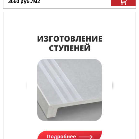
3660
руб.
/м
2