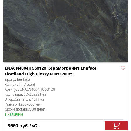
ENACN4004HG60120 Керамогранит Ennface
Fiordland High Glossy 600х1200х9
Бренд:
Ennface
Коллекция:
Accent
Артикул:
ENACN4004HG60120
Код товара:
SD-252291
-99
В коробке
:
2 шт, 1.44 м
2
Размер:
1200x600 мм
Сроки доставки: 30 дней
в наличии
3660
руб.
/м
2