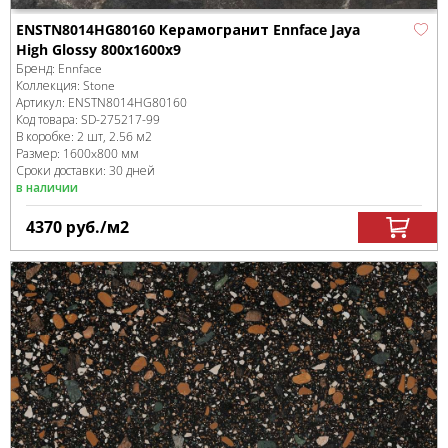
ENSTN8014HG80160 Керамогранит Ennface Jaya
High Glossy 800x1600x9
Бренд:
Ennface
Коллекция:
Stone
Артикул:
ENSTN8014HG80160
Код товара:
SD-275217
-99
В коробке
:
2 шт, 2.56 м
2
Размер:
1600x800 мм
Сроки доставки: 30 дней
в наличии
4370
руб.
/м
2