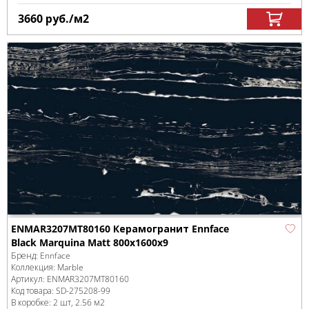
3660
руб.
/м
2
ENMAR3207MT80160 Керамогранит Ennface
Black Marquina Matt 800x1600x9
Бренд:
Ennface
Коллекция:
Marble
Артикул:
ENMAR3207MT80160
Код товара:
SD-275208
-99
В коробке
:
2 шт, 2.56 м
2