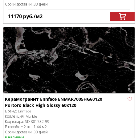
Сроки доставки: 30 дней
11170
руб.
/м
2
Керамогранит Ennface ENMAR7005HG60120
Portoro Black High Glossy 60x120
Бренд:
Ennface
Коллекция:
Marble
Код товара:
SD-301782
-99
В коробке
:
2 шт, 1.44 м
2
Сроки доставки: 30 дней
в наличии