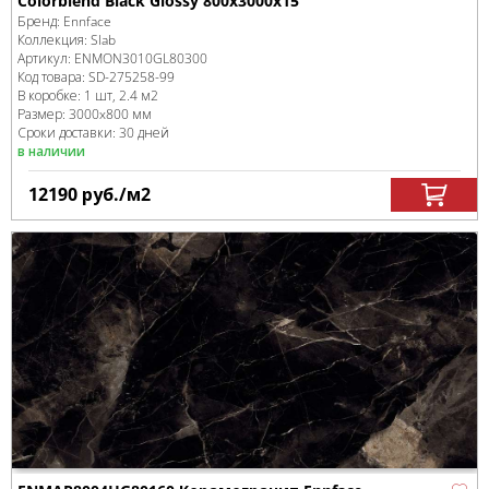
Colorblend Black Glossy 800х3000х15
Бренд:
Ennface
Коллекция:
Slab
Артикул:
ENMON3010GL80300
Код товара:
SD-275258
-99
В коробке
:
1 шт, 2.4 м
2
Размер:
3000x800 мм
Сроки доставки: 30 дней
в наличии
12190
руб.
/м
2