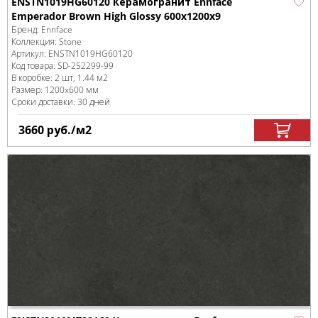
ENSTN1019HG60120 Керамогранит Ennface
Emperador Brown High Glossy 600х1200х9
Бренд:
Ennface
Коллекция:
Stone
Артикул:
ENSTN1019HG60120
Код товара:
SD-252299
-99
В коробке
:
2 шт, 1.44 м
2
Размер:
1200x600 мм
Сроки доставки: 30 дней
3660
руб.
/м
2