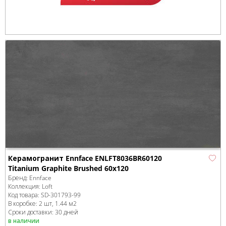
Керамогранит Ennface ENLFT8036BR60120
Titanium Graphite Brushed 60x120
Бренд:
Ennface
Коллекция:
Loft
Код товара:
SD-301793
-99
В коробке
:
2 шт, 1.44 м
2
Сроки доставки: 30 дней
в наличии