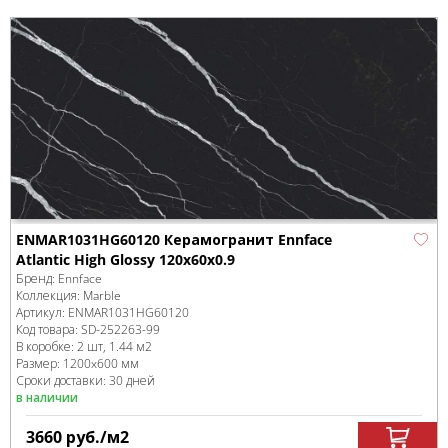
ENMAR1031HG60120 Керамогранит Ennface
Atlantic High Glossy 120x60x0.9
Бренд:
Ennface
Коллекция:
Marble
Артикул:
ENMAR1031HG60120
Код товара:
SD-252263
-99
В коробке
:
2 шт, 1.44 м
2
Размер:
1200x600 мм
Сроки доставки: 30 дней
в наличии
3660
руб.
/м
2