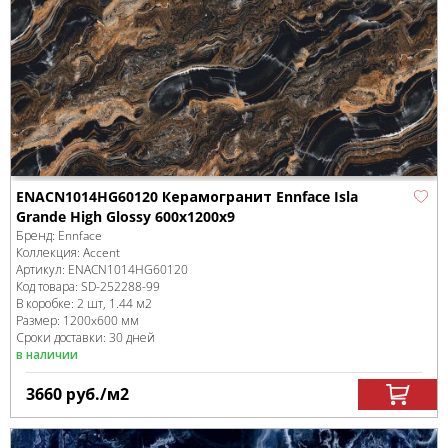
ENACN1014HG60120 Керамогранит Ennface Isla
Grande High Glossy 600х1200х9
Бренд:
Ennface
Коллекция:
Accent
Артикул:
ENACN1014HG60120
Код товара:
SD-252288
-99
В коробке
:
2 шт, 1.44 м
2
Размер:
1200x600 мм
Сроки доставки: 30 дней
в наличии
3660
руб.
/м
2