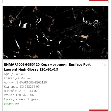
ENMAR1006HG60120 Керамогранит Ennface Port
Laurent High Glossy 120x60x0.9
Бренд:
Ennface
Коллекция:
Marble
Артикул:
ENMAR1006HG60120
Код товара:
SD-252264
-99
В коробке
:
2 шт, 1.44 м
2
Размер:
1200x600 мм
Сроки доставки: 30 дней
в наличии