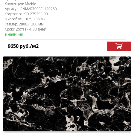
Коллекция:
Marble
Артикул:
ENMAR7005FL120280
Код товара:
SD-275253
-99
В коробке
:
1 шт, 3.36 м
2
Размер:
2800x1200 мм
Сроки доставки: 30 дней
в наличии
9650
руб.
/м
2