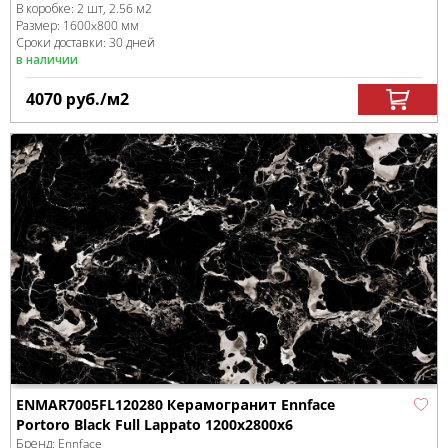
В коробке
:
2 шт, 2.56 м
2
Размер:
1600x800 мм
Сроки доставки: 30 дней
в наличии
4070
руб.
/м
2
ENMAR7005FL120280 Керамогранит Ennface
Portoro Black Full Lappato 1200x2800x6
Бренд:
Ennface