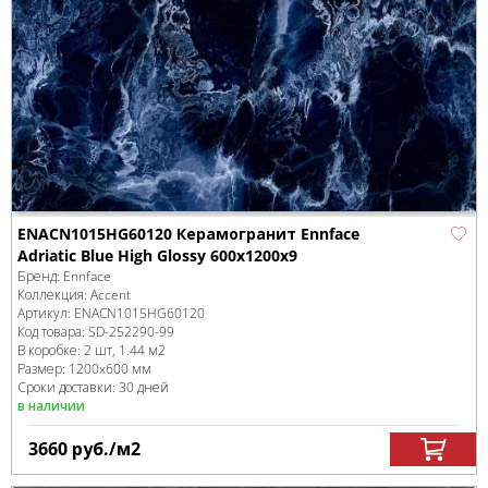
ENACN1015HG60120 Керамогранит Ennface
Adriatic Blue High Glossy 600х1200х9
Бренд:
Ennface
Коллекция:
Accent
Артикул:
ENACN1015HG60120
Код товара:
SD-252290
-99
В коробке
:
2 шт, 1.44 м
2
Размер:
1200x600 мм
Сроки доставки: 30 дней
в наличии
3660
руб.
/м
2