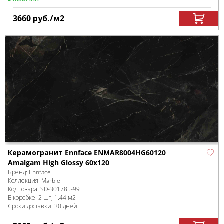
3660
руб.
/м
2
Керамогранит Ennface ENMAR8004HG60120
Amalgam High Glossy 60x120
Бренд:
Ennface
Коллекция:
Marble
Код товара:
SD-301785
-99
В коробке
:
2 шт, 1.44 м
2
Сроки доставки: 30 дней