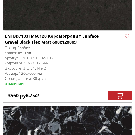
ENFBD7103FM60120 Керамогранит Ennface
Gravel Black Flex Matt 600х1200х9
Бренд:
Ennface
Коллекция:
Loft
Артикул:
ENFBD7103FM60120
Код товара:
SD-275175
-99
В коробке
:
2 шт, 1.44 м
2
Размер:
1200x600 мм
Сроки доставки: 30 дней
в наличии
3560
руб.
/м
2