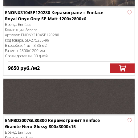
ENONX3104SP120280 Керамогранит Ennface
Royal Onyx Grey SP Matt 1200x2800x6
Бренд:
Ennface
Коллекция:
Accent
Артикул:
ENONX3104SP120280
Код товара:
SD-275255
-99
В коробке
:
1 шт, 3.36 м
2
Размер:
2800x1200 мм
Сроки доставки: 30 дней
9650
руб.
/м
2
ENFBD3007GL80300 Керамогранит Ennface
Granite Nero Glossy 800х3000х15
Бренд:
Ennface
Коллекция:
Slab