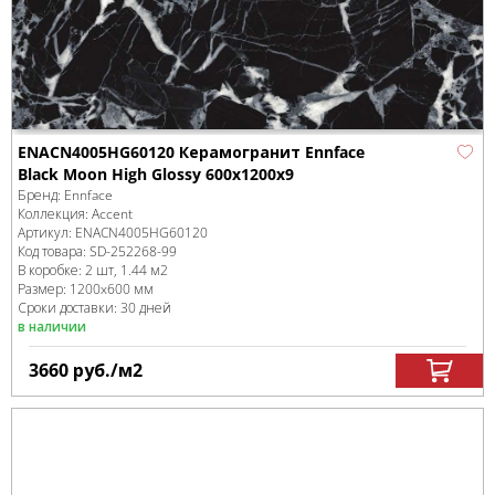
ENACN4005HG60120 Керамогранит Ennface
Black Moon High Glossy 600х1200х9
Бренд:
Ennface
Коллекция:
Accent
Артикул:
ENACN4005HG60120
Код товара:
SD-252268
-99
В коробке
:
2 шт, 1.44 м
2
Размер:
1200x600 мм
Сроки доставки: 30 дней
в наличии
3660
руб.
/м
2