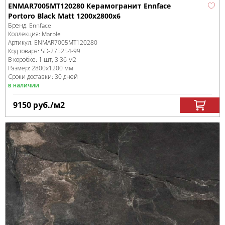
ENMAR7005MT120280 Керамогранит Ennface
Portoro Black Matt 1200x2800x6
Бренд:
Ennface
Коллекция:
Marble
Артикул:
ENMAR7005MT120280
Код товара:
SD-275254
-99
В коробке
:
1 шт, 3.36 м
2
Размер:
2800x1200 мм
Сроки доставки: 30 дней
в наличии
9150
руб.
/м
2