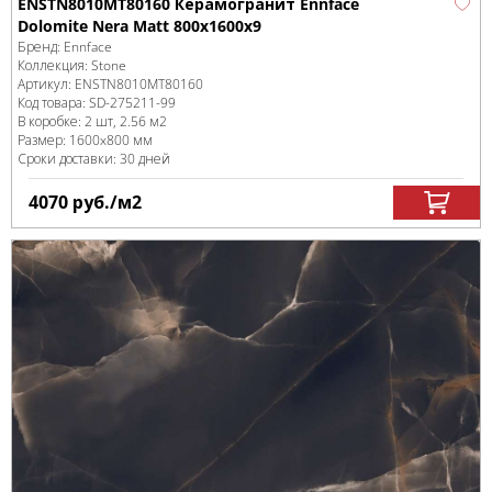
ENSTN8010MT80160 Керамогранит Ennface
Dolomite Nera Matt 800x1600x9
Бренд:
Ennface
Коллекция:
Stone
Артикул:
ENSTN8010MT80160
Код товара:
SD-275211
-99
В коробке
:
2 шт, 2.56 м
2
Размер:
1600x800 мм
Сроки доставки: 30 дней
4070
руб.
/м
2