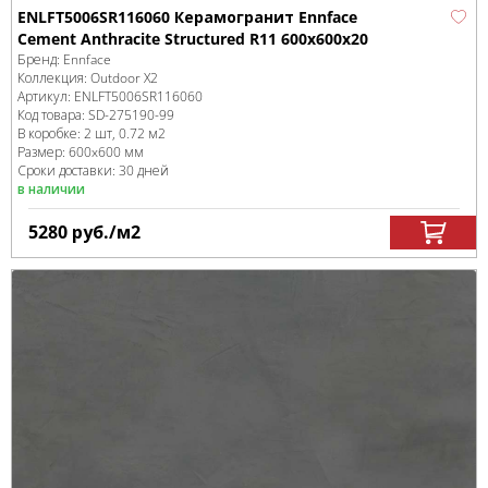
ENLFT5006SR116060 Керамогранит Ennface
Cement Anthracite Structured R11 600x600x20
Бренд:
Ennface
Коллекция:
Outdoor X2
Артикул:
ENLFT5006SR116060
Код товара:
SD-275190
-99
В коробке
:
2 шт, 0.72 м
2
Размер:
600x600 мм
Сроки доставки: 30 дней
в наличии
5280
руб.
/м
2