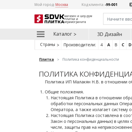
Мой город:
Москва
Код клиента:
-99-001
магазин и шоу-рум
плитки и
керамогранита
Каталог
3D Дизайн
Страны
Производители:
4
A
B
C
D
Плитка
Политика конфиденциальности
ПОЛИТИКА КОНФИДЕНЦИ
Политика ИП Малакян Н.В. в отношении о
Общие положения.
Настоящая Политика в отношении обраб
обработки персональных данных Операт
Оператора, а также излагает систему
Настоящая Политика составлена в соот
Закон о персональных данных) в целях
числе, защиты прав на неприкосновенн