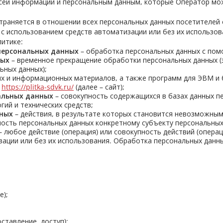
сей информации и персональным данным, которые Оператор мож
раняется в отношении всех персональных данных посетителей 
 использованием средств автоматизации или без их использов
итике:
персональных данных
– обработка персональных данных с пом
ных
– временное прекращение обработки персональных данных (з
ьных данных);
их и информационных материалов, а также программ для ЭВМ и 
:
https://plitka-sdvk.ru/
(далее – сайт);
альных данных
– совокупность содержащихся в базах данных п
ий и технических средств;
нных
– действия, в результате которых становится невозможны
ость персональных данных конкретному субъекту персональных
– любое действие (операция) или совокупность действий (опера
ации или без их использования. Обработка персональных данны
е);
ставление, доступ);