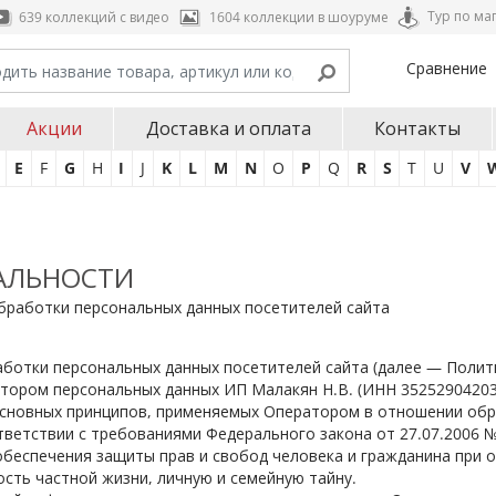
Тур по ма
639 коллекций с видео
1604 коллекции в шоуруме
Сравнение
Акции
Доставка и оплата
Контакты
E
F
G
H
I
J
K
L
M
N
O
P
Q
R
S
T
U
V
АЛЬНОСТИ
бработки персональных данных посетителей сайта
отки персональных данных посетителей сайта (далее — Полити
ором персональных данных ИП Малакян Н.В. (ИНН 352529042037
 основных принципов, применяемых Оператором в отношении обр
ветствии с требованиями Федерального закона от 27.07.2006 №
 обеспечения защиты прав и свобод человека и гражданина при 
ость частной жизни, личную и семейную тайну.