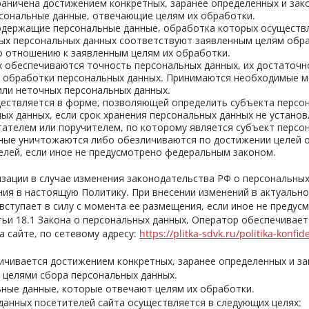
аничена достижением конкретных, заранее определенных и зако
сональные данные, отвечающие целям их обработки.
одержащие персональные данные, обработка которых осуществл
х персональных данных соответствуют заявленным целям обр
о отношению к заявленным целям их обработки.
 обеспечиваются точность персональных данных, их достаточно
 обработки персональных данных. Принимаются необходимые ме
или неточных персональных данных.
ествляется в форме, позволяющей определить субъекта персон
ых данных, если срок хранения персональных данных не устано
ателем или поручителем, по которому является субъект персо
ые уничтожаются либо обезличиваются по достижении целей об
елей, если иное не предусмотрено федеральным законом.
ации в случае изменения законодательства РФ о персональных
ия в настоящую Политику. При внесении изменений в актуально
вступает в силу с момента ее размещения, если иное не предус
тьи 18.1 Закона о персональных данных, Оператор обеспечивает
а сайте, по сетевому адресу:
https://plitka-sdvk.ru/politika-konfid
чивается достижением конкретных, заранее определенных и за
 целями сбора персональных данных.
ные данные, которые отвечают целям их обработки.
анных посетителей сайта осуществляется в следующих целях: