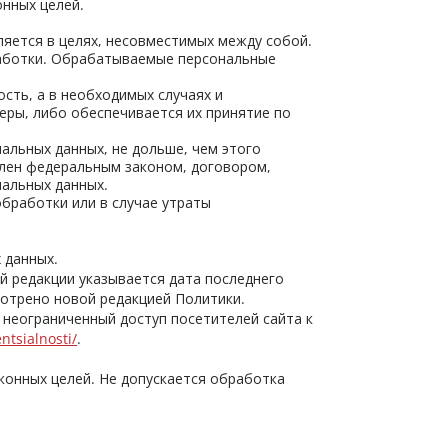
нных целей.
яется в целях, несовместимых между собой.
аботки. Обрабатываемые персональные
сть, а в необходимых случаях и
ры, либо обеспечивается их принятие по
альных данных, не дольше, чем этого
влен федеральным законом, договором,
нальных данных.
работки или в случае утраты
 данных.
й редакции указывается дата последнего
мотрено новой редакцией Политики.
 неограниченный доступ посетителей сайта к
entsialnosti/
.
конных целей. Не допускается обработка