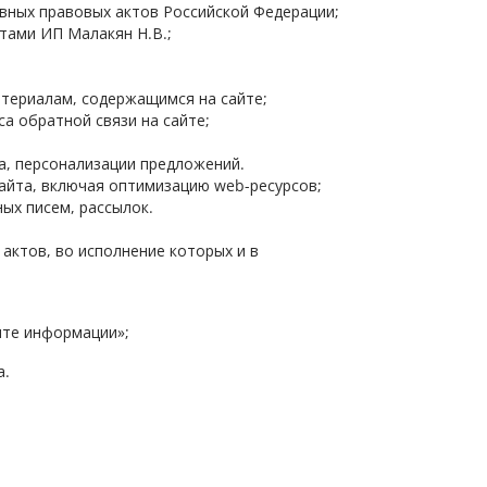
вных правовых актов Российской Федерации;
тами ИП Малакян Н.В.;
атериалам, содержащимся на сайте;
а обратной связи на сайте;
а, персонализации предложений.
айта, включая оптимизацию web-ресурсов;
ых писем, рассылок.
ктов, во исполнение которых и в
ите информации»;
а.