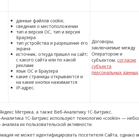
данные файлов cookie,
сведения о местоположении
тип и версия ОС, тип и версия
Браузера
Договоры,
тип устройства и разрешение его
заключаемые между
экрана
Оператором и
источник, откуда пришел на сайт;
с какого сайта или по какой
субъектом,
согласие
рекламе
субъекта
язык ОС и Браузера
персональных данных
какие страницы открываются и
на какие кнопки нажимается
IP-адрес.
Яндекс Метрика, а также Веб-Аналитику 1С-Битрикс.
б-Аналитика 1С-Битрикс используют технологию «cookie» — неб
 анализа их пользовательской активности.
мация не может идентифицировать посетителя Сайта, однако 