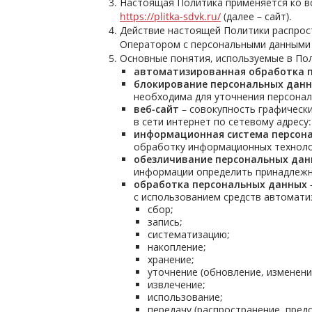
Настоящая Политика применяется ко в
https://plitka-sdvk.ru/
(далее – сайт).
Действие настоящей Политики распрост
Оператором с персональными данными с
Основные понятия, используемые в Пол
автоматизированная обработка 
блокирование персональных дан
необходима для уточнения персонал
веб-сайт
– совокупность графическ
в сети интернет по сетевому адресу
информационная система персон
обработку информационных технолог
обезличивание персональных да
информации определить принадлежн
обработка персональных данных
с использованием средств автоматиз
сбор;
запись;
систематизацию;
накопление;
хранение;
уточнение (обновление, изменени
извлечение;
использование;
передачу (распространение, предо