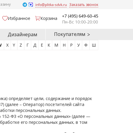
газину
info@plitka-sdvk.ru
Заказать звонок
+7 (495) 649-60-45
Избранное
Корзина
Пн-Вс 10:00-20:00
Покупателям
Дизайнерам
W
X
Y
Z
Г
Д
Е
К
М
Н
Р
У
Ф
Ш
ка) определяет цели, содержание и порядок
) (далее – Оператор) посетителей сайта
аботки персональных данных.
 152-ФЗ «О персональных данных» (далее —
обработке его персональных данных, в том