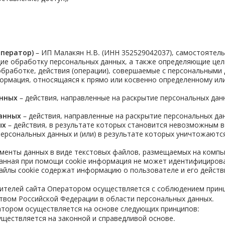
оператор)
– ИП Малакян Н.В. (ИНН 352529042037), самостоятель
ие обработку персональных данных, а также определяющие цел
бработке, действия (операции), совершаемые с персональными
ормация, относящаяся к прямо или косвенно определенному ил
анных
– действия, направленные на раскрытие персональных да
анных
– действия, направленные на раскрытие персональных да
ых
– действия, в результате которых становится невозможным 
ерсональных данных и (или) в результате которых уничтожают
менты данных в виде текстовых файлов, размещаемых на компью
анная при помощи cookie информация не может идентифициров
айлы cookie содержат информацию о пользователе и его действи
ителей сайта Оператором осуществляется с соблюдением принц
твом Российской Федерации в области персональных данных.
тором осуществляется на основе следующих принципов:
ществляется на законной и справедливой основе.