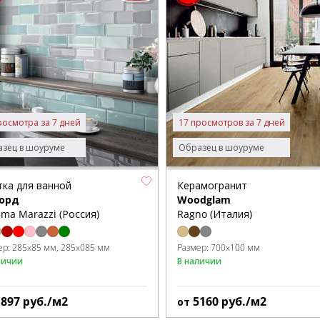
росмотра за 7 дней
17 просмотров за 7 дней
зец в шоуруме
Образец в шоуруме
тка для ванной
Керамогранит
орд
Woodglam
ma Marazzi (Россия)
Ragno (Италия)
ер:
285x85 мм
285x085 мм
Размер:
700x100 мм
личии
В наличии
1897
руб./м2
5160
руб./м2
от