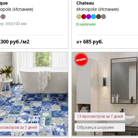
ique
Chateau
opole (Испания)
Monopole (Испания)
ер:
300x100 мм
В наличии
2300
руб./м2
685
руб.
от
13 просмотров за 7 дней
росмотров за 7 дней
Образец в шоуруме