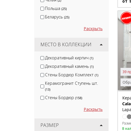
(2)
от
Польша
(25)
Беларусь
(25)
Раскрыть
МЕСТО В КОЛЛЕКЦИИ
Декоративный кирпич
(1)
Декоративный камень
(1)
39 п
Стены Бордюр Комплект
(1)
Обра
Керамогранит Ступень шт.
(13)
Стены Бордюр
Кер
(158)
Cala
Раскрыть
Lapa
Разм
РАЗМЕР
В на