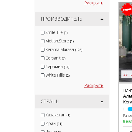
Раскрыть
ПРОИЗВОДИТЕЛЬ
Smile Tile
(1)
Metlah.Store
(1)
Kerama Marazzi
(128)
Cersanit
(7)
Керамин
(14)
29 п
White Hills
(2)
Global Tile
(6)
Раскрыть
Пли
Gracia Ceramica
(12)
Ал
Velsaa
СТРАНЫ
(7)
Kera
Керлайф
(1)
Казахстан
(1)
Разм
Monopole
(20)
В на
Иран
(11)
Lb-Ceramics
(4)
Чехия