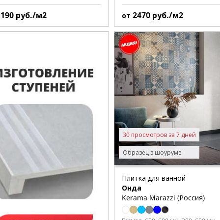
1190
руб./м2
2470
руб./м2
от
30 просмотров за 7 дней
Образец в шоуруме
Плитка для ванной
Онда
Kerama Marazzi (Россия)