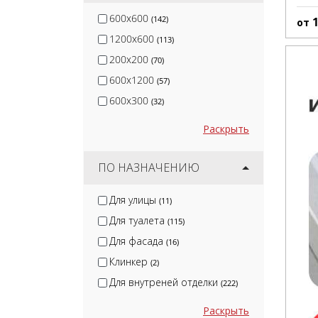
600x600
(142)
от
1200x600
(113)
200x200
(70)
600x1200
(57)
600x300
(32)
Раскрыть
ПО НАЗНАЧЕНИЮ
Для улицы
(11)
Для туалета
(115)
Для фасада
(16)
Клинкер
(2)
Для внутреней отделки
(222)
Раскрыть