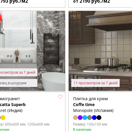
1793
руб./м2
2190
руб./м2
от
росмотров за 7 дней
зец в шоуруме
11 просмотров за 7 дней
амогранит
Плитка для кухни
catta Superb
Coffe time
ret (Индия)
Monopole (Испания)
ер:
600x600 мм
1200x600 мм
Размер:
150x150 мм
личии
В наличии