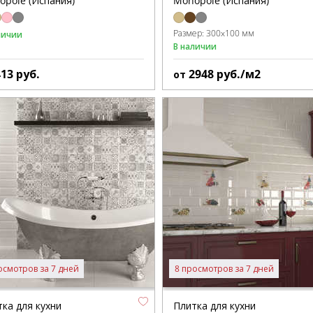
opole (Испания)
Monopole (Испания)
Размер:
300x100 мм
личии
В наличии
413
руб.
2948
руб./м2
от
осмотров за 7 дней
8 просмотров за 7 дней
ка для кухни
Плитка для кухни