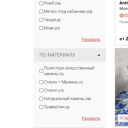
Ant
Ромб
(10)
Mon
Метро (под кабанчик)
(10)
Чешуя
(2)
Разм
Иная
(21)
от
Раскрыть
ПО МАТЕРИАЛУ
Полистоун (искусственный
камень)
(1)
Стекло + Мрамор
(1)
Стекло
(17)
Натуральный камень
(18)
Травертин
(2)
Раскрыть
11 п