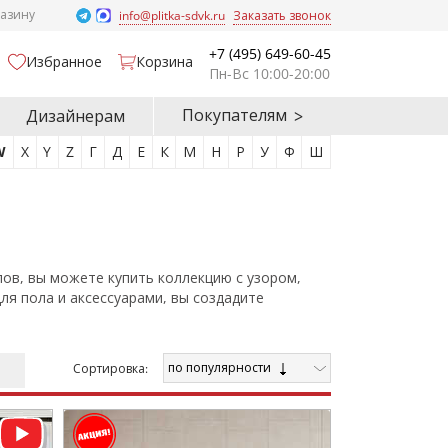
газину
info@plitka-sdvk.ru
Заказать звонок
+7 (495) 649-60-45
Избранное
Корзина
Пн-Вс 10:00-20:00
Покупателям
Дизайнерам
W
X
Y
Z
Г
Д
Е
К
М
Н
Р
У
Ф
Ш
ов, вы можете купить коллекцию с узором,
я пола и аксессуарами, вы создадите
по популярности
Cортировка: