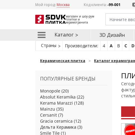
Мой город:
Москва
Код клиента:
-99-001
магазин и шоу-рум
плитки и
керамогранита
Каталог
3D Дизайн
Страны
Производители:
4
A
B
C
D
Керамическая плитка
Каталог керамогра
ПЛИ
ПОПУЛЯРНЫЕ БРЕНДЫ
Сегодн
фактур
Monopole
(20)
стильн
Absolut Keramika
(22)
Kerama Marazzi
(128)
Mainzu
(35)
Cersanit
(7)
Gracia ceramica
(12)
Дельта Керамика
(3)
Smile Tile
(1)