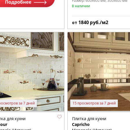
Размер:
600x600 мм
300x600 мм
В наличии
1840
руб./м2
от
росмотров за 7 дней
15 просмотров за 7 дней
ка для кухни
Плитка для кухни
jour
Capricho