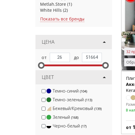
Metlah.Store
(1)
White Hills
(2)
Показать все бренды
ЦЕНА
32 п
Обра
ЦВЕТ
Пли
Акк
Kera
Темно-синий
(104)
Темно-зеленый
(113)
Разм
Бежевый/Кремовый
(139)
В на
Зеленый
(168)
Черно-белый
(17)
от