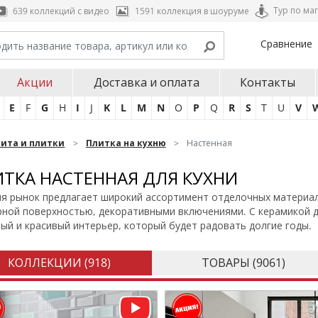
Тур по ма
639 коллекций с видео
1591 коллекция в шоуруме
Сравнение
Акции
Доставка и оплата
Контакты
E
F
G
H
I
J
K
L
M
N
O
P
Q
R
S
T
U
V
нита и плитки
Плитка на кухню
Настенная
ТКА НАСТЕННАЯ ДЛЯ КУХНИ
я рынок предлагает широкий ассортимент отделочных материал
ной поверхностью, декоративными включениями. С керамикой дл
ый и красивый интерьер, который будет радовать долгие годы.
КОЛЛЕКЦИИ (
918
)
ТОВАРЫ (
9061
)