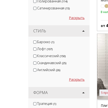
Mon
Полированная
(114)
Сатинированная
(15)
В на
Раскрыть
от
СТИЛЬ
Барокко
(1)
Лофт
(107)
Классический
(150)
Скандинавский
(25)
Английский
(26)
Раскрыть
ФОРМА
5 пр
Трапеция
(1)
Плит