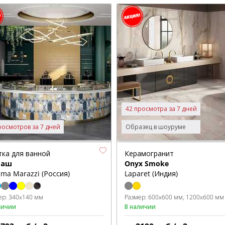
42 просмотра за 7 дней
росмотров за 7 дней
Образец в шоуруме
тка для ванной
Керамогранит
маш
Onyx Smoke
ma Marazzi (Россия)
Laparet (Индия)
ер:
340x140 мм
Размер:
600x600 мм
1200x600 мм
личии
В наличии