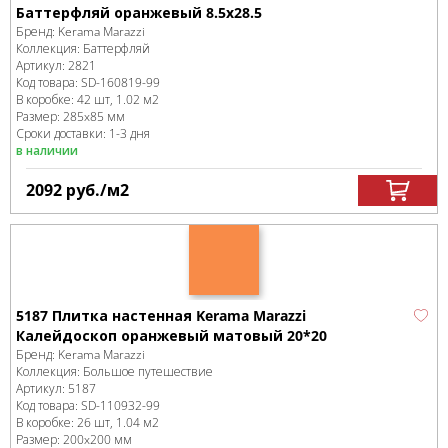
Баттерфляй оранжевый 8.5х28.5
Бренд:
Kerama Marazzi
Коллекция:
Баттерфляй
Артикул:
2821
Код товара:
SD-160819
-99
В коробке
:
42 шт, 1.02 м
2
Размер:
285x85 мм
Сроки доставки: 1-3 дня
в наличии
2092
руб.
/м
2
5187 Плитка настенная Kerama Marazzi
Калейдоскоп оранжевый матовый 20*20
Бренд:
Kerama Marazzi
Коллекция:
Большое путешествие
Артикул:
5187
Код товара:
SD-110932
-99
В коробке
:
26 шт, 1.04 м
2
Размер:
200x200 мм