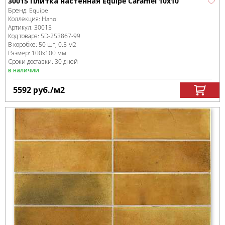
30015 Плитка настенная Equipe Caramel 10х10
Бренд:
Equipe
Коллекция:
Hanoi
Артикул:
30015
Код товара:
SD-253867
-99
В коробке
:
50 шт, 0.5 м
2
Размер:
100x100 мм
Сроки доставки: 30 дней
в наличии
5592
руб.
/м
2