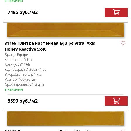
в наличии
7485
руб.
/м
2
31165 Плитка настенная Equipe Vitral Axis
Honey Reactive 5x40
Бренд:
Equipe
Коллекция:
Vitral
Артикул:
31165
Код товара:
SD-269374
-99
В коробке
:
50 шт, 1 м
2
Размер:
400x50 мм
Сроки доставки: 1-3 дня
в наличии
8599
руб.
/м
2