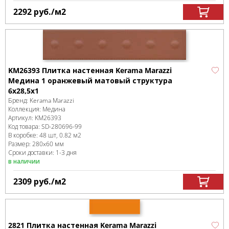
2292
руб.
/м
2
KM26393 Плитка настенная Kerama Marazzi
Медина 1 оранжевый матовый структура
6x28,5x1
Бренд:
Kerama Marazzi
Коллекция:
Медина
Артикул:
KM26393
Код товара:
SD-280696
-99
В коробке
:
48 шт, 0.82 м
2
Размер:
280x60 мм
Сроки доставки: 1-3 дня
в наличии
2309
руб.
/м
2
2821 Плитка настенная Kerama Marazzi