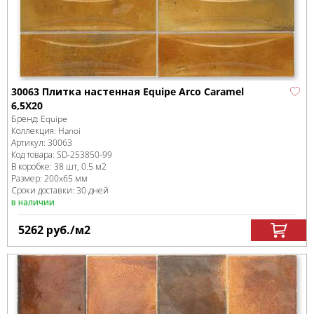
30063 Плитка настенная Equipe Arco Caramel
6,5X20
Бренд:
Equipe
Коллекция:
Hanoi
Артикул:
30063
Код товара:
SD-253850
-99
В коробке
:
38 шт, 0.5 м
2
Размер:
200x65 мм
Сроки доставки: 30 дней
в наличии
5262
руб.
/м
2