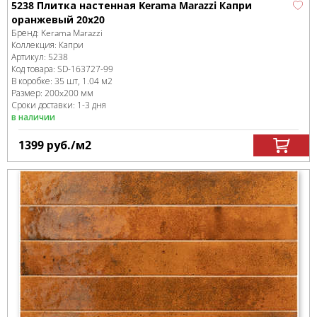
5238 Плитка настенная Kerama Marazzi Капри
оранжевый 20x20
Бренд:
Kerama Marazzi
Коллекция:
Капри
Артикул:
5238
Код товара:
SD-163727
-99
В коробке
:
35 шт, 1.04 м
2
Размер:
200x200 мм
Сроки доставки: 1-3 дня
в наличии
1399
руб.
/м
2