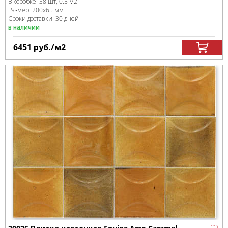
В коробке
:
38 шт, 0.5 м
2
Размер:
200x65 мм
Сроки доставки: 30 дней
в наличии
6451
руб.
/м
2