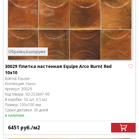
Образец в шоуруме
30029 Плитка настенная Equipe Arco Burnt Red
10х10
Бренд:
Equipe
Коллекция:
Hanoi
Артикул:
30029
Код товара:
SD-253847
-99
В коробке
:
50 шт, 0.5 м
2
Размер:
100x100 мм
Сроки доставки: 30 дней
в наличии
6451
руб.
/м
2