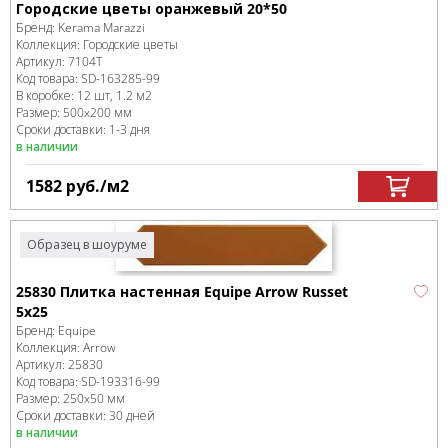
Городские цветы оранжевый 20*50
Бренд:
Kerama Marazzi
Коллекция:
Городские цветы
Артикул:
7104T
Код товара:
SD-163285
-99
В коробке
:
12 шт, 1.2 м
2
Размер:
500x200 мм
Сроки доставки: 1-3 дня
в наличии
1582
руб.
/м
2
Образец в шоуруме
25830 Плитка настенная Equipe Arrow Russet
5x25
Бренд:
Equipe
Коллекция:
Arrow
Артикул:
25830
Код товара:
SD-193316
-99
Размер:
250x50 мм
Сроки доставки: 30 дней
в наличии