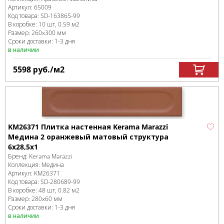
Артикул:
65009
Код товара:
SD-163865
-99
В коробке
:
10 шт, 0.59 м
2
Размер:
260x300 мм
Сроки доставки: 1-3 дня
в наличии
5598
руб.
/м
2
KM26371 Плитка настенная Kerama Marazzi
Медина 2 оранжевый матовый структура
6x28,5x1
Бренд:
Kerama Marazzi
Коллекция:
Медина
Артикул:
KM26371
Код товара:
SD-280689
-99
В коробке
:
48 шт, 0.82 м
2
Размер:
280x60 мм
Сроки доставки: 1-3 дня
в наличии