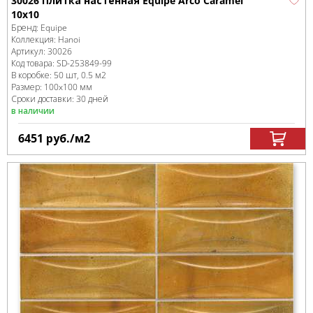
30026 Плитка настенная Equipe Arco Caramel
10х10
Бренд:
Equipe
Коллекция:
Hanoi
Артикул:
30026
Код товара:
SD-253849
-99
В коробке
:
50 шт, 0.5 м
2
Размер:
100x100 мм
Сроки доставки: 30 дней
в наличии
6451
руб.
/м
2