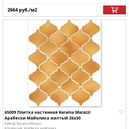
2664
руб.
/м
2
65009 Плитка настенная Kerama Marazzi
Арабески Майолика желтый 26x30
Бренд:
Kerama Marazzi
Коллекция:
Арабески майолика