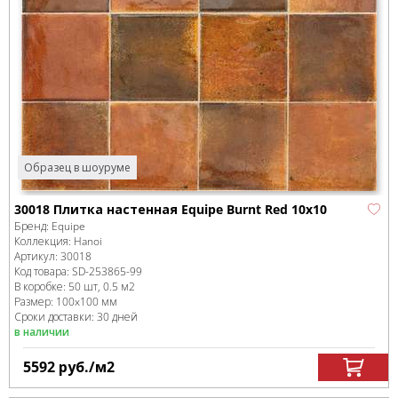
Образец в шоуруме
30018 Плитка настенная Equipe Burnt Red 10х10
Бренд:
Equipe
Коллекция:
Hanoi
Артикул:
30018
Код товара:
SD-253865
-99
В коробке
:
50 шт, 0.5 м
2
Размер:
100x100 мм
Сроки доставки: 30 дней
в наличии
5592
руб.
/м
2