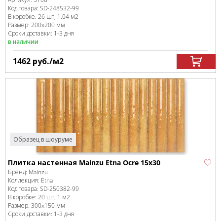
Код товара:
SD-248532
-99
В коробке
:
26 шт, 1.04 м
2
Размер:
200x200 мм
Сроки доставки: 1-3 дня
в наличии
1462
руб.
/м
2
Образец в шоуруме
Плитка настенная Mainzu Etna Ocre 15x30
Бренд:
Mainzu
Коллекция:
Etna
Код товара:
SD-250382
-99
В коробке
:
20 шт, 1 м
2
Размер:
300x150 мм
Сроки доставки: 1-3 дня