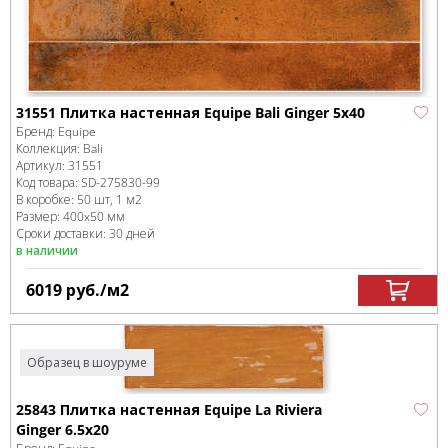
31551 Плитка настенная Equipe Bali Ginger 5x40
Бренд:
Equipe
Коллекция:
Bali
Артикул:
31551
Код товара:
SD-275830
-99
В коробке
:
50 шт, 1 м
2
Размер:
400x50 мм
Сроки доставки: 30 дней
в наличии
6019
руб.
/м
2
Образец в шоуруме
25843 Плитка настенная Equipe La Riviera
Ginger 6.5x20