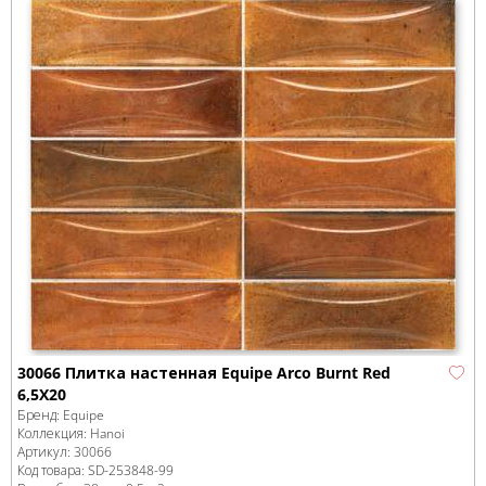
30066 Плитка настенная Equipe Arco Burnt Red
6,5X20
Бренд:
Equipe
Коллекция:
Hanoi
Артикул:
30066
Код товара:
SD-253848
-99