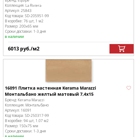
Бренд:
Equipe
Коллекция:
La Riviera
Артикул:
25843
Код товара:
SD-205951
-99
В коробке
:
76 шт, 1 м
2
Размер:
200x65 мм
Сроки доставки: 1-3 дня
в наличии
6013
руб.
/м
2
16091 Плитка настенная Kerama Marazzi
Монтальбано желтый матовый 7,4x15
Бренд:
Kerama Marazzi
Коллекция:
Монтальбано
Артикул:
16091
Код товара:
SD-250317
-99
В коробке
:
94 шт, 1.07 м
2
Размер:
150x75 мм
Сроки доставки: 1-3 дня
в наличии