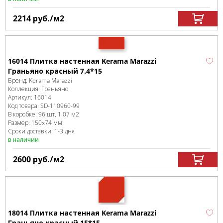
2214
руб.
/м
2
16014 Плитка настенная Kerama Marazzi
Граньяно красный 7.4*15
Бренд:
Kerama Marazzi
Коллекция:
Граньяно
Артикул:
16014
Код товара:
SD-110960
-99
В коробке
:
96 шт, 1.07 м
2
Размер:
150x74 мм
Сроки доставки: 1-3 дня
в наличии
2600
руб.
/м
2
18014 Плитка настенная Kerama Marazzi
Граньяно красный 15*15