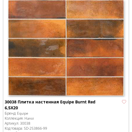
30038 Плитка настенная Equipe Burnt Red
6,5X20
Бренд:
Equipe
Коллекция:
Hanoi
Артикул:
30038
Код товара:
SD-253866
-99