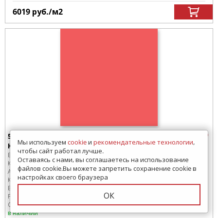
6019
руб.
/м
2
5107 Плитка настенная Kerama Marazzi
Мы используем
cookie
и
рекомендательные технологии
,
Калейдоскоп красный 20*20
чтобы сайт работал лучше.
Бренд:
Kerama Marazzi
Оставаясь с нами, вы соглашаетесь на использование
Коллекция:
Зоопарк
файлов cookie.Вы можете запретить сохранение cookie в
Артикул:
5107
настройках своего браузера
Код товара:
SD-235031
-99
В коробке
:
26 шт, 1.04 м
2
ОК
Размер:
200x200 мм
Сроки доставки: 1-3 дня
в наличии