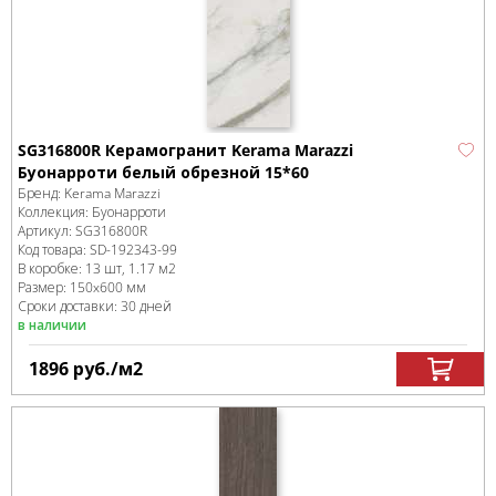
SG316800R Керамогранит Kerama Marazzi
Буонарроти белый обрезной 15*60
Бренд:
Kerama Marazzi
Коллекция:
Буонарроти
Артикул:
SG316800R
Код товара:
SD-192343
-99
В коробке
:
13 шт, 1.17 м
2
Размер:
150x600 мм
Сроки доставки: 30 дней
в наличии
1896
руб.
/м
2