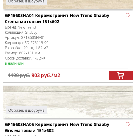
Образец в шоуруме
GP1560SHA01 Керамогранит New Trend Shabby
Crema матовый 151x602
Бренд:
New Trend
Коллекция:
Shabby
Артикул:
GP1560SHA01
Код товара:
SD-273119
-99
В коробке
:
20 шт, 1.82 м
2
Размер:
602x151 мм
Сроки доставки: 1-3 дня
в наличии
1190
руб.
903
руб.
/м
2
Образец в шоуруме
GP1560SHA05 Керамогранит New Trend Shabby
Gris матовый 151x602