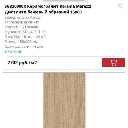
SG320900R Керамогранит Kerama Marazzi
Дистинто бежевый обрезной 15x60
Бренд:
Kerama Marazzi
Коллекция:
Дистинто
Артикул:
SG320900R
Код товара:
SD-245631
-99
В коробке
:
16 шт, 1.44 м
2
Размер:
150x600 мм
Сроки доставки: 1-3 дня
в наличии
2702
руб.
/м
2