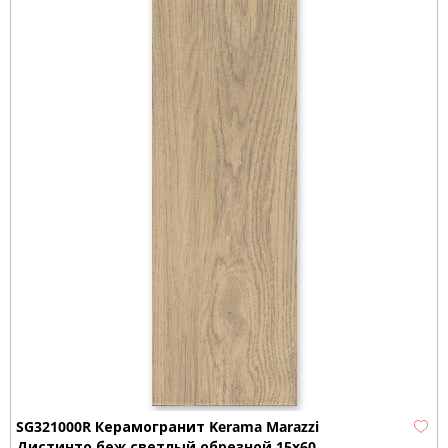
SG321000R Керамогранит Kerama Marazzi
Дистинто беж светлый обрезной 15x60