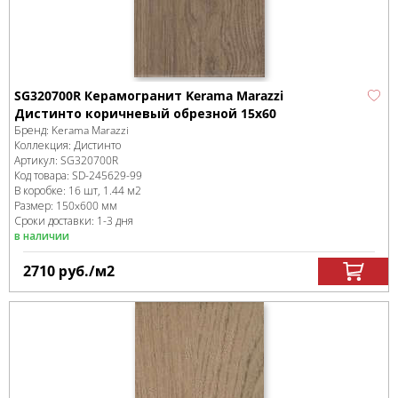
SG320700R Керамогранит Kerama Marazzi
Дистинто коричневый обрезной 15х60
Бренд:
Kerama Marazzi
Коллекция:
Дистинто
Артикул:
SG320700R
Код товара:
SD-245629
-99
В коробке
:
16 шт, 1.44 м
2
Размер:
150x600 мм
Сроки доставки: 1-3 дня
в наличии
2710
руб.
/м
2