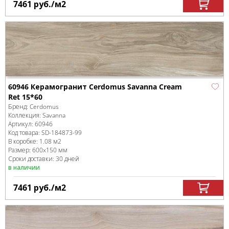
7461
руб.
/м
2
60946 Керамогранит Cerdomus Savanna Cream
Ret 15*60
Бренд:
Cerdomus
Коллекция:
Savanna
Артикул:
60946
Код товара:
SD-184873
-99
В коробке
:
1.08 м
2
Размер:
600x150 мм
Сроки доставки: 30 дней
в наличии
7461
руб.
/м
2