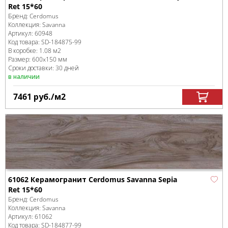
Ret 15*60
Бренд:
Cerdomus
Коллекция:
Savanna
Артикул:
60948
Код товара:
SD-184875
-99
В коробке
:
1.08 м
2
Размер:
600x150 мм
Сроки доставки: 30 дней
в наличии
7461
руб.
/м
2
61062 Керамогранит Cerdomus Savanna Sepia
Ret 15*60
Бренд:
Cerdomus
Коллекция:
Savanna
Артикул:
61062
Код товара:
SD-184877
-99