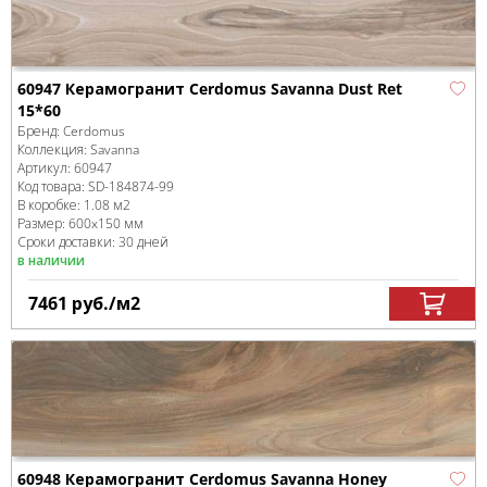
60947 Керамогранит Cerdomus Savanna Dust Ret
15*60
Бренд:
Cerdomus
Коллекция:
Savanna
Артикул:
60947
Код товара:
SD-184874
-99
В коробке
:
1.08 м
2
Размер:
600x150 мм
Сроки доставки: 30 дней
в наличии
7461
руб.
/м
2
60948 Керамогранит Cerdomus Savanna Honey