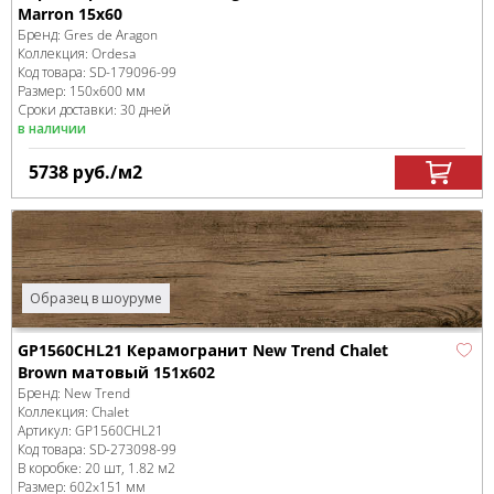
Marron 15x60
Бренд:
Gres de Aragon
Коллекция:
Ordesa
Код товара:
SD-179096
-99
Размер:
150x600 мм
Сроки доставки: 30 дней
в наличии
5738
руб.
/м
2
Образец в шоуруме
GP1560CHL21 Керамогранит New Trend Chalet
Brown матовый 151x602
Бренд:
New Trend
Коллекция:
Chalet
Артикул:
GP1560CHL21
Код товара:
SD-273098
-99
В коробке
:
20 шт, 1.82 м
2
Размер:
602x151 мм