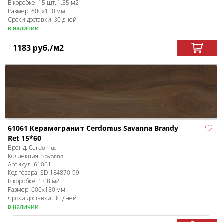
В коробке
:
15 шт, 1.35 м
2
Размер:
600x150 мм
Сроки доставки: 30 дней
в наличии
1183
руб.
/м
2
61061 Керамогранит Cerdomus Savanna Brandy
Ret 15*60
Бренд:
Cerdomus
Коллекция:
Savanna
Артикул:
61061
Код товара:
SD-184870
-99
В коробке
:
1.08 м
2
Размер:
600x150 мм
Сроки доставки: 30 дней
в наличии