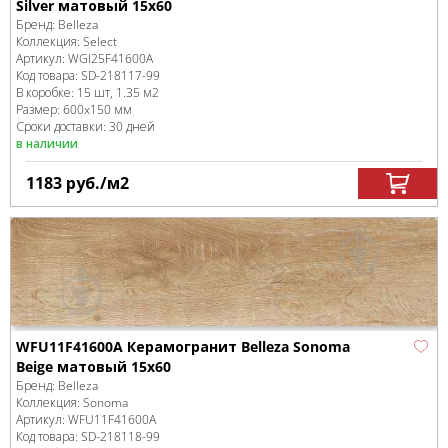
Silver матовый 15x60
Бренд:
Belleza
Коллекция:
Select
Артикул:
WGI25F41600A
Код товара:
SD-218117
-99
В коробке
:
15 шт, 1.35 м
2
Размер:
600x150 мм
Сроки доставки: 30 дней
в наличии
1183
руб.
/м
2
WFU11F41600A Керамогранит Belleza Sonoma
Beige матовый 15x60
Бренд:
Belleza
Коллекция:
Sonoma
Артикул:
WFU11F41600A
Код товара:
SD-218118
-99