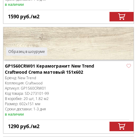
в наличии
1590
руб.
/м
2
Образец в шоуруме
GP1560CRW01 Керамогранит New Trend
Craftwood Crema матовый 151x602
Бренд:
New Trend
Коллекция:
Craftwood
Артикул:
GP1560CRW01
Код товара:
SD-273101
-99
В коробке
:
20 шт, 1.82 м
2
Размер:
602x151 мм
Сроки доставки: 1-3 дня
в наличии
1290
руб.
/м
2