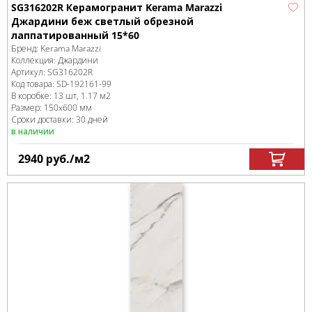
SG316202R Керамогранит Kerama Marazzi
Джардини беж светлый обрезной
лаппатированный 15*60
Бренд:
Kerama Marazzi
Коллекция:
Джардини
Артикул:
SG316202R
Код товара:
SD-192161
-99
В коробке
:
13 шт, 1.17 м
2
Размер:
150x600 мм
Сроки доставки: 30 дней
в наличии
2940
руб.
/м
2