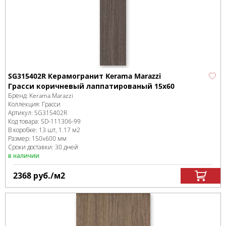
SG315402R Керамогранит Kerama Marazzi
Грасси коричневый лаппатированый 15х60
Бренд:
Kerama Marazzi
Коллекция:
Грасси
Артикул:
SG315402R
Код товара:
SD-111306
-99
В коробке
:
13 шт, 1.17 м
2
Размер:
150x600 мм
Сроки доставки: 30 дней
в наличии
2368
руб.
/м
2