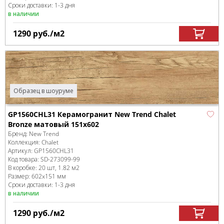
Сроки доставки: 1-3 дня
в наличии
1290
руб.
/м
2
Образец в шоуруме
GP1560CHL31 Керамогранит New Trend Chalet
Bronze матовый 151x602
Бренд:
New Trend
Коллекция:
Chalet
Артикул:
GP1560CHL31
Код товара:
SD-273099
-99
В коробке
:
20 шт, 1.82 м
2
Размер:
602x151 мм
Сроки доставки: 1-3 дня
в наличии
1290
руб.
/м
2