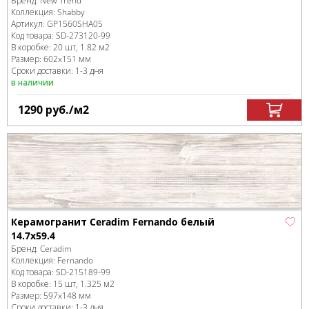
Бренд:
New Trend
Коллекция:
Shabby
Артикул:
GP1560SHA05
Код товара:
SD-273120
-99
В коробке
:
20 шт, 1.82 м
2
Размер:
602x151 мм
Сроки доставки: 1-3 дня
в наличии
1290
руб.
/м
2
Керамогранит Ceradim Fernando белый
14.7х59.4
Бренд:
Ceradim
Коллекция:
Fernando
Код товара:
SD-215189
-99
В коробке
:
15 шт, 1.325 м
2
Размер:
597x148 мм
Сроки доставки: 1-3 дня