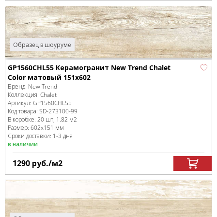
Образец в шоуруме
GP1560CHL55 Керамогранит New Trend Chalet
Color матовый 151x602
Бренд:
New Trend
Коллекция:
Chalet
Артикул:
GP1560CHL55
Код товара:
SD-273100
-99
В коробке
:
20 шт, 1.82 м
2
Размер:
602x151 мм
Сроки доставки: 1-3 дня
в наличии
1290
руб.
/м
2