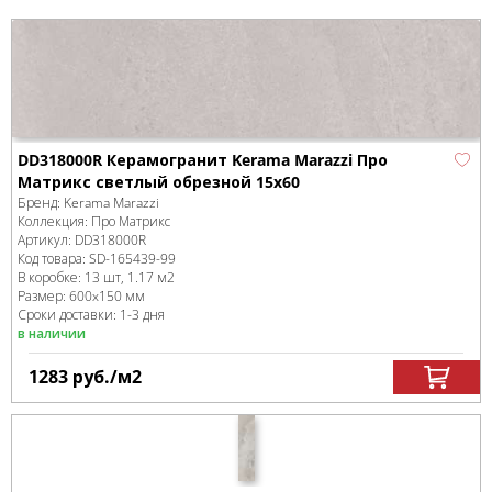
DD318000R Керамогранит Kerama Marazzi Про
Матрикс светлый обрезной 15x60
Бренд:
Kerama Marazzi
Коллекция:
Про Матрикс
Артикул:
DD318000R
Код товара:
SD-165439
-99
В коробке
:
13 шт, 1.17 м
2
Размер:
600x150 мм
Сроки доставки: 1-3 дня
в наличии
1283
руб.
/м
2