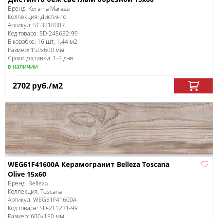
Бренд:
Kerama Marazzi
Коллекция:
Дистинто
Артикул:
SG321000R
Код товара:
SD-245632
-99
В коробке
:
16 шт, 1.44 м
2
Размер:
150x600 мм
Сроки доставки: 1-3 дня
в наличии
2702
руб.
/м
2
WEG61F41600A Керамогранит Belleza Toscana
Olive 15x60
Бренд:
Belleza
Коллекция:
Toscana
Артикул:
WEG61F41600A
Код товара:
SD-211231
-99
Размер:
600x150 мм