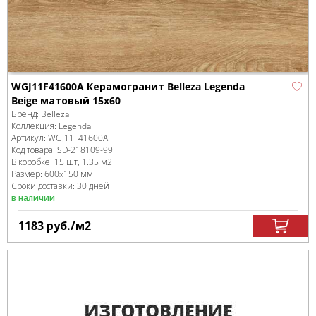
WGJ11F41600A Керамогранит Belleza Legenda
Beige матовый 15x60
Бренд:
Belleza
Коллекция:
Legenda
Артикул:
WGJ11F41600A
Код товара:
SD-218109
-99
В коробке
:
15 шт, 1.35 м
2
Размер:
600x150 мм
Сроки доставки: 30 дней
в наличии
1183
руб.
/м
2