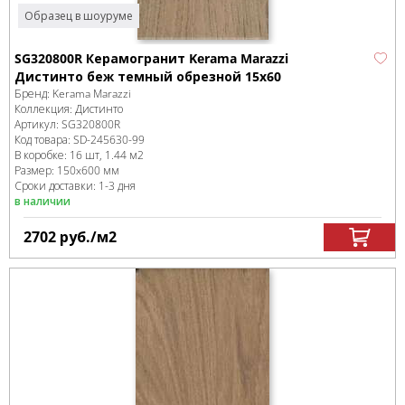
Образец в шоуруме
SG320800R Керамогранит Kerama Marazzi
Дистинто беж темный обрезной 15x60
Бренд:
Kerama Marazzi
Коллекция:
Дистинто
Артикул:
SG320800R
Код товара:
SD-245630
-99
В коробке
:
16 шт, 1.44 м
2
Размер:
150x600 мм
Сроки доставки: 1-3 дня
в наличии
2702
руб.
/м
2