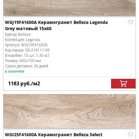
WGJ19F41600A Керамогранит Belleza Legenda
Grey матовый 15x60
Бренд:
Belleza
Коллекция:
Legenda
Артикул:
WGJ19F41600A
Код товара:
SD-218111
-99
В коробке
:
15 шт, 1.35 м
2
Размер:
600x150 мм
Сроки доставки: 30 дней
в наличии
1183
руб.
/м
2
WGI25F41600A Керамогранит Belleza Select