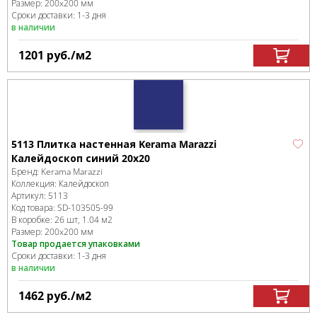
Размер:
200x200 мм
Сроки доставки: 1-3 дня
в наличии
1201
руб.
/м
2
5113 Плитка настенная Kerama Marazzi
Калейдоскоп синий 20x20
Бренд:
Kerama Marazzi
Коллекция:
Калейдоскоп
Артикул:
5113
Код товара:
SD-103505
-99
В коробке
:
26 шт, 1.04 м
2
Размер:
200x200 мм
Товар продается упаковками
Сроки доставки: 1-3 дня
в наличии
1462
руб.
/м
2