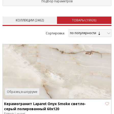
Подбор параметров
фильтрацию в каталоге сайта.
КОЛЛЕКЦИИ (
2462
)
ТОВАРЫ (
19926
)
по популярности
Cортировка:
Образец в шоуруме
Керамогранит Laparet Onyx Smoke светло-
серый полированный 60x120
Бренд:
Laparet