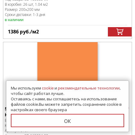
В коробке
:
26 шт, 1.04 м
2
Размер:
200x200 мм
Сроки доставки: 1-3 дня
в наличии
1386
руб.
/м
2
Мы используем
cookie
и
рекомендательные технологии
,
чтобы сайт работал лучше.
Оставаясь с нами, вы соглашаетесь на использование
файлов cookie.Вы можете запретить сохранение cookie в
5187 Плитка настенная Kerama Marazzi
настройках своего браузера
Калейдоскоп оранжевый матовый 20*20
ОК
Бренд:
Kerama Marazzi
Коллекция:
Калейдоскоп
Артикул:
5187