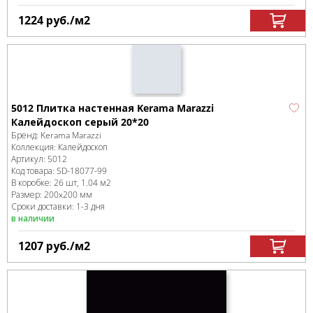
1224
руб.
/м
2
5012 Плитка настенная Kerama Marazzi
Калейдоскоп серый 20*20
Бренд:
Kerama Marazzi
Коллекция:
Калейдоскоп
Артикул:
5012
Код товара:
SD-18077
-99
В коробке
:
26 шт, 1.04 м
2
Размер:
200x200 мм
Сроки доставки: 1-3 дня
в наличии
1207
руб.
/м
2