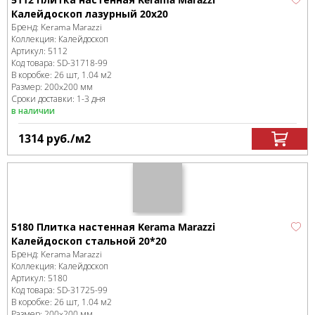
Калейдоскоп лазурный 20x20
Бренд:
Kerama Marazzi
Коллекция:
Калейдоскоп
Артикул:
5112
Код товара:
SD-31718
-99
В коробке
:
26 шт, 1.04 м
2
Размер:
200x200 мм
Сроки доставки: 1-3 дня
в наличии
1314
руб.
/м
2
5180 Плитка настенная Kerama Marazzi
Калейдоскоп стальной 20*20
Бренд:
Kerama Marazzi
Коллекция:
Калейдоскоп
Артикул:
5180
Код товара:
SD-31725
-99
В коробке
:
26 шт, 1.04 м
2
Размер:
200x200 мм