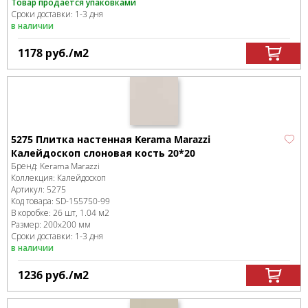
Товар продается упаковками
Сроки доставки: 1-3 дня
в наличии
1178
руб.
/м
2
5275 Плитка настенная Kerama Marazzi
Калейдоскоп слоновая кость 20*20
Бренд:
Kerama Marazzi
Коллекция:
Калейдоскоп
Артикул:
5275
Код товара:
SD-155750
-99
В коробке
:
26 шт, 1.04 м
2
Размер:
200x200 мм
Сроки доставки: 1-3 дня
в наличии
1236
руб.
/м
2