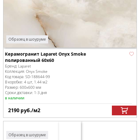
Образец в шоуруме
Керамогранит Laparet Onyx Smoke
полированный 60x60
Бренд:
Laparet
Коллекция:
Onyx Smoke
Код товара:
SD-188644
-99
В коробке
:
4 шт, 1.44 м
2
Размер:
600x600 мм
Сроки доставки: 1-3 дня
в наличии
2190
руб.
/м
2
Образец в шоуруме