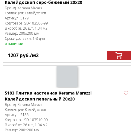
Калейдоскоп серо-бежевый 20х20
Бренд:
Kerama Marazzi
Коллекция:
Калейдоскоп
Артикул:
5179
Код товара:
SD-103508
-99
В коробке
:
26 шт, 1.04 м
2
Размер:
200x200 мм
Сроки доставки: 1-3 дня
в наличии
1207
руб.
/м
2
5183 Плитка настенная Kerama Marazzi
Калейдоскоп пепельный 20x20
Бренд:
Kerama Marazzi
Коллекция:
Калейдоскоп
Артикул:
5183
Код товара:
SD-103510
-99
В коробке
:
26 шт, 1.04 м
2
Размер:
200x200 мм