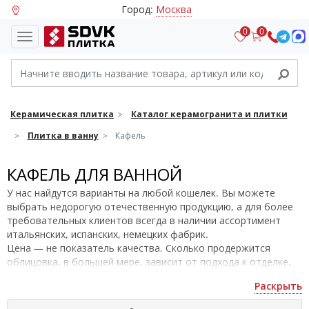
Город:
Москва
0
0
Керамическая плитка
Каталог керамогранита и плитки
Плитка в ванну
Кафель
КАФЕЛЬ ДЛЯ ВАННОЙ
У нас найдутся варианты на любой кошелек. Вы можете
выбрать недорогую отечественную продукцию, а для более
требовательных клиентов всегда в наличии ассортимент
итальянских, испанских, немецких фабрик.
Цена — не показатель качества. Сколько продержится
облицовка, в большей мере, зависит от подхода к отделке,
используемого клея, профессионализма мастера. Поэтому не
Раскрыть
стесняйтесь попросить консультанта подобрать вам изделия
под бюджет или выбирайте самостоятельно, настроив