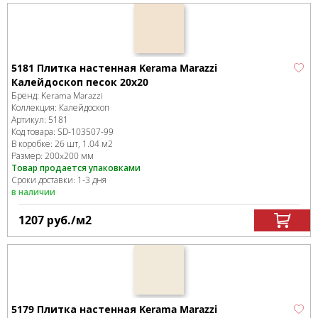
5181 Плитка настенная Kerama Marazzi
Калейдоскоп песок 20x20
Бренд:
Kerama Marazzi
Коллекция:
Калейдоскоп
Артикул:
5181
Код товара:
SD-103507
-99
В коробке
:
26 шт, 1.04 м
2
Размер:
200x200 мм
Товар продается упаковками
Сроки доставки: 1-3 дня
в наличии
1207
руб.
/м
2
5179 Плитка настенная Kerama Marazzi