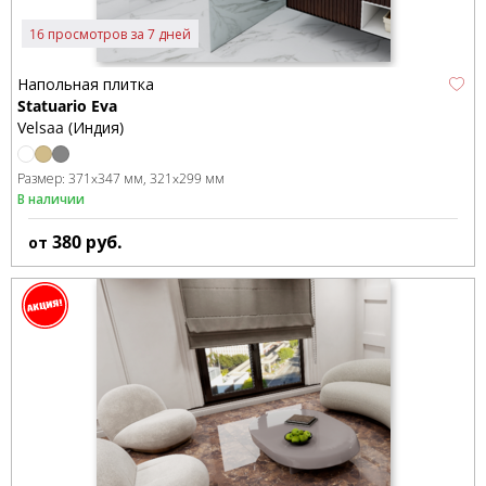
16 просмотров за 7 дней
Напольная плитка
Statuario Eva
Velsaa (Индия)
Размер:
371x347 мм
321x299 мм
В наличии
380
руб.
от