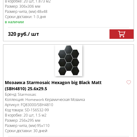
В коробке
:
20 шт, 1.873 м
2
Размер:
306x306 мм
Размер чипа, (мм)
48x48
Сроки доставки: 1-3 дня
в наличии
320
руб.
/ шт
Мозаика Starmosaic Hexagon big Black Matt
(SBH4810) 25.6х29.5
Бренд:
Starmosaic
Коллекция:
Homework Керамическая Мозаика
Артикул:
FQ83000/SBH4810
Код товара:
SD-156532
-99
В коробке
:
20 шт, 1.5 м
2
Размер:
256x295 мм
Размер чипа, (мм)
95x110
Сроки доставки: 30 дней