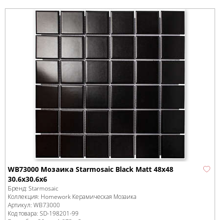
WB73000 Мозаика Starmosaic Black Matt 48x48
30.6х30.6х6
Бренд:
Starmosaic
Коллекция:
Homework Керамическая Мозаика
Артикул:
WB73000
Код товара:
SD-198201
-99