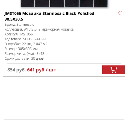
JMST056 Мозаика Starmosaic Black Polished
30.5X30.5
Бренд:
Starmosaic
Коллекция:
Wild Stone мраморная мозаика
Артикул:
JMST056
Код товара:
SD-198241
-99
В коробке
:
22 шт, 2.047 м
2
Размер:
305x305 мм
Размер чипа, (мм)
48x48
Сроки доставки: 30 дней
854
руб.
641
руб.
/ шт