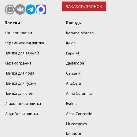
ЗАКАЗАТЬ ЗВОНОК
Плитки
Бренды
Каталог плитки
Kerama Marazzi
Керамическая плитка
Italon
Плитка для ванной
Laparet
Керамогранит
Делакора
Плитка для пола
Cersanit
Плитка для кухни
AltaCera
Плитка для стен
Alma Ceramica
Итальянская плитка
Estima
Индийская плитка
Atlas Concorde
Lb-ceramics
Керамин