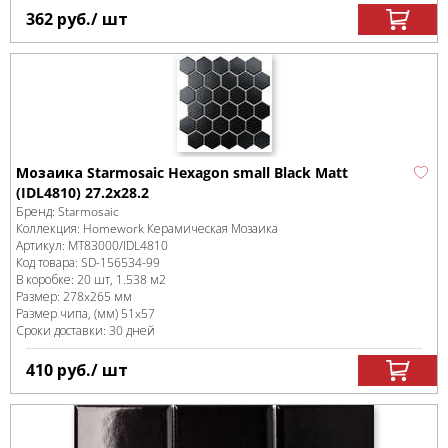
362
руб.
/ шт
Мозаика Starmosaic Hexagon small Black Matt
(IDL4810) 27.2х28.2
Бренд:
Starmosaic
Коллекция:
Homework Керамическая Мозаика
Артикул:
MT83000/IDL4810
Код товара:
SD-156534
-99
В коробке
:
20 шт, 1.538 м
2
Размер:
278x265 мм
Размер чипа, (мм)
51x57
Сроки доставки: 30 дней
410
руб.
/ шт