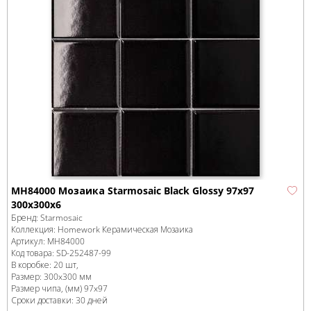
MH84000 Мозаика Starmosaic Black Glossy 97x97
300х300х6
Бренд:
Starmosaic
Коллекция:
Homework Керамическая Мозаика
Артикул:
MH84000
Код товара:
SD-252487
-99
В коробке
:
20 шт,
Размер:
300x300 мм
Размер чипа, (мм)
97x97
Сроки доставки: 30 дней