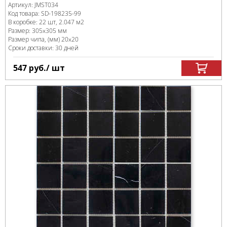
Артикул:
JMST034
Код товара:
SD-198235
-99
В коробке
:
22 шт, 2.047 м
2
Размер:
305x305 мм
Размер чипа, (мм)
20x20
Сроки доставки: 30 дней
547
руб.
/ шт