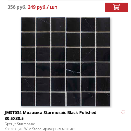
356
руб.
249
руб.
/ шт
JMST034 Мозаика Starmosaic Black Polished
30.5X30.5
Бренд:
Starmosaic
Коллекция:
Wild Stone мраморная мозаика