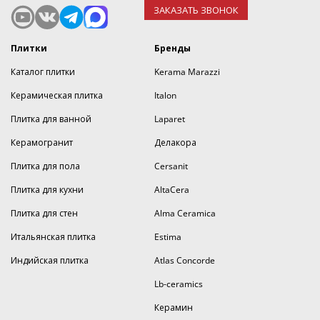
ЗАКАЗАТЬ ЗВОНОК
Плитки
Бренды
Каталог плитки
Kerama Marazzi
Керамическая плитка
Italon
Плитка для ванной
Laparet
Керамогранит
Делакора
Плитка для пола
Cersanit
Плитка для кухни
AltaCera
Плитка для стен
Alma Ceramica
Итальянская плитка
Estima
Индийская плитка
Atlas Concorde
Lb-ceramics
Керамин