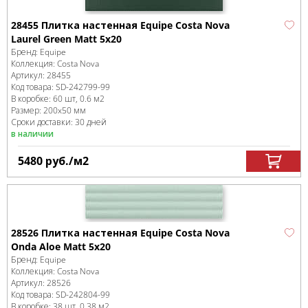
28455 Плитка настенная Equipe Costa Nova
Laurel Green Matt 5x20
Бренд:
Equipe
Коллекция:
Costa Nova
Артикул:
28455
Код товара:
SD-242799
-99
В коробке
:
60 шт, 0.6 м
2
Размер:
200x50 мм
Сроки доставки: 30 дней
в наличии
5480
руб.
/м
2
28526 Плитка настенная Equipe Costa Nova
Onda Aloe Matt 5x20
Бренд:
Equipe
Коллекция:
Costa Nova
Артикул:
28526
Код товара:
SD-242804
-99
В коробке
:
38 шт, 0.38 м
2