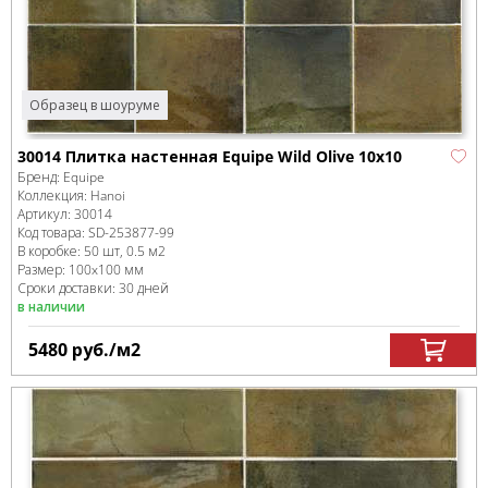
Образец в шоуруме
30014 Плитка настенная Equipe Wild Olive 10х10
Бренд:
Equipe
Коллекция:
Hanoi
Артикул:
30014
Код товара:
SD-253877
-99
В коробке
:
50 шт, 0.5 м
2
Размер:
100x100 мм
Сроки доставки: 30 дней
в наличии
5480
руб.
/м
2