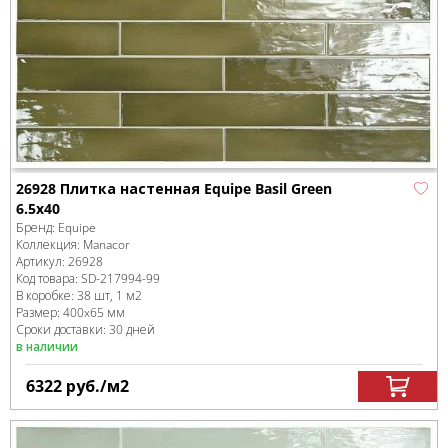
26928 Плитка настенная Equipe Basil Green
6.5x40
Бренд:
Equipe
Коллекция:
Manacor
Артикул:
26928
Код товара:
SD-217994
-99
В коробке
:
38 шт, 1 м
2
Размер:
400x65 мм
Сроки доставки: 30 дней
в наличии
6322
руб.
/м
2