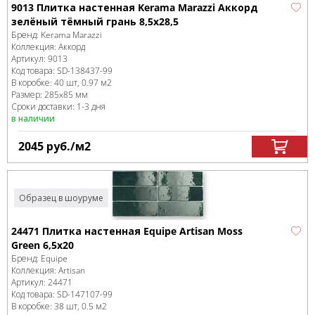
9013 Плитка настенная Kerama Marazzi Аккорд
зелёный тёмный грань 8,5х28,5
Бренд:
Kerama Marazzi
Коллекция:
Аккорд
Артикул:
9013
Код товара:
SD-138437
-99
В коробке
:
40 шт, 0.97 м
2
Размер:
285x85 мм
Сроки доставки: 1-3 дня
в наличии
2045
руб.
/м
2
Образец в шоуруме
24471 Плитка настенная Equipe Artisan Moss
Green 6,5x20
Бренд:
Equipe
Коллекция:
Artisan
Артикул:
24471
Код товара:
SD-147107
-99
В коробке
:
38 шт, 0.5 м
2