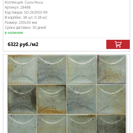
Коллекция:
Costa Nova
Артикул:
28488
Код товара:
SD-263950
-99
В коробке
:
38 шт, 0.38 м
2
Размер:
200x50 мм
Сроки доставки: 30 дней
в наличии
6322
руб.
/м
2