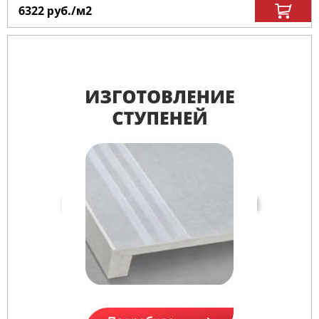
6322
руб.
/м
2