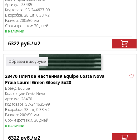
Артикул:
28485
Код товара:
SD-244627
-99
В коробке
:
38 шт, 0.38 м
2
Размер:
200x50 мм
Сроки доставки: 30 дней
в наличии
6322
руб.
/м
2
Образец в шоуруме
28470 Плитка настенная Equipe Costa Nova
Praia Laurel Green Glossy 5x20
Бренд:
Equipe
Коллекция:
Costa Nova
Артикул:
28470
Код товара:
SD-244635
-99
В коробке
:
38 шт, 0.38 м
2
Размер:
200x50 мм
Сроки доставки: 30 дней
в наличии
6322
руб.
/м
2