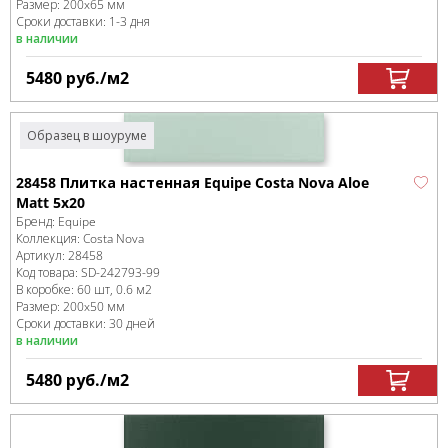
Размер:
200x65 мм
Сроки доставки: 1-3 дня
в наличии
5480
руб.
/м
2
Образец в шоуруме
28458 Плитка настенная Equipe Costa Nova Aloe
Matt 5x20
Бренд:
Equipe
Коллекция:
Costa Nova
Артикул:
28458
Код товара:
SD-242793
-99
В коробке
:
60 шт, 0.6 м
2
Размер:
200x50 мм
Сроки доставки: 30 дней
в наличии
5480
руб.
/м
2