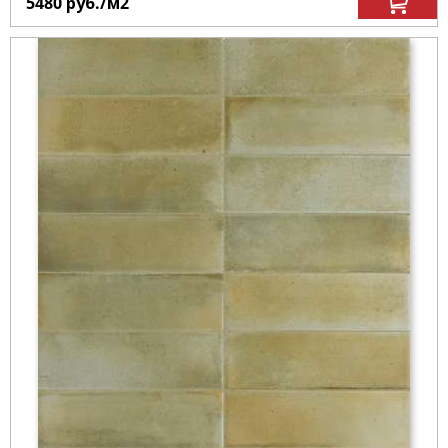
5480
руб.
/м
2