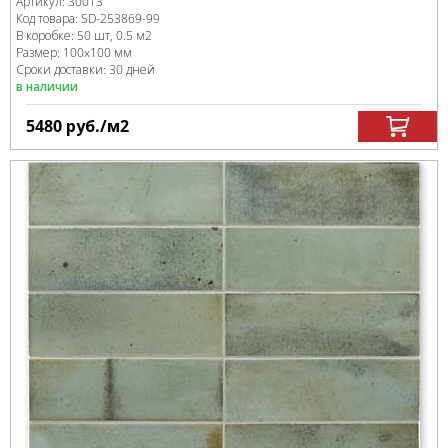
Артикул:
30013
Код товара:
SD-253869
-99
В коробке
:
50 шт, 0.5 м
2
Размер:
100x100 мм
Сроки доставки: 30 дней
в наличии
5480
руб.
/м
2