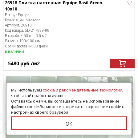
26918 Плитка настенная Equipe Basil Green
10x10
Бренд:
Equipe
Коллекция:
Manacor
Артикул:
26918
Код товара:
SD-217999
-99
В коробке
:
60 шт, 0.6 м
2
Размер:
100x100 мм
Сроки доставки: 30 дней
в наличии
5480
руб.
/м
2
Мы используем
cookie
и
рекомендательные технологии
,
чтобы сайт работал лучше.
Оставаясь с нами, вы соглашаетесь на использование
файлов cookie.Вы можете запретить сохранение cookie в
настройках своего браузера
ОК