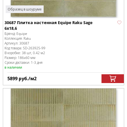
Образец в шоуруме
30687 Плитка настенная Equipe Raku Sage
6x18,6
Бренд:
Equipe
Коллекция:
Raku
Артикул:
30687
Код товара:
SD-263925
-99
В коробке
:
38 шт, 0.42 м
2
Размер:
186x60 мм
Сроки доставки: 1-3 дня
в наличии
5899
руб.
/м
2