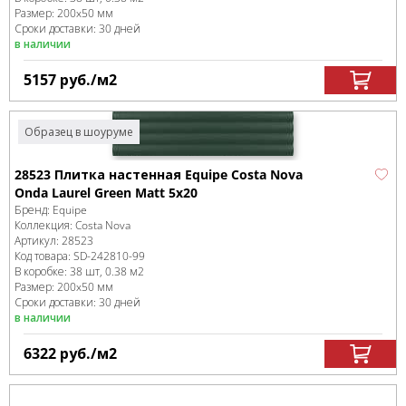
Размер:
200x50 мм
Сроки доставки: 30 дней
в наличии
5157
руб.
/м
2
Образец в шоуруме
28523 Плитка настенная Equipe Costa Nova
Onda Laurel Green Matt 5x20
Бренд:
Equipe
Коллекция:
Costa Nova
Артикул:
28523
Код товара:
SD-242810
-99
В коробке
:
38 шт, 0.38 м
2
Размер:
200x50 мм
Сроки доставки: 30 дней
в наличии
6322
руб.
/м
2