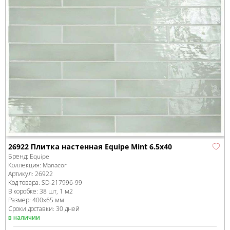
26922 Плитка настенная Equipe Mint 6.5x40
Бренд:
Equipe
Коллекция:
Manacor
Артикул:
26922
Код товара:
SD-217996
-99
В коробке
:
38 шт, 1 м
2
Размер:
400x65 мм
Сроки доставки: 30 дней
в наличии