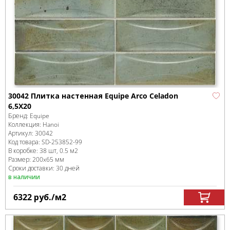
30042 Плитка настенная Equipe Arco Celadon
6,5X20
Бренд:
Equipe
Коллекция:
Hanoi
Артикул:
30042
Код товара:
SD-253852
-99
В коробке
:
38 шт, 0.5 м
2
Размер:
200x65 мм
Сроки доставки: 30 дней
в наличии
6322
руб.
/м
2