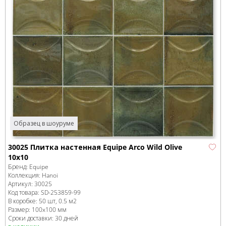
Образец в шоуруме
30025 Плитка настенная Equipe Arco Wild Olive
10х10
Бренд:
Equipe
Коллекция:
Hanoi
Артикул:
30025
Код товара:
SD-253859
-99
В коробке
:
50 шт, 0.5 м
2
Размер:
100x100 мм
Сроки доставки: 30 дней