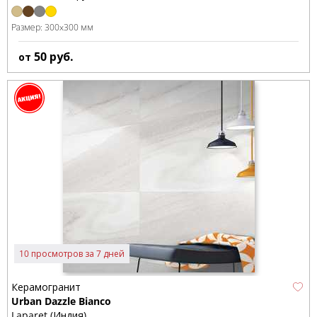
Размер:
300x300 мм
50
руб.
от
10 просмотров за 7 дней
Керамогранит
Urban Dazzle Bianco
Laparet (Индия)