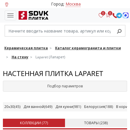
Город:
Москва
0
0
Керамическая плитка
Каталог керамогранита и плитки
На стену
Laparet (Лапарет)
НАСТЕННАЯ ПЛИТКА LAPARET
Подбор параметров
20x30
(45)
Для ванной
(649)
Для кухни
(981)
Белоруссия
(188)
В кори
КОЛЛЕКЦИИ (
77
)
ТОВАРЫ (
238
)