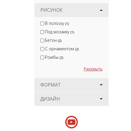
РИСУНОК
В полоску
(1)
Под мозаику
(1)
Бетон
(2)
С орнаментом
(2)
Ромбы
(2)
Раскрыть
ФОРМАТ
ДИЗАЙН