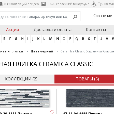
Тур по ма
639 коллекций с видео
1620 коллекций в шоуруме
Сравнение
Акции
Доставка и оплата
Контакты
E
F
G
H
I
J
K
L
M
N
O
P
Q
R
S
T
U
V
нита и плитки
Цвет черный
Ceramica Classic (Керамика Классик
НАЯ ПЛИТКА CERAMICA CLASSIC
КОЛЛЕКЦИИ (
2
)
ТОВАРЫ (
6
)
10-20-1188 Плитка
17-11-04-1188 Плитка