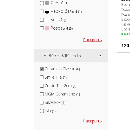
Серый
(1)
Брен
Колл
Черно-белый
(1)
Код т
Белый
В ко
(1)
Разм
Розовый
(3)
Сроки
в на
Раскрыть
12
ПРОИЗВОДИТЕЛЬ
Ceramica Classic
(6)
Smile Tile
(1)
Zerde Tile 2cm
(1)
MGM Ceramiche
(1)
SilverFox
(1)
Isla
(1)
Nadis
(1)
Раскрыть
Arcadia Ceramica
(10)