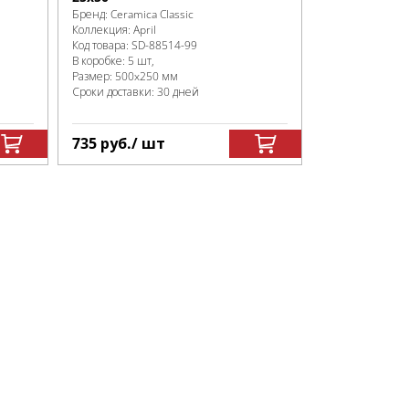
Бренд:
Ceramica Classic
Коллекция:
April
Код товара:
SD-88514
-99
В коробке
:
5 шт,
Размер:
500x250 мм
Сроки доставки: 30 дней
735
руб.
/ шт