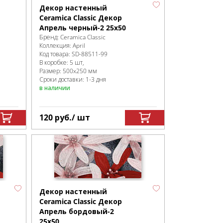
Декор настенный
Ceramica Classic Декор
Апрель черный-2 25х50
Бренд:
Ceramica Classic
Коллекция:
April
Код товара:
SD-88511
-99
В коробке
:
5 шт,
Размер:
500x250 мм
Сроки доставки: 1-3 дня
в наличии
120
руб.
/ шт
Декор настенный
Ceramica Classic Декор
Апрель бордовый-2
25х50