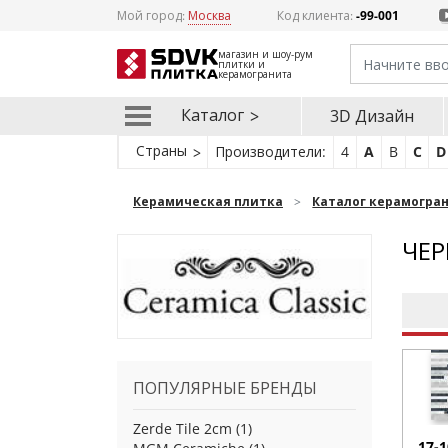
Мой город:
Москва
Код клиента:
-99-001
магазин и шоу-рум
плитки и
керамогранита
Каталог
3D Дизайн
Страны
Производители:
4
A
B
C
D
Керамическая плитка
Каталог керамогра
ЧЕР
ПОПУЛЯРНЫЕ БРЕНДЫ
Zerde Tile 2cm
(1)
17-