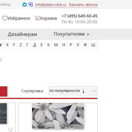
газину
info@plitka-sdvk.ru
Заказать звонок
+7 (495) 649-60-45
Избранное
Корзина
Пн-Вс 10:00-20:00
Покупателям
Дизайнерам
W
X
Y
Z
Г
Д
Е
К
М
Н
Р
У
Ф
Ш
)
по популярности
Cортировка: