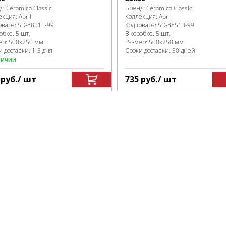
д:
Ceramica Classic
Бренд:
Ceramica Classic
екция:
April
Коллекция:
April
овара:
SD-88515
-99
Код товара:
SD-88513
-99
робке
:
5 шт,
В коробке
:
5 шт,
ер:
500x250 мм
Размер:
500x250 мм
 доставки: 1-3 дня
Сроки доставки: 30 дней
личии
0
руб.
/ шт
735
руб.
/ шт