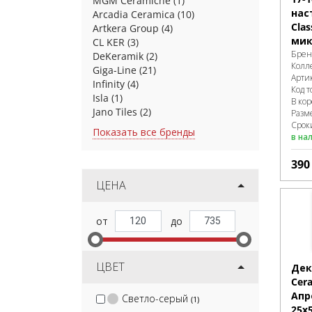
MGM Ceramiche
(1)
нас
Arcadia Ceramica
(10)
Clas
Artkera Group
(4)
мик
CL KER
(3)
Брен
DeKeramik
(2)
Колл
Giga-Line
(21)
Арти
Infinity
(4)
Код т
Isla
(1)
В ко
Jano Tiles
(2)
Разм
Сроки
Показать все бренды
в на
39
ЦЕНА
ЦВЕТ
Дек
Cer
Апр
Светло-серый
(1)
25х