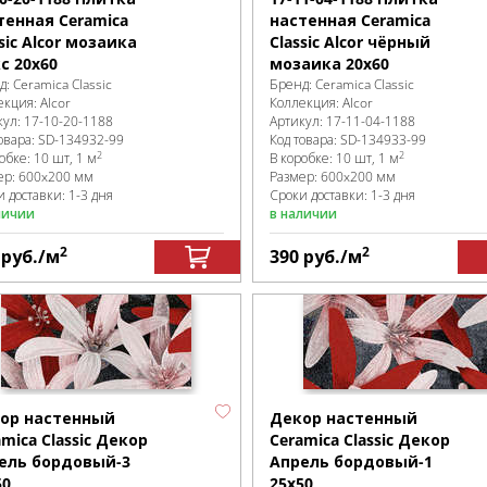
тенная Ceramica
настенная Ceramica
sic Alcor мозаика
Classic Alcor чёрный
с 20х60
мозаика 20х60
д:
Ceramica Classic
Бренд:
Ceramica Classic
екция:
Alcor
Коллекция:
Alcor
кул:
17-10-20-1188
Артикул:
17-11-04-1188
овара:
SD-134932
-99
Код товара:
SD-134933
-99
2
2
робке
:
10 шт, 1 м
В коробке
:
10 шт, 1 м
ер:
600x200 мм
Размер:
600x200 мм
 доставки: 1-3 дня
Сроки доставки: 1-3 дня
личии
в наличии
2
2
0
руб.
/м
390
руб.
/м
ор настенный
Декор настенный
amica Classic Декор
Ceramica Classic Декор
ель бордовый-3
Апрель бордовый-1
50
25х50