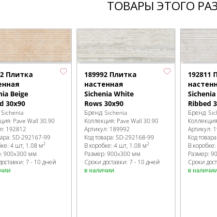
ТОВАРЫ ЭТОГО РА
192811 
12 Плитка
189992 Плитка
настен
енная
настенная
Sichenia
nia Beige
Sichenia White
Ribbed 
d 30x90
Rows 30x90
Бренд:
Sic
:
Sichenia
Бренд:
Sichenia
Коллекци
кция:
Pave Wall 30.90
Коллекция:
Pave Wall 30.90
Артикул:
1
л:
192812
Артикул:
189992
Код товара
вара:
SD-292167
-99
Код товара:
SD-292168
-99
2
2
В коробке
бке
:
4 шт, 1.08 м
В коробке
:
4 шт, 1.08 м
Размер:
9
р:
900x300 мм
Размер:
900x300 мм
Сроки дост
доставки: 7 - 10 дней
Сроки доставки: 7 - 10 дней
в наличи
ичии
в наличии