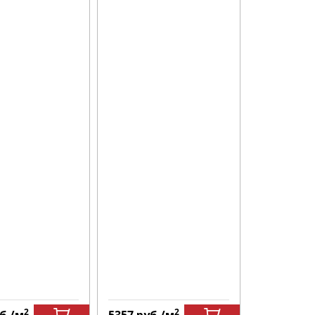
2
2
б.
/м
5357
руб.
/м
5357
руб.