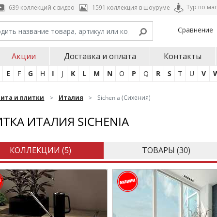
Тур по ма
639 коллекций с видео
1591 коллекция в шоуруме
Сравнение
Акции
Доставка и оплата
Контакты
E
F
G
H
I
J
K
L
M
N
O
P
Q
R
S
T
U
V
нита и плитки
Италия
Sichenia (Сихения)
ТКА ИТАЛИЯ SICHENIA
КОЛЛЕКЦИИ (
5
)
ТОВАРЫ (
30
)