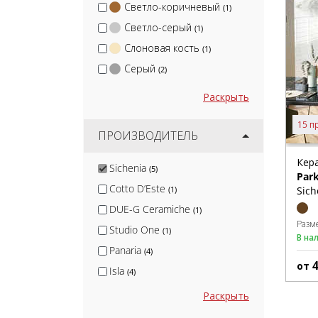
Светло-коричневый
(1)
Светло-серый
(1)
Слоновая кость
(1)
Серый
(2)
Раскрыть
15 п
ПРОИЗВОДИТЕЛЬ
Кер
Sichenia
(5)
Park
Cotto D’Este
Sich
(1)
DUE-G Ceramiche
(1)
Разм
Studio One
(1)
В на
Panaria
(4)
от
Isla
(4)
MGM Ceramiche
(5)
Раскрыть
Infinity
(5)