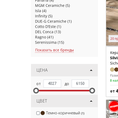
Panaria
(4)
MGM Ceramiche
(5)
Isla
(4)
Infinity
(5)
DUE-G Ceramiche
(1)
Cotto D’Este
(1)
DEL Conca
(13)
Ragno
(41)
20 п
Serenissima
(15)
Показать все бренды
Кер
Silvi
Sich
ЦЕНА
Разм
В на
от
ЦВЕТ
Темно-коричневый
(1)