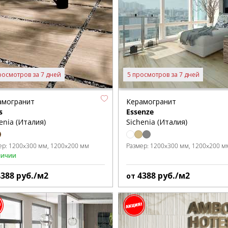
росмотров за 7 дней
5 просмотров за 7 дней
амогранит
Керамогранит
s
Essenze
enia (Италия)
Sichenia (Италия)
ер:
1200x300 мм
1200x200 мм
Размер:
1200x300 мм
1200x200 м
личии
4388
руб./м2
4388
руб./м2
от