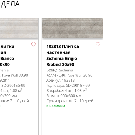
ЗДЕЛА
Плитка
192813 Плитка
192815 Пл
ная
настенная
настенная
 Bianco
Sichenia Grigio
Sichenia Or
30x90
Ribbed 30x90
Ribbed 30x
henia
Бренд:
Sichenia
Бренд:
Sichen
я:
Pave Wall 30.90
Коллекция:
Pave Wall 30.90
Коллекция:
Pa
92811
Артикул:
192813
Артикул:
1928
:
SD-290156
-99
Код товара:
SD-290157
-99
Код товара:
SD
2
2
:
4 шт, 1.08 м
В коробке
:
4 шт, 1.08 м
В коробке
:
4 ш
00x300 мм
Размер:
900x300 мм
Размер:
900x
авки: 7 - 10 дней
Сроки доставки: 7 - 10 дней
Сроки доставк
и
в наличии
в наличии