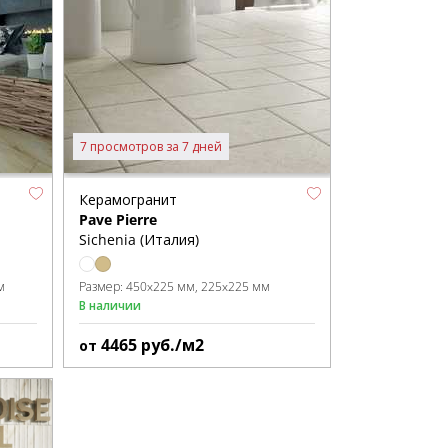
7 просмотров за 7 дней
Керамогранит
Pave Pierre
Sichenia (Италия)
м
Размер:
450x225 мм
225x225 мм
В наличии
4465
руб./м2
от