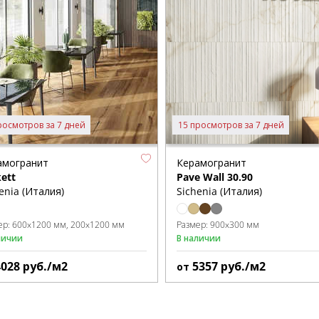
росмотров за 7 дней
15 просмотров за 7 дней
амогранит
Керамогранит
ett
Pave Wall 30.90
enia (Италия)
Sichenia (Италия)
ер:
600x1200 мм
200x1200 мм
Размер:
900x300 мм
личии
В наличии
4028
руб./м2
5357
руб./м2
от