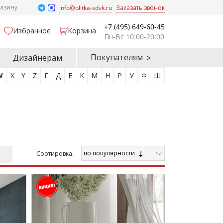
газину
info@plitka-sdvk.ru
Заказать звонок
+7 (495) 649-60-45
Избранное
Корзина
Пн-Вс 10:00-20:00
Покупателям
Дизайнерам
W
X
Y
Z
Г
Д
Е
К
М
Н
Р
У
Ф
Ш
по популярности
Cортировка: