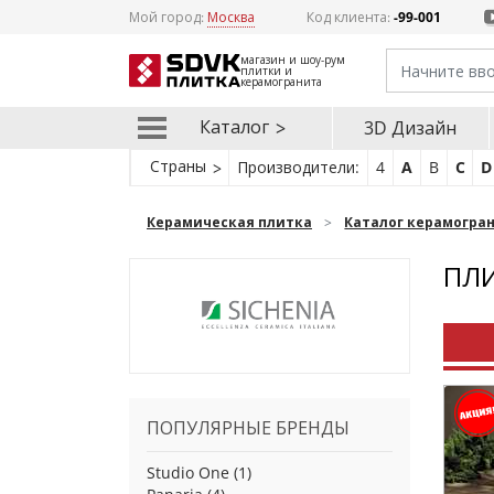
Мой город:
Москва
Код клиента:
-99-001
магазин и шоу-рум
плитки и
керамогранита
Каталог
3D Дизайн
Страны
Производители:
4
A
B
C
D
Керамическая плитка
Каталог керамогра
ПЛИ
ПОПУЛЯРНЫЕ БРЕНДЫ
Studio One
(1)