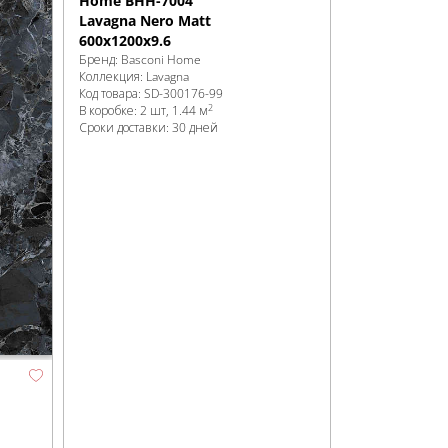
Home BHH-7004
Lavagna Nero Matt
600x1200x9.6
Бренд:
Basconi Home
Коллекция:
Lavagna
Код товара:
SD-300176
-99
2
В коробке
:
2 шт, 1.44 м
Сроки доставки: 30 дней