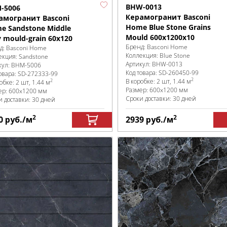
BHW-0013
-5006
Керамогранит Basconi
амогранит Basconi
Home Blue Stone Grains
e Sandstone Middle
Mould 600x1200x10
y mould-grain 60x120
Бренд:
Basconi Home
д:
Basconi Home
Коллекция:
Blue Stone
екция:
Sandstone
Артикул:
BHW-0013
кул:
BHM-5006
Код товара:
SD-260450
-99
овара:
SD-272333
-99
2
В коробке
:
2 шт, 1.44 м
2
робке
:
2 шт, 1.44 м
Размер:
600x1200 мм
ер:
600x1200 мм
Сроки доставки: 30 дней
и доставки: 30 дней
2
2
0
руб.
/м
2939
руб.
/м