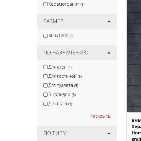
Керамогранит
(8)
РАЗМЕР
600x1200
(5)
ПО НАЗНАЧЕНИЮ
Для стен
(4)
Для гостиной
(5)
Для туалета
(5)
В коридор
(5)
Для пола
(5)
Раскрыть
BHB
Кер
ПО ТИПУ
Hom
grai