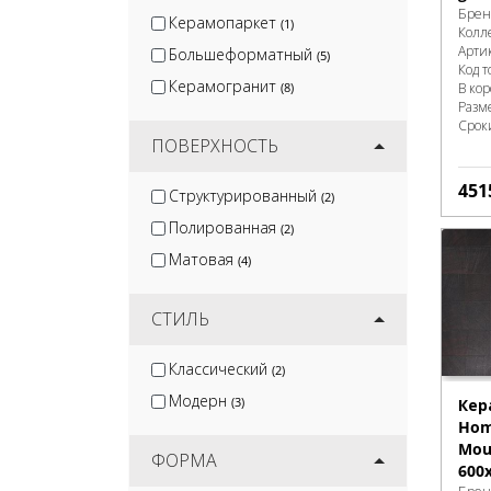
Брен
Керамопаркет
(1)
Колл
Арти
Большеформатный
(5)
Код т
Керамогранит
(8)
В ко
Разм
Срок
ПОВЕРХНОСТЬ
451
Структурированный
(2)
Полированная
(2)
Матовая
(4)
СТИЛЬ
Классический
(2)
Модерн
(3)
Кер
Hom
Moul
ФОРМА
600