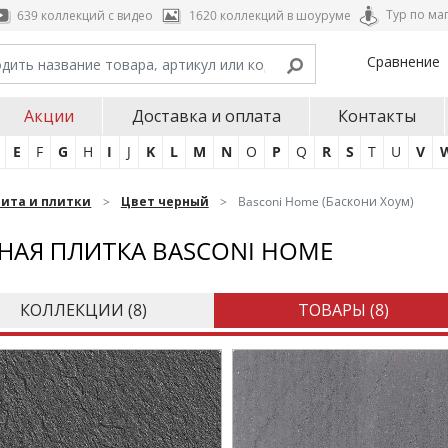
Тур по ма
639 коллекций с видео
1620 коллекций в шоуруме
Сравнение
Акции
Доставка и оплата
Контакты
E
F
G
H
I
J
K
L
M
N
O
P
Q
R
S
T
U
V
нита и плитки
Цвет черный
Basconi Home (Баскони Хоум)
НАЯ ПЛИТКА BASCONI HOME
КОЛЛЕКЦИИ (
8
)
ТОВАРЫ (
8
)