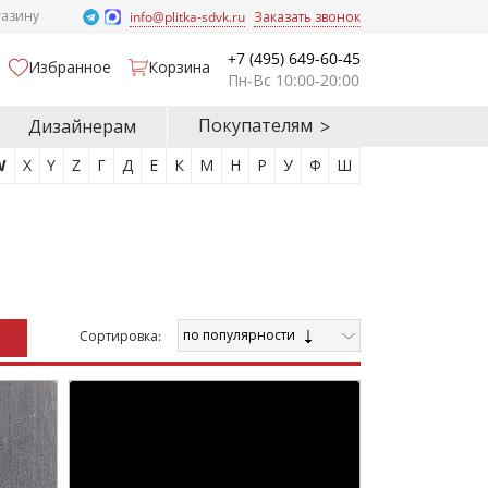
газину
info@plitka-sdvk.ru
Заказать звонок
+7 (495) 649-60-45
Избранное
Корзина
Пн-Вс 10:00-20:00
Покупателям
Дизайнерам
W
X
Y
Z
Г
Д
Е
К
М
Н
Р
У
Ф
Ш
по популярности
Cортировка: