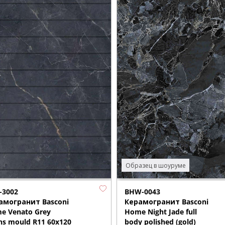
Образец в шоуруме
-3002
BHW-0043
амогранит Basconi
Керамогранит Basconi
e Venato Grey
Home Night Jade full
ns mould R11 60x120
body polished (gold)