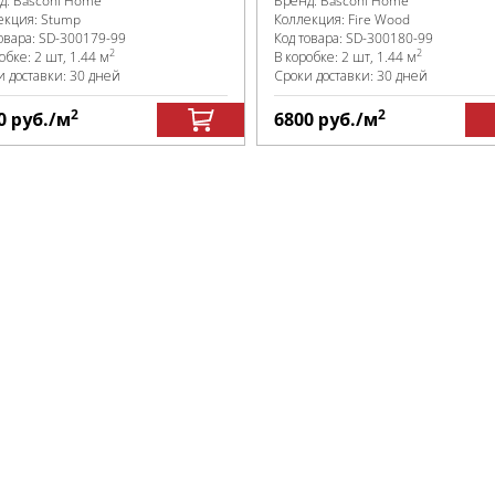
д:
Basconi Home
Бренд:
Basconi Home
екция:
Stump
Коллекция:
Fire Wood
овара:
SD-300179
-99
Код товара:
SD-300180
-99
2
2
робке
:
2 шт, 1.44 м
В коробке
:
2 шт, 1.44 м
и доставки: 30 дней
Сроки доставки: 30 дней
2
2
0
руб.
/м
6800
руб.
/м