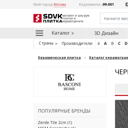
Мой город:
Москва
Код клиента:
-99-001
магазин и шоу-рум
плитки и
керамогранита
Каталог
3D Дизайн
Страны
Производители:
4
A
B
C
D
Керамическая плитка
Каталог керамогра
ЧЕР
ПОПУЛЯРНЫЕ БРЕНДЫ
Zerde Tile 2cm
(1)