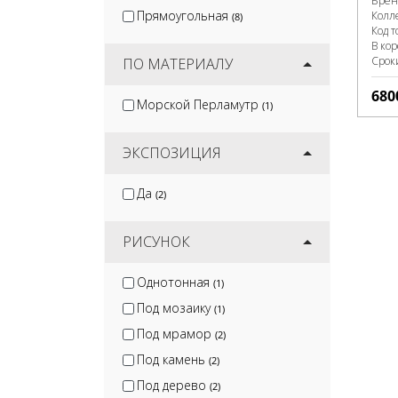
Брен
Прямоугольная
Колл
(8)
Код т
В ко
Срок
ПО МАТЕРИАЛУ
680
Морской Перламутр
(1)
ЭКСПОЗИЦИЯ
Да
(2)
РИСУНОК
Однотонная
(1)
Под мозаику
(1)
Под мрамор
(2)
Под камень
(2)
Под дерево
(2)