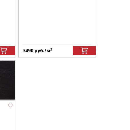
2
3490
руб.
/м