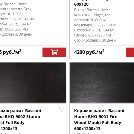
д:
Basconi Home
60x120
екция:
Venato Grey
Бренд:
Basconi Home
кул:
BHB-3002
Коллекция:
Night Jade
овара:
SD-270841
-99
Артикул:
BHW-0043
2
робке
:
2 шт, 1.44 м
Код товара:
SD-272330
-99
ер:
600x1200 мм
2
В коробке
:
2 шт, 1.44 м
и доставки: 30 дней
Размер:
600x1200 мм
Сроки доставки: 30 дней
2
2
5
руб.
/м
4200
руб.
/м
амогранит Basconi
Керамогранит Basconi
e BHO-9002 Stump
Home BHO-9001 Fire
d Full Body
Wood Mould Full Body
x1200x13
600x1200x13