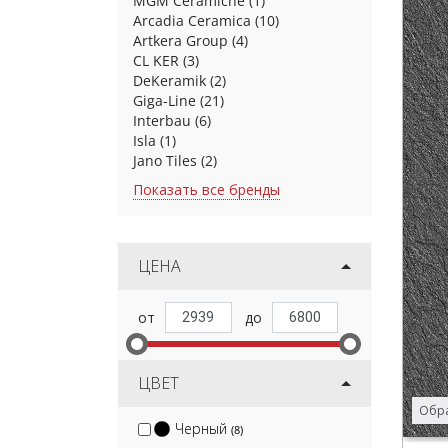
MGM Ceramiche
(1)
Arcadia Ceramica
(10)
Artkera Group
(4)
CL KER
(3)
DeKeramik
(2)
Giga-Line
(21)
Interbau
(6)
Isla
(1)
Jano Tiles
(2)
Показать все бренды
ЦЕНА
ЦВЕТ
Обра
Черный
(8)