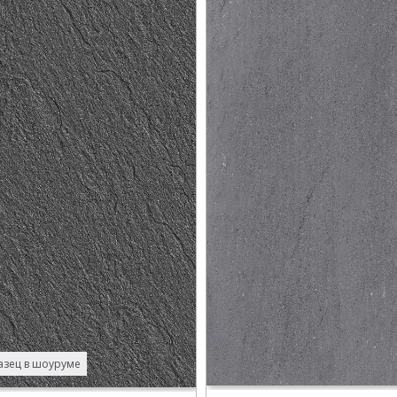
зец в шоуруме