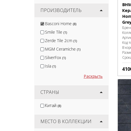
BHM
ПРОИЗВОДИТЕЛЬ
Кер
Hom
Gre
Basconi Home
(8)
Брен
Smile Tile
Колл
(1)
Арти
Zerde Tile 2cm
(1)
Код т
В ко
MGM Ceramiche
(1)
Разм
SilverFox
Срок
(1)
Isla
(1)
410
Nadis
(1)
Раскрыть
Arcadia Ceramica
(10)
Protiles
СТРАНЫ
(12)
Terramatic
(16)
Китай
(8)
Kirovit
(2)
DeKeramik
(2)
МЕСТО В КОЛЛЕКЦИИ