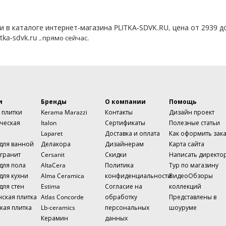
 в каталоге интернет-магазина PLITKA-SDVK.RU, цена от 2939 д
tka-sdvk.ru
, прямо сейчас.
и
Бренды
О компании
Помощь
 плитки
Kerama Marazzi
Контакты
Дизайн проект
ческая
Italon
Сертификаты
Полезные статьи
Laparet
Доставка и оплата
Как оформить зак
 для ванной
Делакора
Дизайнерам
Карта сайта
гранит
Cersanit
Скидки
Написать директо
для пола
AltaCera
Политика
Тур по магазину
для кухни
Alma Ceramica
конфиденциальности
ВидеоОбзоры
для стен
Estima
Согласие на
коллекций
нская плитка
Atlas Concorde
обработку
Представлены в
кая плитка
Lb-ceramics
персональных
шоуруме
Керамин
данных