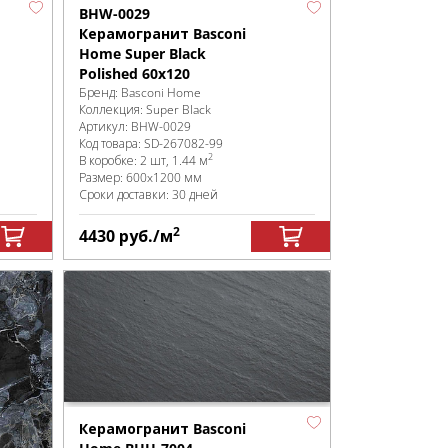
BHW-0029
Керамогранит Basconi
Home Super Black
Polished 60x120
Бренд:
Basconi Home
Коллекция:
Super Black
Артикул:
BHW-0029
Код товара:
SD-267082
-99
2
В коробке
:
2 шт, 1.44 м
Размер:
600x1200 мм
Сроки доставки: 30 дней
2
4430
руб.
/м
Керамогранит Basconi