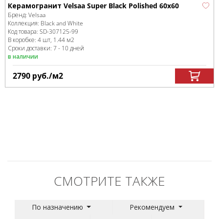
Керамогранит Velsaa Super Black Polished 60x60
Бренд:
Velsaa
Коллекция:
Black and White
Код товара:
SD-307125
-99
В коробке
:
4 шт, 1.44 м
2
Сроки доставки: 7 - 10 дней
в наличии
2790
руб.
/м
2
СМОТРИТЕ ТАКЖЕ
По назначению
Рекомендуем