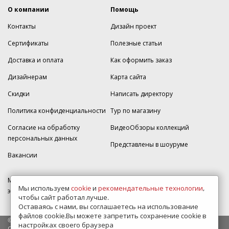
О компании
Помощь
Контакты
Дизайн проект
Сертификаты
Полезные статьи
Доставка и оплата
Как оформить заказ
Дизайнерам
Карта сайта
Скидки
Написать директору
Политика конфиденциальности
Тур по магазину
Согласие на обработку
ВидеоОбзоры коллекций
персональных данных
Представлены в шоуруме
Вакансии
МКАД 2км внешняя сторона, д. 2, ТРЦ "Шоколад" (РИО) Реутов, -1
Мы используем
cookie
и
рекомендательные технологии
,
этаж, магазин Плитка-SDVK.
чтобы сайт работал лучше.
Оставаясь с нами, вы соглашаетесь на использование
файлов cookie.Вы можете запретить сохранение cookie в
© 2009—2026 г. Все права защищены
настройках своего браузера
Обращаем Ваше внимание на то, что данный интернет-сайт носит