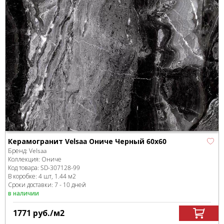
Керамогранит Velsaa Ониче Черный 60x60
Бренд:
Velsaa
Коллекция:
Ониче
Код товара:
SD-307128
-99
В коробке
:
4 шт, 1.44 м
2
Сроки доставки: 7 - 10 дней
в наличии
1771
руб.
/м
2