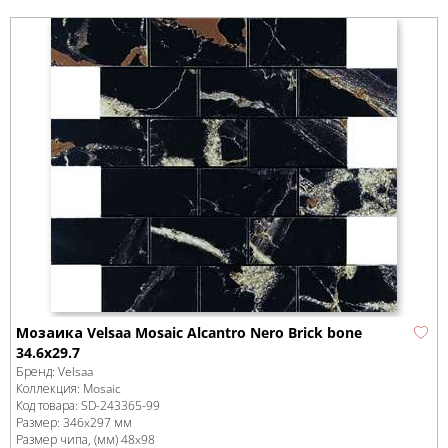
Мозаика Velsaa Mosaic Alcantro Nero Brick bone
34.6x29.7
Бренд:
Velsaa
Коллекция:
Mosaic
Код товара:
SD-243365
-99
Размер:
346x297 мм
Размер чипа, (мм)
48x98