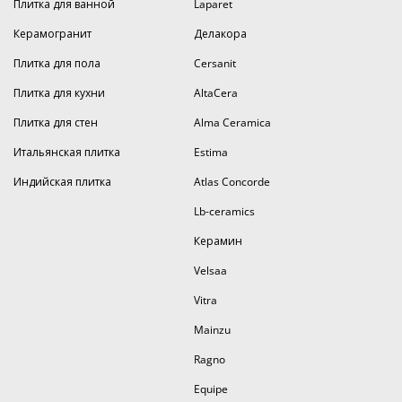
Плитка для ванной
Laparet
Керамогранит
Делакора
Плитка для пола
Cersanit
Плитка для кухни
AltaCera
Плитка для стен
Alma Ceramica
Итальянская плитка
Estima
Индийская плитка
Atlas Concorde
Lb-ceramics
Керамин
Velsaa
Vitra
Mainzu
Ragno
Equipe