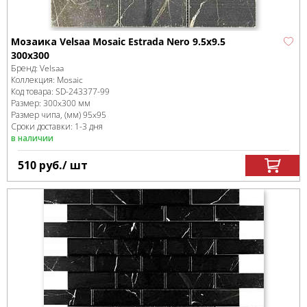
Мозаика Velsaa Mosaic Estrada Nero 9.5х9.5
300x300
Бренд:
Velsaa
Коллекция:
Mosaic
Код товара:
SD-243377
-99
Размер:
300x300 мм
Размер чипа, (мм)
95x95
Сроки доставки: 1-3 дня
в наличии
510
руб.
/ шт