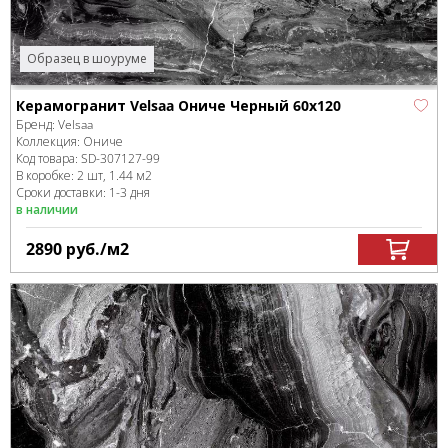
Образец в шоуруме
Керамогранит Velsaa Ониче Черный 60x120
Бренд:
Velsaa
Коллекция:
Ониче
Код товара:
SD-307127
-99
В коробке
:
2 шт, 1.44 м
2
Сроки доставки: 1-3 дня
в наличии
2890
руб.
/м
2