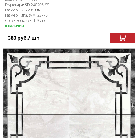
Код товара:
SD-240208
-99
Размер:
321x299 мм
Размер чипа, (мм)
23x70
Сроки доставки: 1-3 дня
в наличии
380
руб.
/ шт