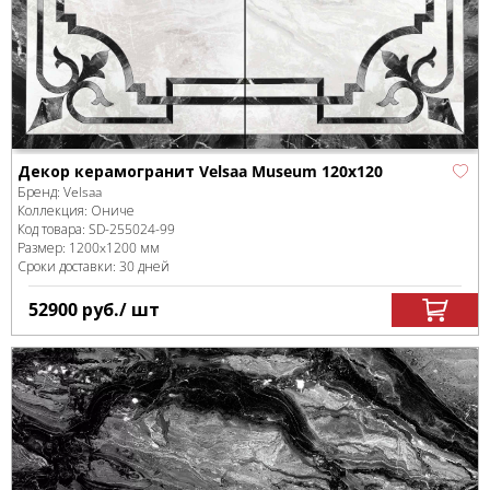
Декор керамогранит Velsaa Museum 120x120
Бренд:
Velsaa
Коллекция:
Ониче
Код товара:
SD-255024
-99
Размер:
1200x1200 мм
Сроки доставки: 30 дней
52900
руб.
/ шт