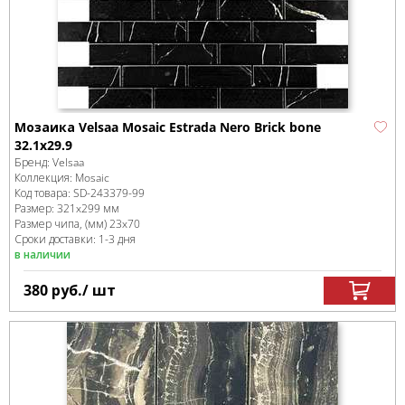
Мозаика Velsaa Mosaic Estrada Nero Brick bone
32.1x29.9
Бренд:
Velsaa
Коллекция:
Mosaic
Код товара:
SD-243379
-99
Размер:
321x299 мм
Размер чипа, (мм)
23x70
Сроки доставки: 1-3 дня
в наличии
380
руб.
/ шт