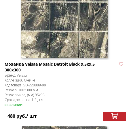
Мозаика Velsaa Mosaic Detroit Black 9.5х9.5
300x300
Бренд:
Velsaa
Коллекция:
Ониче
Код товара:
SD-228889
-99
Размер:
300x300 мм
Размер чипа, (мм)
95x95
Сроки доставки: 1-3 дня
в наличии
480
руб.
/ шт