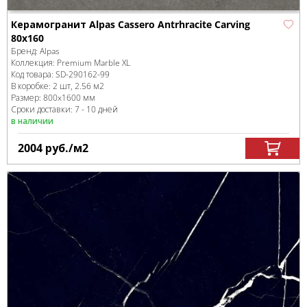
Керамогранит Alpas Cassero Antrhracite Carving
80x160
Бренд:
Alpas
Коллекция:
Premium Marble XL
Код товара:
SD-290162
-99
В коробке
:
2 шт, 2.56 м
2
Размер:
800x1600 мм
Сроки доставки: 7 - 10 дней
в наличии
2004
руб.
/м
2