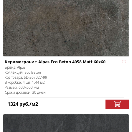
Керамогранит Alpas Eco Beton 4058 Matt 60x60
Бренд:
Alpas
Коллекция:
Eco Beton
Код товара:
SD-267027
-99
В коробке
:
4 шт, 1.44 м
2
Размер:
600x600 мм
Сроки доставки: 30 дней
1324
руб.
/м
2