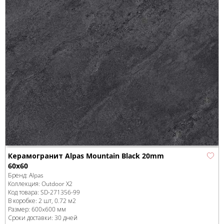
Керамогранит Alpas Mountain Black 20mm
60x60
Бренд:
Alpas
Коллекция:
Outdoor X2
Код товара:
SD-271356
-99
В коробке
:
2 шт, 0.72 м
2
Размер:
600x600 мм
Сроки доставки: 30 дней