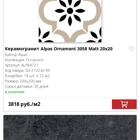
Керамогранит Alpas Ornament 3058 Matt 20х20
Бренд:
Alpas
Коллекция:
Ornament
Артикул:
ALP84721
Код товара:
SD-273236
-99
В коробке
:
18 шт, 0.72 м
2
Размер:
200x200 мм
Сроки доставки: 30 дней
в наличии
3818
руб.
/м
2