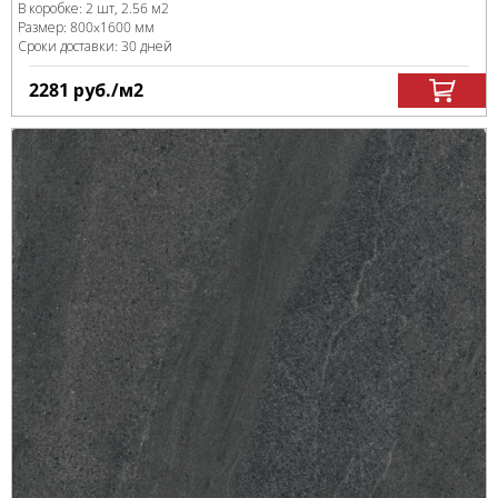
В коробке
:
2 шт, 2.56 м
2
Размер:
800x1600 мм
Сроки доставки: 30 дней
2281
руб.
/м
2