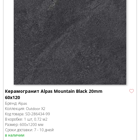
Керамогранит Alpas Mountain Black 20mm
60x120
Бренд:
Alpas
Коллекция:
Outdoor X2
Код товара:
SD-286434
-99
В коробке
:
1 шт, 0.72 м
2
Размер:
600x1200 мм
Сроки доставки: 7 - 10 дней
в наличии