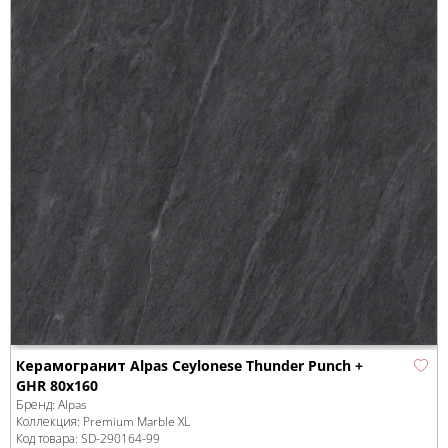
Керамогранит Alpas Ceylonese Thunder Punch +
GHR 80x160
Бренд:
Alpas
Коллекция:
Premium Marble XL
Код товара:
SD-290164
-99