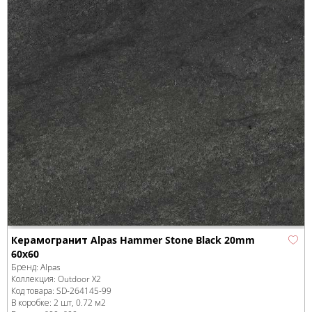
Керамогранит Alpas Hammer Stone Black 20mm
60x60
Бренд:
Alpas
Коллекция:
Outdoor X2
Код товара:
SD-264145
-99
В коробке
:
2 шт, 0.72 м
2