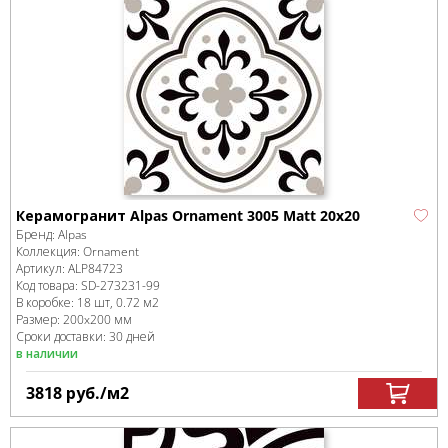
Керамогранит Alpas Ornament 3005 Matt 20х20
Бренд:
Alpas
Коллекция:
Ornament
Артикул:
ALP84723
Код товара:
SD-273231
-99
В коробке
:
18 шт, 0.72 м
2
Размер:
200x200 мм
Сроки доставки: 30 дней
в наличии
3818
руб.
/м
2