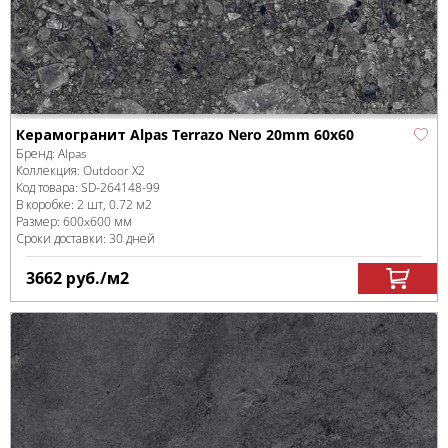
Керамогранит Alpas Terrazo Nero 20mm 60x60
Бренд:
Alpas
Коллекция:
Outdoor X2
Код товара:
SD-264148
-99
В коробке
:
2 шт, 0.72 м
2
Размер:
600x600 мм
Сроки доставки: 30 дней
3662
руб.
/м
2