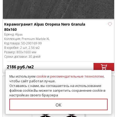
Керамогранит Alpas Oropesa Nero Granula
80x160
Бренд:
Alpas
Коллекция:
Premium Marble XL
Код товара:
SD-290169
-99
В коробке
:
2 шт, 2.56 м
2
Размер:
800x1600 мм
Сроки доставки: 30 дней
2186
руб.
/м
2
Мы используем
cookie
и
рекомендательные технологии
,
чтобы сайт работал лучше.
Оставаясь с нами, вы соглашаетесь на использование
файлов cookie.Вы можете запретить сохранение cookie в
настройках своего браузера
ОК