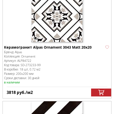
Керамогранит Alpas Ornament 3043 Matt 20х20
Бренд:
Alpas
Коллекция:
Ornament
Артикул:
ALP84722
Код товара:
SD-273233
-99
В коробке
:
18 шт, 0.72 м
2
Размер:
200x200 мм
Сроки доставки: 30 дней
в наличии
3818
руб.
/м
2