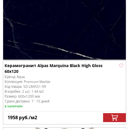
Керамогранит Alpas Marquina Black High Gloss
60х120
Бренд:
Alpas
Коллекция:
Premium Marble
Код товара:
SD-284551
-99
В коробке
:
2 шт, 1.44 м
2
Размер:
600x1200 мм
Сроки доставки: 7 - 10 дней
в наличии
1958
руб.
/м
2