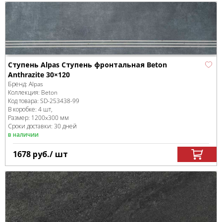
Ступень Alpas Ступень фронтальная Beton
Anthrazite 30×120
Бренд:
Alpas
Коллекция:
Beton
Код товара:
SD-253438
-99
В коробке
:
4 шт,
Размер:
1200x300 мм
Сроки доставки: 30 дней
в наличии
1678
руб.
/ шт