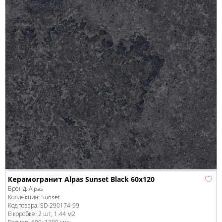
Керамогранит Alpas Sunset Black 60x120
Бренд:
Alpas
Коллекция:
Sunset
Код товара:
SD-290174
-99
В коробке
:
2 шт, 1.44 м
2