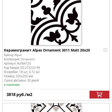
Керамогранит Alpas Ornament 3011 Matt 20х20
Бренд:
Alpas
Коллекция:
Ornament
Артикул:
ALP84720
Код товара:
SD-273232
-99
В коробке
:
18 шт, 0.72 м
2
Размер:
200x200 мм
Сроки доставки: 30 дней
в наличии
3818
руб.
/м
2