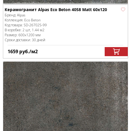
Керамогранит Alpas Eco Beton 4058 Matt 60x120
Бренд:
Alpas
Коллекция:
Eco Beton
Код товара:
SD-267025
-99
В коробке
:
2 шт, 1.44 м
2
Размер:
600x1200 мм
Сроки доставки: 30 дней
1659
руб.
/м
2