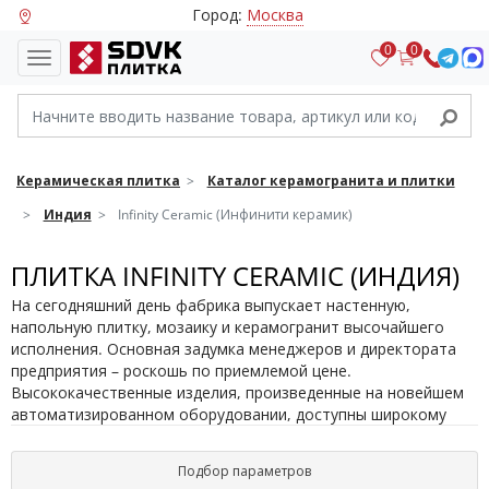
Город:
Москва
0
0
Керамическая плитка
Каталог керамогранита и плитки
Индия
Infinity Ceramic (Инфинити керамик)
ПЛИТКА INFINITY CERAMIC (ИНДИЯ)
На сегодняшний день фабрика выпускает настенную,
напольную плитку, мозаику и керамогранит высочайшего
исполнения. Основная задумка менеджеров и директората
предприятия – роскошь по приемлемой цене.
Высококачественные изделия, произведенные на новейшем
автоматизированном оборудовании, доступны широкому
кругу потребителей. Дизайнеры «Инфинити керамик»
регулярно разрабатывают новые оригинальные рисунки и
Подбор параметров
узоры, работают над созданием текстур и орнаментов,