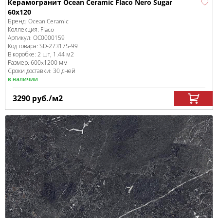
Керамогранит Ocean Ceramic Flaco Nero Sugar
60x120
Бренд:
Ocean Ceramic
Коллекция:
Flaco
Артикул:
OC0000159
Код товара:
SD-273175
-99
В коробке
:
2 шт, 1.44 м
2
Размер:
600x1200 мм
Сроки доставки: 30 дней
в наличии
3290
руб.
/м
2