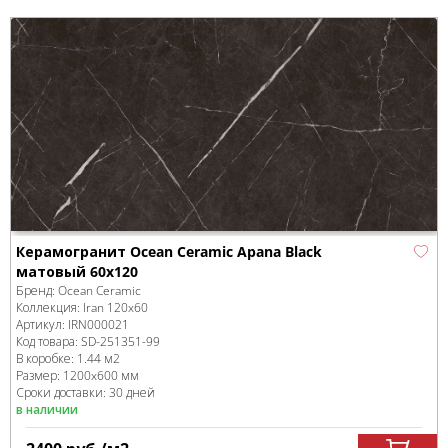
Керамогранит Ocean Ceramic Apana Black
матовый 60х120
Бренд:
Ocean Ceramic
Коллекция:
Iran 120x60
Артикул:
IRN000021
Код товара:
SD-251351
-99
В коробке
:
1.44 м
2
Размер:
1200x600 мм
Сроки доставки: 30 дней
в наличии