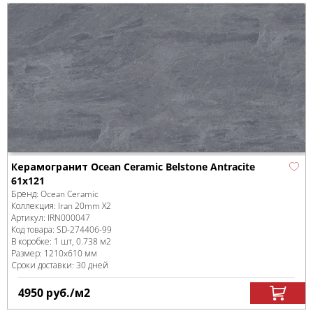
Керамогранит Ocean Ceramic Belstone Antracite
61х121
Бренд:
Ocean Ceramic
Коллекция:
Iran 20mm X2
Артикул:
IRN000047
Код товара:
SD-274406
-99
В коробке
:
1 шт, 0.738 м
2
Размер:
1210x610 мм
Сроки доставки: 30 дней
4950
руб.
/м
2