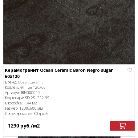
Керамогранит Ocean Ceramic Baron Negro sugar
60x120
Бренд:
Ocean Ceramic
Коллекция:
Iran 120x60
Артикул:
IRN000020
Код товара:
SD-251352
-99
В коробке
:
1.44 м
2
Размер:
1200x600 мм
Сроки доставки: 30 дней
1290
руб.
/м
2