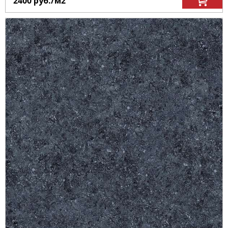
2400
руб.
/м
2