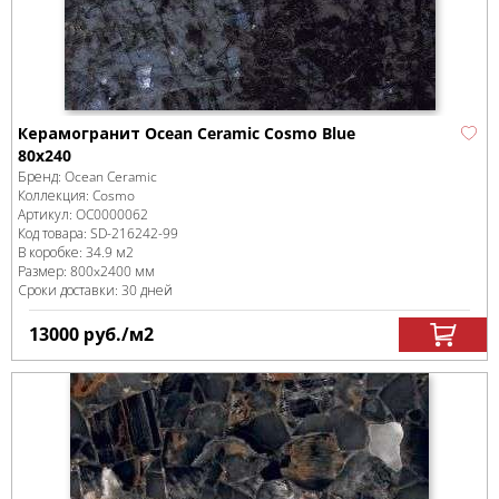
Керамогранит Ocean Ceramic Cosmo Blue
80x240
Бренд:
Ocean Ceramic
Коллекция:
Cosmo
Артикул:
OC0000062
Код товара:
SD-216242
-99
В коробке
:
34.9 м
2
Размер:
800x2400 мм
Сроки доставки: 30 дней
13000
руб.
/м
2