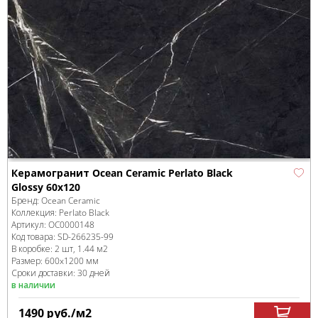
Керамогранит Ocean Ceramic Perlato Black
Glossy 60x120
Бренд:
Ocean Ceramic
Коллекция:
Perlato Black
Артикул:
OC0000148
Код товара:
SD-266235
-99
В коробке
:
2 шт, 1.44 м
2
Размер:
600x1200 мм
Сроки доставки: 30 дней
в наличии
1490
руб.
/м
2