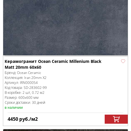
Керамогранит Ocean Ceramic Millenium Black
Matt 20mm 60х60
Бренд:
Ocean Ceramic
Коллекция:
Iran 20mm X2
Артикул:
IRN000054
Код товара:
SD-283602
-99
В коробке
:
2 шт, 0.72 м
2
Размер:
600x600 мм
Сроки доставки: 30 дней
в наличии
4450
руб.
/м
2