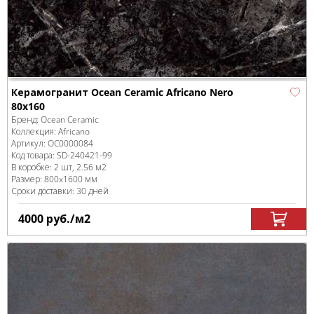
Керамогранит Ocean Ceramic Africano Nero
80х160
Бренд:
Ocean Ceramic
Коллекция:
Africano
Артикул:
OC0000084
Код товара:
SD-240421
-99
В коробке
:
2 шт, 2.56 м
2
Размер:
800x1600 мм
Сроки доставки: 30 дней
4000
руб.
/м
2