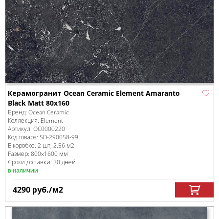
Керамогранит Ocean Ceramic Element Amaranto
Black Matt 80х160
Бренд:
Ocean Ceramic
Коллекция:
Element
Артикул:
OC0000220
Код товара:
SD-290058
-99
В коробке
:
2 шт, 2.56 м
2
Размер:
800x1600 мм
Сроки доставки: 30 дней
в наличии
4290
руб.
/м
2