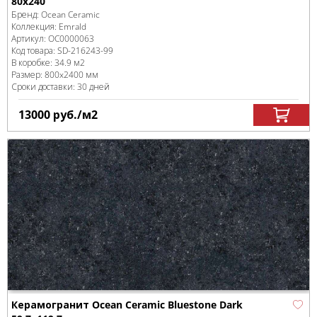
80x240
Бренд:
Ocean Ceramic
Коллекция:
Emrald
Артикул:
OC0000063
Код товара:
SD-216243
-99
В коробке
:
34.9 м
2
Размер:
800x2400 мм
Сроки доставки: 30 дней
13000
руб.
/м
2
Керамогранит Ocean Ceramic Bluestone Dark