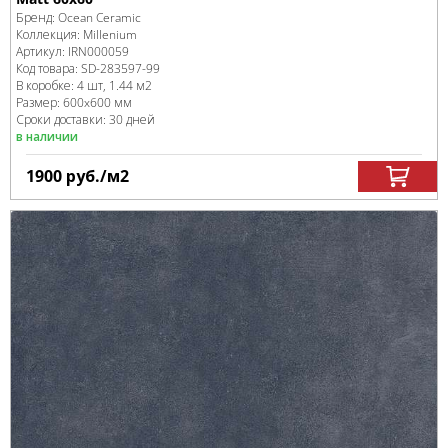
Бренд:
Ocean Ceramic
Коллекция:
Millenium
Артикул:
IRN000059
Код товара:
SD-283597
-99
В коробке
:
4 шт, 1.44 м
2
Размер:
600x600 мм
Сроки доставки: 30 дней
в наличии
1900
руб.
/м
2