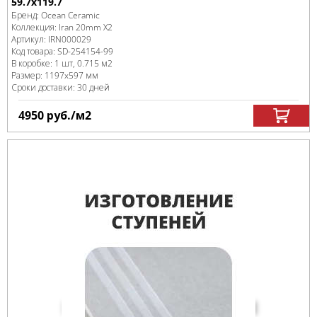
59.7х119.7
Бренд:
Ocean Ceramic
Коллекция:
Iran 20mm X2
Артикул:
IRN000029
Код товара:
SD-254154
-99
В коробке
:
1 шт, 0.715 м
2
Размер:
1197x597 мм
Сроки доставки: 30 дней
4950
руб.
/м
2