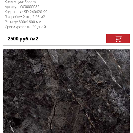
Коллекция:
Sahara
Артикул:
OC0000082
Код товара:
SD-240420
-99
В коробке
:
2 шт, 2.56 м
2
Размер:
800x1600 мм
Сроки доставки: 30 дней
2500
руб.
/м
2