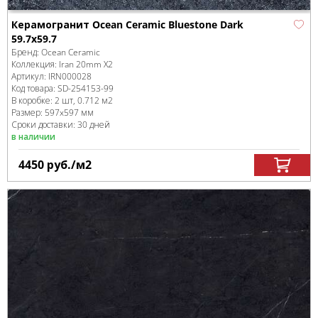
Керамогранит Ocean Ceramic Bluestone Dark
59.7х59.7
Бренд:
Ocean Ceramic
Коллекция:
Iran 20mm X2
Артикул:
IRN000028
Код товара:
SD-254153
-99
В коробке
:
2 шт, 0.712 м
2
Размер:
597x597 мм
Сроки доставки: 30 дней
в наличии
4450
руб.
/м
2