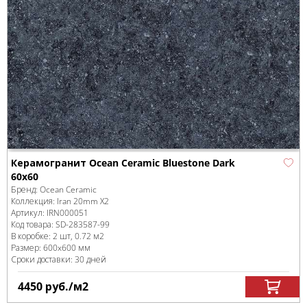
Керамогранит Ocean Ceramic Bluestone Dark
60х60
Бренд:
Ocean Ceramic
Коллекция:
Iran 20mm X2
Артикул:
IRN000051
Код товара:
SD-283587
-99
В коробке
:
2 шт, 0.72 м
2
Размер:
600x600 мм
Сроки доставки: 30 дней
4450
руб.
/м
2