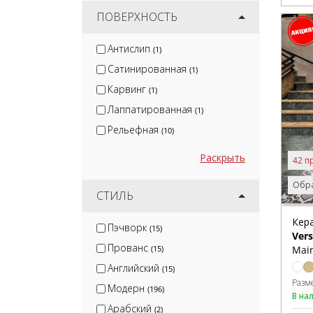
ПОВЕРХНОСТЬ
Антислип
(1)
Сатинированная
(1)
Карвинг
(1)
Лаппатированная
(1)
Рельефная
(10)
Раскрыть
42 п
Обра
СТИЛЬ
Кер
Пэчворк
(15)
Vers
Прованс
(15)
Main
Английский
(15)
Разм
Модерн
(196)
В на
Арабский
(2)