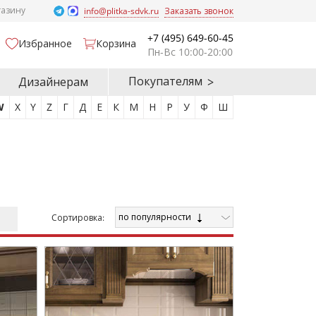
газину
info@plitka-sdvk.ru
Заказать звонок
+7 (495) 649-60-45
Избранное
Корзина
Пн-Вс 10:00-20:00
Покупателям
Дизайнерам
W
X
Y
Z
Г
Д
Е
К
М
Н
Р
У
Ф
Ш
по популярности
Cортировка: