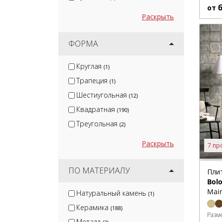
от
Раскрыть
ФОРМА
Круглая
(1)
Трапеция
(1)
Шестиугольная
(12)
Квадратная
(190)
Треугольная
(2)
Раскрыть
7 пр
ПО МАТЕРИАЛУ
Пли
Bolo
Main
Натуральный камень
(1)
Керамика
(188)
Разм
Металл