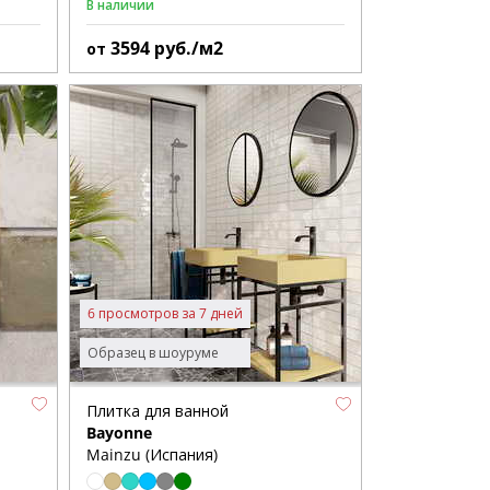
В наличии
3594
руб./м2
от
6 просмотров за 7 дней
Образец в шоуруме
Плитка для ванной
Bayonne
Mainzu (Испания)