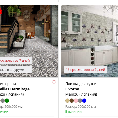
росмотра за 7 дней
зец в шоуруме
16 просмотров за 7 дней
амогранит
Плитка для кухни
ailles Hermitage
Livorno
zu (Испания)
Mainzu (Испания)
ер:
200x200 мм
Размер:
200x200 мм
личии
В наличии