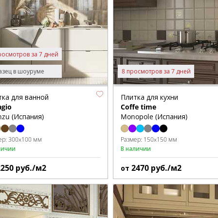
росмотров за 7 дней
зец в шоуруме
8 просмотров за 7 дней
тка для ванной
Плитка для кухни
agio
Coffe time
zu (Испания)
Monopole (Испания)
ер:
300x100 мм
Размер:
150x150 мм
личии
В наличии
2250
руб./м2
2470
руб./м2
от