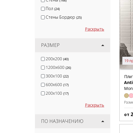
(168)
Пол
(24)
Стены Бордюр
(25)
Раскрыть
РАЗМЕР
200x200
(40)
19 п
1200x600
(26)
300x100
Плит
(22)
Ant
600x600
(17)
Mon
200x100
(17)
Разм
Раскрыть
от
ПО НАЗНАЧЕНИЮ