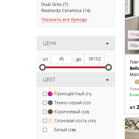
Dual Gres
(7)
Realonda Ceramica
(14)
Показать все бренды
17 п
ЦЕНА
Обра
Пли
Bell
Main
ЦВЕТ
Разм
Разноцветный
(11)
В на
Темно-серый
(121)
от
Коричневый
(123)
Слоновая кость
(131)
Белый
(138)