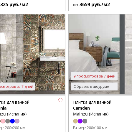
6325
руб./м2
3659
руб./м2
от
9 просмотров за 7 дней
осмотров за 7 дней
Образец в шоуруме
тка для ванной
Плитка для ванной
nia
Camden
zu (Испания)
Mainzu (Испания)
ер:
200x200 мм
Размер:
200x100 мм