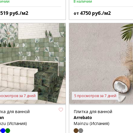
личии
В наличии
3519
руб./м2
4750
руб./м2
от
росмотров за 7 дней
5 просмотров за 7 дней
тка для ванной
Плитка для ванной
an
Arrebato
zu (Испания)
Mainzu (Испания)