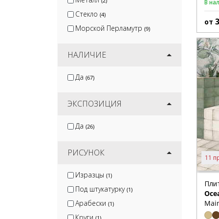
(2)
В на
Стекло
(4)
от
Морской Перламутр
(9)
НАЛИЧИЕ
Да
(67)
ЭКСПОЗИЦИЯ
Да
(26)
РИСУНОК
11 п
Изразцы
(1)
Пли
Под штукатурку
(1)
Oce
Main
Арабески
(1)
Круги
(1)