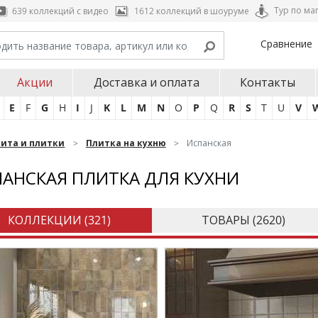
Тур по ма
639 коллекций с видео
1612 коллекций в шоуруме
Сравнение
Акции
Доставка и оплата
Контакты
E
F
G
H
I
J
K
L
M
N
O
P
Q
R
S
T
U
V
нита и плитки
Плитка на кухню
Испанская
АНСКАЯ ПЛИТКА ДЛЯ КУХНИ
КОЛЛЕКЦИИ (
321
)
ТОВАРЫ (
2620
)