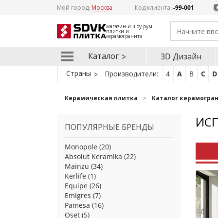
Мой город:
Москва
Код клиента:
-99-001
магазин и шоу-рум
плитки и
керамогранита
Каталог
3D Дизайн
Страны
Производители:
4
A
B
C
D
Керамическая плитка
Каталог керамогра
ИСП
ПОПУЛЯРНЫЕ БРЕНДЫ
Monopole
(20)
Absolut Keramika
(22)
Mainzu
(34)
Kerlife
(1)
Equipe
(26)
Emigres
(7)
Pamesa
(16)
Oset
(5)