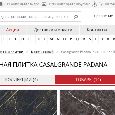
Тур по ма
639 коллекций с видео
1598 коллекций в шоуруме
Сравнение
Акции
Доставка и оплата
Контакты
E
F
G
H
I
J
K
L
M
N
O
P
Q
R
S
T
U
V
нита и плитки
Цвет черный
Casalgrande Padana (Казалгранде 
НАЯ ПЛИТКА CASALGRANDE PADANA
КОЛЛЕКЦИИ (
4
)
ТОВАРЫ (
14
)