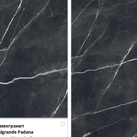
амогранит
algrande Padana