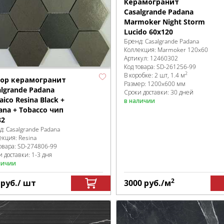
Керамогранит
Casalgrande Padana
Marmoker Night Storm
Lucido 60x120
Бренд:
Casalgrande Padana
Коллекция:
Marmoker 120x60
Артикул:
12460302
Код товара:
SD-261256
-99
2
В коробке
:
2 шт, 1.4 м
ор керамогранит
Размер:
1200x600 мм
algrande Padana
Сроки доставки: 30 дней
ico Resina Black +
в наличии
ana + Tobacco чип
82
д:
Casalgrande Padana
екция:
Resina
овара:
SD-274806
-99
 доставки: 1-3 дня
личии
2
8
руб.
/ шт
3000
руб.
/м