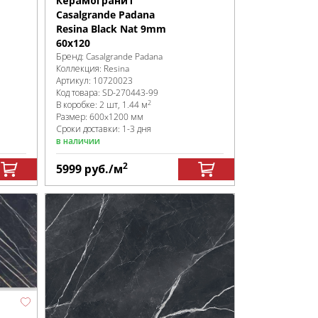
Керамогранит
Casalgrande Padana
Resina Black Nat 9mm
60x120
Бренд:
Casalgrande Padana
Коллекция:
Resina
Артикул:
10720023
Код товара:
SD-270443
-99
2
В коробке
:
2 шт, 1.44 м
Размер:
600x1200 мм
Сроки доставки: 1-3 дня
в наличии
2
5999
руб.
/м