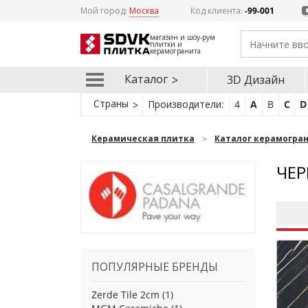
Мой город:
Москва
Код клиента:
-99-001
магазин и шоу-рум
плитки и
керамогранита
Каталог
3D Дизайн
Страны
Производители:
4
A
B
C
D
Керамическая плитка
Каталог керамогра
ЧЕР
ПОПУЛЯРНЫЕ БРЕНДЫ
Zerde Tile 2cm
(1)