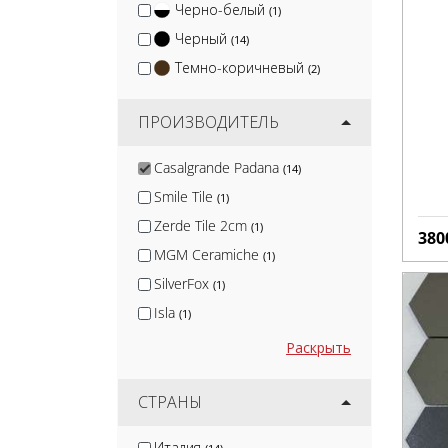
Черно-белый
(1)
Черный
(14)
Темно-коричневый
(2)
ПРОИЗВОДИТЕЛЬ
Casalgrande Padana
(14)
Smile Tile
(1)
Zerde Tile 2cm
(1)
380
MGM Ceramiche
(1)
SilverFox
(1)
Isla
(1)
Nadis
(1)
Раскрыть
Arcadia Ceramica
(10)
Protiles
СТРАНЫ
(12)
Terramatic
(16)
Италия