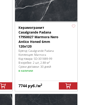
Керамогранит
Casalgrande Padana
17950027 Marmora Nero
Antico Honed 6mm
120x120
Бренд:
Casalgrande Padana
Коллекция:
Marmora
Код товара:
SD-301889
-99
2
В коробке
:
2 шт, 2.88 м
Сроки доставки: 30 дней
в наличии
2
7744
руб.
/м