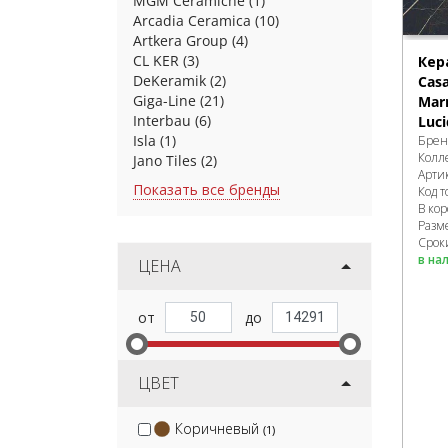
MGM Ceramiche
(1)
Arcadia Ceramica
(10)
Artkera Group
(4)
CL KER
(3)
Кер
DeKeramik
(2)
Cas
Giga-Line
(21)
Mar
Interbau
(6)
Luc
Isla
(1)
Брен
Колл
Jano Tiles
(2)
Арти
Показать все бренды
Код т
В ко
Разм
Срок
в на
ЦЕНА
ЦВЕТ
Коричневый
(1)