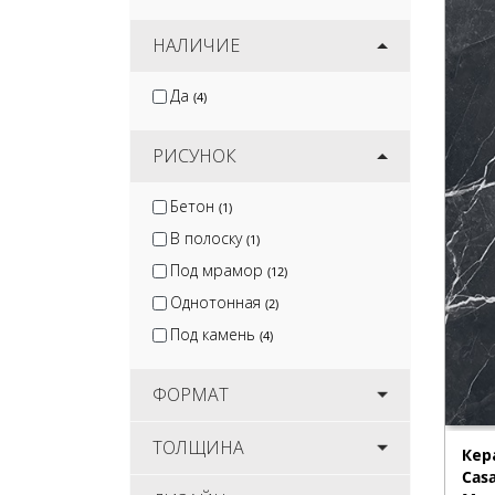
НАЛИЧИЕ
Да
(4)
РИСУНОК
Бетон
(1)
В полоску
(1)
Под мрамор
(12)
Однотонная
(2)
Под камень
(4)
ФОРМАТ
ТОЛЩИНА
Кер
Cas