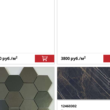
2
2
0
руб.
/м
3800
руб.
/м
12460302