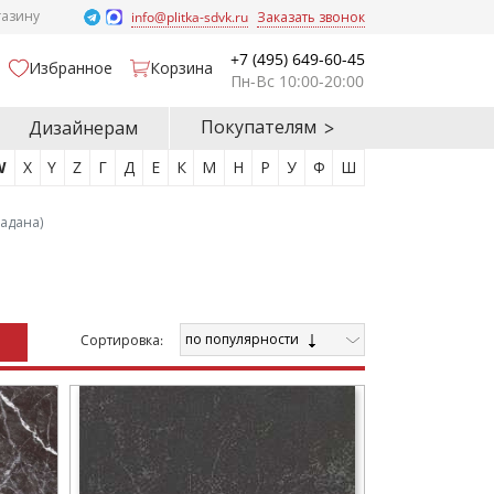
газину
info@plitka-sdvk.ru
Заказать звонок
+7 (495) 649-60-45
Избранное
Корзина
Пн-Вс 10:00-20:00
Покупателям
Дизайнерам
W
X
Y
Z
Г
Д
Е
К
М
Н
Р
У
Ф
Ш
Падана)
по популярности
Cортировка: