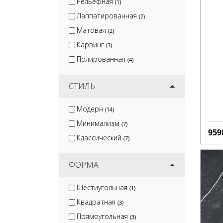
Рельефная
(1)
Лаппатированная
(2)
Матовая
(2)
Карвинг
(3)
Полированная
(4)
СТИЛЬ
Модерн
(14)
Минимализм
(7)
959
Классический
(7)
ФОРМА
Шестиугольная
(1)
Квадратная
(3)
Прямоугольная
(3)