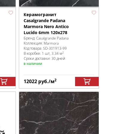
Керамогранит
Casalgrande Padana
Marmora Nero Antico
Lucido 6mm 120x278
Бренд:
Casalgrande Padana
Коллекция:
Marmora
Код товара:
SD-301913
-99
2
В коробке
:
1 шт, 3.34 м
Сроки доставки: 30 дней
в наличии
2
12022
руб.
/м