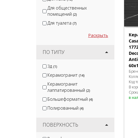
Для общественных
помещений
(2)
Для туалета
(7)
Кер
Раскрыть
Cas
177
ПО ТИПУ
Dec
Ant
60x
3д
(1)
Брен
Керамогранит
(14)
Колл
Код т
Керамогранит
В ко
лаппатированный
(2)
Срок
в на
Большеформатный
(4)
Полированный
(4)
ПОВЕРХНОСТЬ