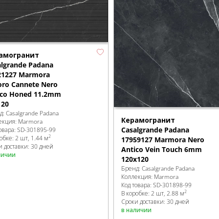
амогранит
algrande Padana
21227 Marmora
oro Cannete Nero
ico Honed 11.2mm
120
д:
Casalgrande Padana
Керамогранит
екция:
Marmora
Casalgrande Padana
овара:
SD-301895
-99
2
робке
:
2 шт, 1.44 м
17959127 Marmora Nero
и доставки: 30 дней
Antico Vein Touch 6mm
личии
120x120
Бренд:
Casalgrande Padana
Коллекция:
Marmora
Код товара:
SD-301898
-99
2
В коробке
:
2 шт, 2.88 м
Сроки доставки: 30 дней
в наличии