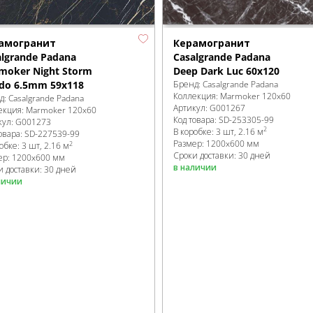
Керамогранит
амогранит
Casalgrande Padana
algrande Padana
Deep Dark Luc 60x120
moker Night Storm
Бренд:
Casalgrande Padana
ido 6.5mm 59x118
Коллекция:
Marmoker 120x60
д:
Casalgrande Padana
Артикул:
G001267
екция:
Marmoker 120x60
Код товара:
SD-253305
-99
кул:
G001273
2
В коробке
:
3 шт, 2.16 м
овара:
SD-227539
-99
Размер:
1200x600 мм
2
робке
:
3 шт, 2.16 м
Сроки доставки: 30 дней
ер:
1200x600 мм
в наличии
и доставки: 30 дней
личии