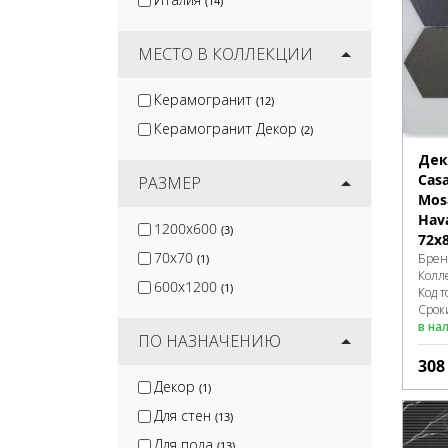
(14)
Kirovit
(2)
DeKeramik
(2)
МЕСТО В КОЛЛЕКЦИИ
Керамогранит
(12)
Керамогранит Декор
(2)
Дек
Cas
РАЗМЕР
Mosa
Hav
1200x600
(3)
72х
70x70
Брен
(1)
Колл
600x1200
(1)
Код т
Сроки
в на
ПО НАЗНАЧЕНИЮ
30
Декор
(1)
Для стен
(13)
Для пола
(13)