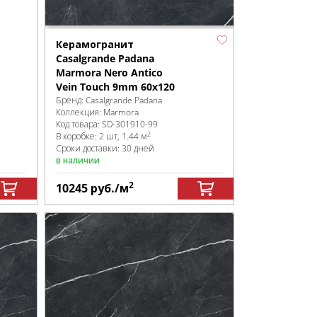
Керамогранит
Casalgrande Padana
Marmora Nero Antico
Vein Touch 9mm 60x120
Бренд:
Casalgrande Padana
Коллекция:
Marmora
Код товара:
SD-301910
-99
2
В коробке
:
2 шт, 1.44 м
Сроки доставки: 30 дней
в наличии
2
10245
руб.
/м