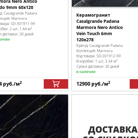
mora Nero Antico
ido 9mm 60x120
д:
Casalgrande Padana
Керамогранит
екция:
Marmora
Casalgrande Padana
овара:
SD-301911
-99
Marmora Nero Antico
2
робке
:
2 шт, 1.44 м
Vein Touch 6mm
и доставки: 30 дней
120x278
личии
Бренд:
Casalgrande Padana
Коллекция:
Marmora
Код товара:
SD-301912
-99
2
В коробке
:
1 шт, 3.34 м
Сроки доставки: 30 дней
в наличии
2
2
4
руб.
/м
12900
руб.
/м