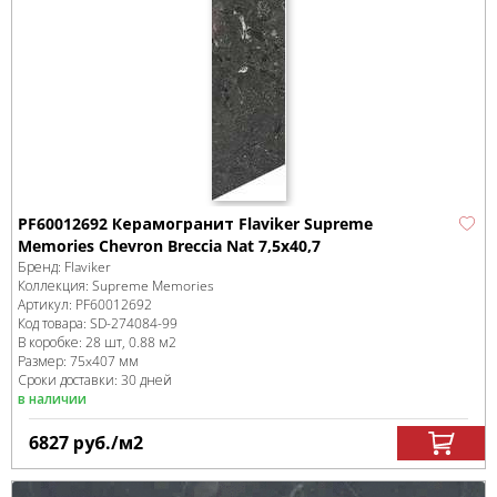
PF60012692 Керамогранит Flaviker Supreme
Memories Chevron Breccia Nat 7,5x40,7
Бренд:
Flaviker
Коллекция:
Supreme Memories
Артикул:
PF60012692
Код товара:
SD-274084
-99
В коробке
:
28 шт, 0.88 м
2
Размер:
75x407 мм
Сроки доставки: 30 дней
в наличии
6827
руб.
/м
2