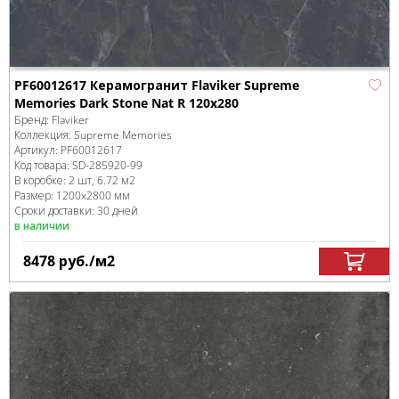
PF60012617 Керамогранит Flaviker Supreme
Memories Dark Stone Nat R 120x280
Бренд:
Flaviker
Коллекция:
Supreme Memories
Артикул:
PF60012617
Код товара:
SD-285920
-99
В коробке
:
2 шт, 6.72 м
2
Размер:
1200x2800 мм
Сроки доставки: 30 дней
в наличии
8478
руб.
/м
2