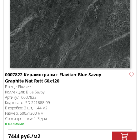
0007822 Керамогранит Flaviker Blue Savoy
Graphite Nat Rett 60x120
Бренд:
Flaviker
Коллекция:
Blue Savoy
Артикул:
0007822
Код товара:
SD-221888
-99
В коробке
:
2 шт, 1.44 м
2
Размер:
600x1200 мм
Сроки доставки: 1-3 дня
в наличии
7444
руб.
/м
2