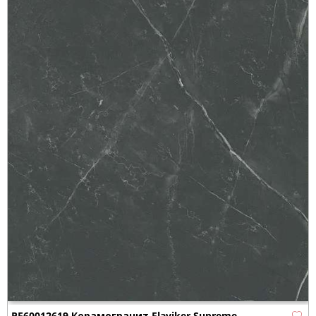
PF60012619 Керамогранит Flaviker Supreme