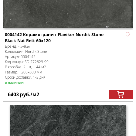
0004142 Керамогранит Flaviker Nordik Stone
Black Nat Rett 60x120
Бренд:
Flaviker
Коллекция:
Nordik Stone
Артикул:
0004142
Код товара:
SD-272629
-99
В коробке
:
2 шт, 1.44 м
2
Размер:
1200x600 мм
Сроки доставки: 1-3 дня
в наличии
6403
руб.
/м
2