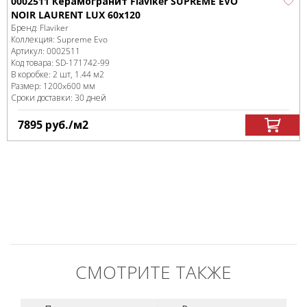
0002511 Керамогранит Flaviker SUPREME EVO
NOIR LAURENT LUX 60x120
Бренд:
Flaviker
Коллекция:
Supreme Evo
Артикул:
0002511
Код товара:
SD-171742
-99
В коробке
:
2 шт, 1.44 м
2
Размер:
1200x600 мм
Сроки доставки: 30 дней
7895
руб.
/м
2
СМОТРИТЕ ТАКЖЕ