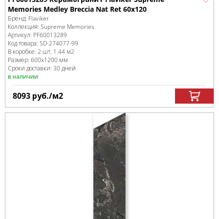
Memories Medley Breccia Nat Ret 60x120
Бренд:
Flaviker
Коллекция:
Supreme Memories
Артикул:
PF60013289
Код товара:
SD-274077
-99
В коробке
:
2 шт, 1.44 м
2
Размер:
600x1200 мм
Сроки доставки: 30 дней
в наличии
8093
руб.
/м
2