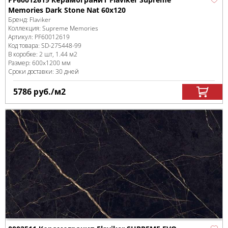
Memories Dark Stone Nat 60x120
Бренд:
Flaviker
Коллекция:
Supreme Memories
Артикул:
PF60012619
Код товара:
SD-275448
-99
В коробке
:
2 шт, 1.44 м
2
Размер:
600x1200 мм
Сроки доставки: 30 дней
5786
руб.
/м
2