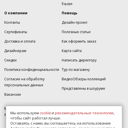
Equipe
О компании
Помощь
Контакты
Дизайн проект
Сертификаты
Полезные статьи
Доставка и оплата
Как оформить заказ
Дизайнерам
Карта сайта
Скидки
Написать директору
Политика конфиденциальности
Тур по магазину
Согласие на обработку
ВидеоОбзоры коллекций
персональных данных
Представлены в шоуруме
Вакансии
МКАД 2км внешняя сторона, д. 2, ТРЦ "Шоколад" (РИО) Реутов, -1
Мы используем
cookie
и
рекомендательные технологии
,
этаж, магазин Плитка-SDVK.
чтобы сайт работал лучше.
Оставаясь с нами, вы соглашаетесь на использование