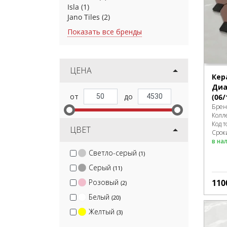
Isla
(1)
Jano Tiles
(2)
Показать все бренды
ЦЕНА
Кер
Диа
(06/
Брен
Колл
Код т
ЦВЕТ
Срок
в на
Светло-серый
(1)
Серый
(11)
Розовый
110
(2)
Белый
(20)
Желтый
(3)