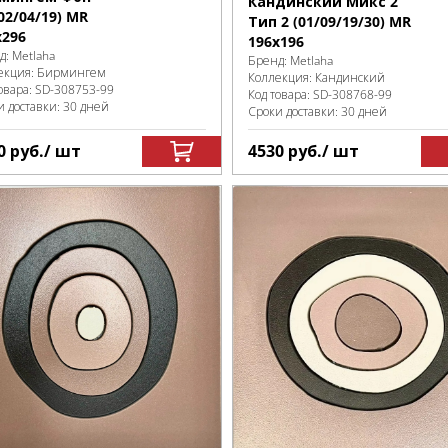
Кандинский Микс 2
02/04/19) MR
Тип 2 (01/09/19/30) MR
х296
196х196
д:
Metlaha
Бренд:
Metlaha
екция:
Бирмингем
Коллекция:
Кандинский
овара:
SD-308753
-99
Код товара:
SD-308768
-99
и доставки: 30 дней
Сроки доставки: 30 дней
0
руб.
/ шт
4530
руб.
/ шт