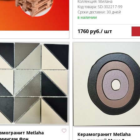
Коллекция:
Милана
Код товара:
SD-302217
-99
Сроки доставки: 30 дней
в наличии
1760
руб.
/ шт
амогранит Metlaha
Керамогранит Metlaha
мингем Фон