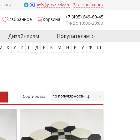
газину
info@plitka-sdvk.ru
Заказать звонок
+7 (495) 649-60-45
Избранное
Корзина
Пн-Вс 10:00-20:00
Покупателям
Дизайнерам
W
X
Y
Z
Г
Д
Е
К
М
Н
Р
У
Ф
Ш
по популярности
Cортировка: