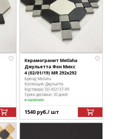
Керамогранит Metlaha
Джульетта Фон Микс
4 (02/01/19) MR 292х292
Бренд:
Metlaha
Коллекция:
Джульетта
Код товара:
SD-302137
-99
Сроки доставки: 30 дней
в наличии
1540
руб.
/ шт