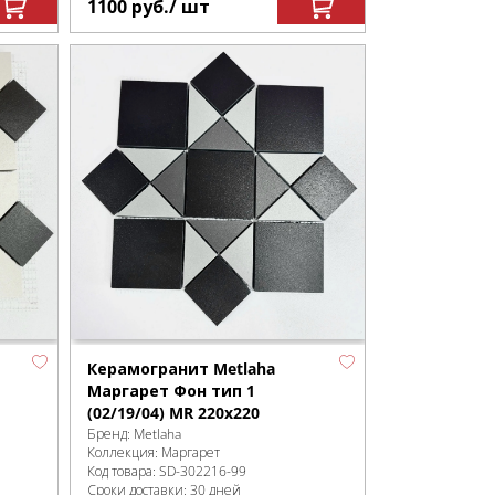
1100
руб.
/ шт
Керамогранит Metlaha
Маргарет Фон тип 1
(02/19/04) MR 220х220
Бренд:
Metlaha
Коллекция:
Маргарет
Код товара:
SD-302216
-99
Сроки доставки: 30 дней