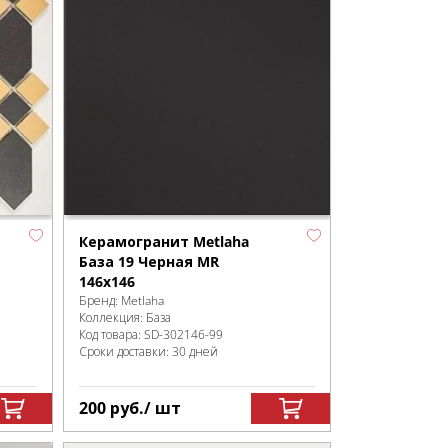
Керамогранит Metlaha
База 19 Черная MR
146х146
Бренд:
Metlaha
Коллекция:
База
Код товара:
SD-302146
-99
Сроки доставки: 30 дней
200
руб.
/ шт