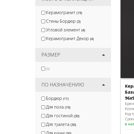
Керамогранит
(19)
Стены Бордюр
(3)
Угловой элемент
(4)
Керамогранит Декор
(4)
РАЗМЕР
(0)
ПО НАЗНАЧЕНИЮ
Кер
Баз
96х
Бордюр
(11)
Брен
Для пола
(19)
Колл
Код т
Для гостиной
(30)
Срок
в на
Для туалета
(30)
Для кухни
(30)