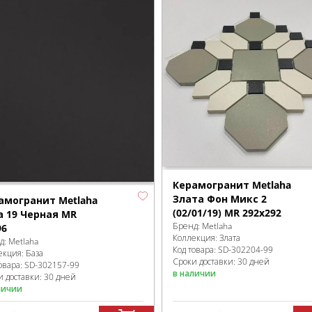
Керамогранит Metlaha
Злата Фон Микс 2
амогранит Metlaha
(02/01/19) MR 292х292
а 19 Черная MR
Бренд:
Metlaha
96
Коллекция:
Злата
д:
Metlaha
Код товара:
SD-302204
-99
екция:
База
Сроки доставки: 30 дней
овара:
SD-302157
-99
в наличии
и доставки: 30 дней
личии