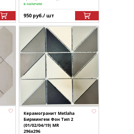
в наличии
950
руб.
/ шт
Керамогранит Metlaha
Бирмингем Фон Тип 2
(01/02/04/19) MR
296х296