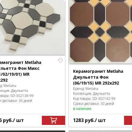
амогранит Metlaha
льетта Фон Микс
Керамогранит Metlaha
1/02/19/01) MR
Джульетта Фон
х292
(06/19/15) MR 292х292
д:
Metlaha
Бренд:
Metlaha
екция:
Джульетта
Коллекция:
Джульетта
овара:
SD-302138
-99
Код товара:
SD-302142
-99
и доставки: 30 дней
Сроки доставки: 30 дней
в наличии
6
руб.
/ шт
1283
руб.
/ шт