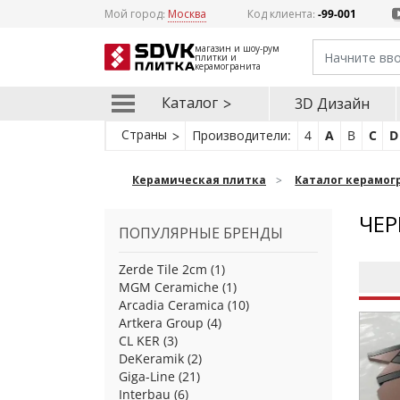
Мой город:
Москва
Код клиента:
-99-001
магазин и шоу-рум
плитки и
керамогранита
Каталог
3D Дизайн
Страны
Производители:
4
A
B
C
D
Керамическая плитка
Каталог керамог
ЧЕР
ПОПУЛЯРНЫЕ БРЕНДЫ
Zerde Tile 2cm
(1)
MGM Ceramiche
(1)
Arcadia Ceramica
(10)
Artkera Group
(4)
CL KER
(3)
DeKeramik
(2)
Giga-Line
(21)
Interbau
(6)