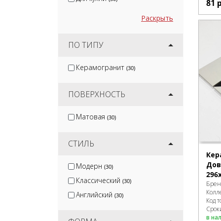
81
Раскрыть
ПО ТИПУ
Керамогранит
(30)
ПОВЕРХНОСТЬ
Матовая
(30)
СТИЛЬ
Кер
Дов
Модерн
(30)
296
Классический
(30)
Брен
Колл
Английский
(30)
Код т
Срок
в на