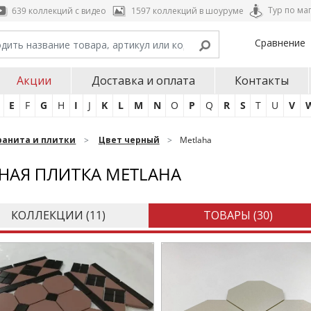
Тур по ма
639 коллекций с видео
1597 коллекций в шоуруме
Сравнение
Акции
Доставка и оплата
Контакты
E
F
G
H
I
J
K
L
M
N
O
P
Q
R
S
T
U
V
ранита и плитки
Цвет черный
Metlaha
НАЯ ПЛИТКА METLAHA
КОЛЛЕКЦИИ (
11
)
ТОВАРЫ (
30
)