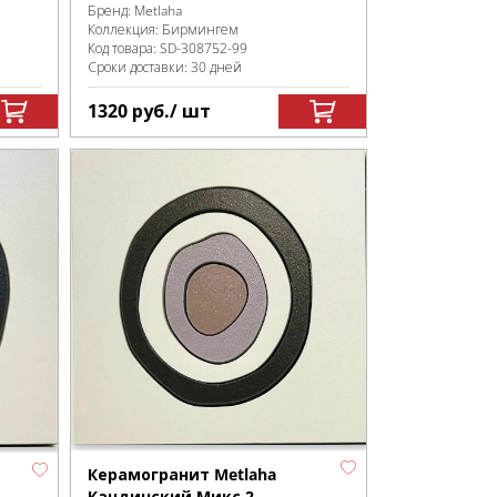
Бренд:
Metlaha
Коллекция:
Бирмингем
Код товара:
SD-308752
-99
Сроки доставки: 30 дней
1320
руб.
/ шт
Керамогранит Metlaha
Кандинский Микс 2