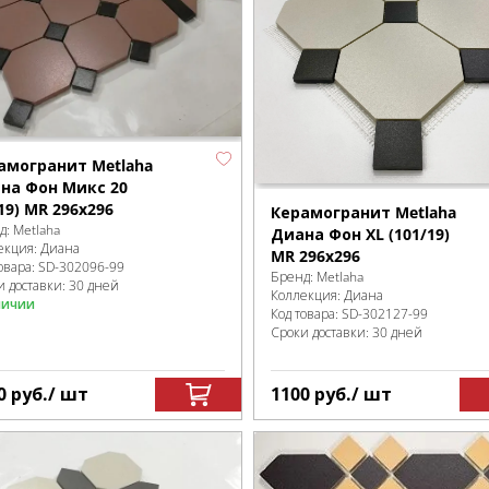
амогранит Metlaha
на Фон Микс 20
19) MR 296х296
Керамогранит Metlaha
д:
Metlaha
Диана Фон XL (101/19)
екция:
Диана
MR 296х296
овара:
SD-302096
-99
Бренд:
Metlaha
и доставки: 30 дней
Коллекция:
Диана
личии
Код товара:
SD-302127
-99
Сроки доставки: 30 дней
0
руб.
/ шт
1100
руб.
/ шт