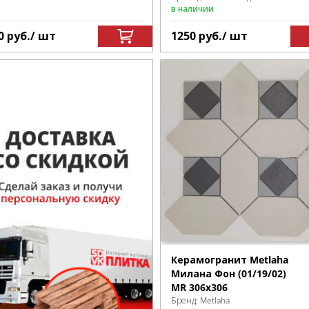
в наличии
0
руб.
/ шт
1250
руб.
/ шт
Керамогранит Metlaha
Милана Фон (01/19/02)
MR 306х306
Бренд:
Metlaha