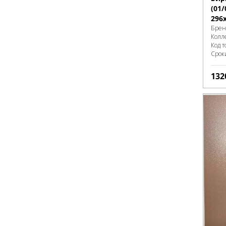
(01/
296
Брен
Колл
Код т
Срок
132