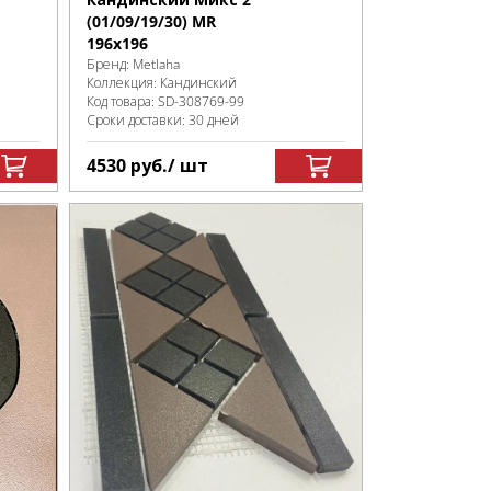
(01/09/19/30) MR
196х196
Бренд:
Metlaha
Коллекция:
Кандинский
Код товара:
SD-308769
-99
Сроки доставки: 30 дней
4530
руб.
/ шт