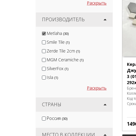
Раскрыть
ПРОИЗВОДИТЕЛЬ
Metlaha
(30)
Smile Tile
(1)
Zerde Tile 2cm
(1)
MGM Ceramiche
(1)
Кер
SilverFox
(1)
Джу
3 (0
Isla
(1)
292
Nadis
(1)
Раскрыть
Брен
Колл
Arcadia Ceramica
(10)
Код т
Protiles
СТРАНЫ
Срок
(12)
Terramatic
(16)
Россия
(30)
Kirovit
(2)
149
DeKeramik
(2)
МЕСТО В КОЛЛЕКЦИИ