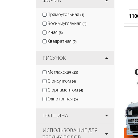
ФОРМА
Прямоугольная
(1)
110
Восьмиугольная
(4)
Иная
(6)
Квадратная
(9)
РИСУНОК
Метлахская
(25)
С рисунком
(4)
С орнаментом
(4)
Однотонная
(5)
ТОЛЩИНА
ИСПОЛЬЗОВАНИЕ ДЛЯ
ТЕПЛЫХ ПОЛОВ