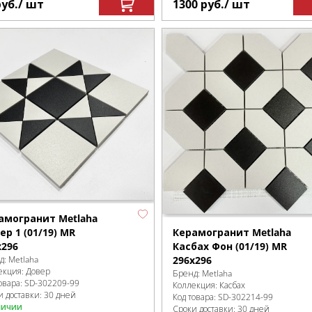
руб.
/ шт
1300
руб.
/ шт
амогранит Metlaha
ер 1 (01/19) MR
Керамогранит Metlaha
х296
Касбах Фон (01/19) MR
д:
Metlaha
296х296
екция:
Довер
Бренд:
Metlaha
овара:
SD-302209
-99
Коллекция:
Касбах
и доставки: 30 дней
Код товара:
SD-302214
-99
личии
Сроки доставки: 30 дней