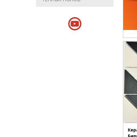
Кер
Бир