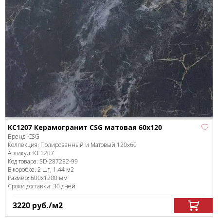
КС1207 Керамогранит CSG матовая 60x120
Бренд:
CSG
Коллекция:
Полированный и Матовый 120x60
Артикул:
КС1207
Код товара:
SD-287252
-99
В коробке
:
2 шт, 1.44 м
2
Размер:
600x1200 мм
Сроки доставки: 30 дней
3220
руб.
/м
2