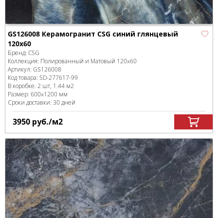
GS126008 Керамогранит CSG синий глянцевый
120x60
Бренд:
CSG
Коллекция:
Полированный и Матовый 120x60
Артикул:
GS126008
Код товара:
SD-277617
-99
В коробке
:
2 шт, 1.44 м
2
Размер:
600x1200 мм
Сроки доставки: 30 дней
3950
руб.
/м
2