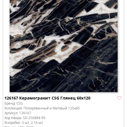
126167 Керамогранит CSG Глянец 60x120
Бренд:
CSG
Коллекция:
Полированный и Матовый 120x60
Артикул:
126167
Код товара:
SD-256884
-99
В коробке
:
3 шт, 2.16 м
2