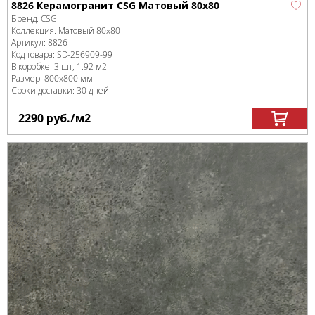
8826 Керамогранит CSG Матовый 80x80
Бренд:
CSG
Коллекция:
Матовый 80x80
Артикул:
8826
Код товара:
SD-256909
-99
В коробке
:
3 шт, 1.92 м
2
Размер:
800x800 мм
Сроки доставки: 30 дней
2290
руб.
/м
2