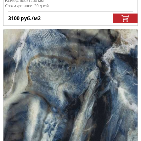
Размер:
600x1200 мм
Сроки доставки: 30 дней
3100
руб.
/м
2