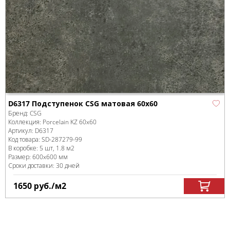
D6317 Подступенок CSG матовая 60x60
Бренд:
CSG
Коллекция:
Porcelain KZ 60x60
Артикул:
D6317
Код товара:
SD-287279
-99
В коробке
:
5 шт, 1.8 м
2
Размер:
600x600 мм
Сроки доставки: 30 дней
1650
руб.
/м
2