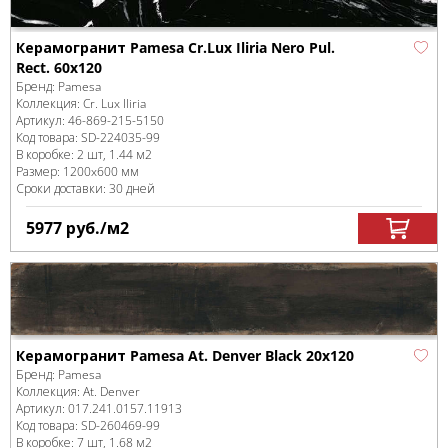
Керамогранит Pamesa Cr.Lux Iliria Nero Pul.
Rect. 60x120
Бренд:
Pamesa
Коллекция:
Cr. Lux Iliria
Артикул:
46-869-215-5150
Код товара:
SD-224035
-99
В коробке
:
2 шт, 1.44 м
2
Размер:
1200x600 мм
Сроки доставки: 30 дней
5977
руб.
/м
2
Керамогранит Pamesa At. Denver Black 20x120
Бренд:
Pamesa
Коллекция:
At. Denver
Артикул:
017.241.0157.11913
Код товара:
SD-260469
-99
В коробке
:
7 шт, 1.68 м
2