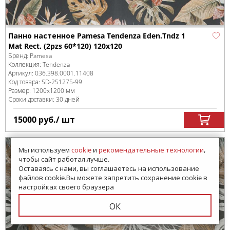
Панно настенное Pamesa Tendenza Eden.Tndz 1
Mat Rect. (2pzs 60*120) 120x120
Бренд:
Pamesa
Коллекция:
Tendenza
Артикул:
036.398.0001.11408
Код товара:
SD-251275
-99
Размер:
1200x1200 мм
Сроки доставки: 30 дней
15000
руб.
/ шт
Мы используем
cookie
и
рекомендательные технологии
,
чтобы сайт работал лучше.
Оставаясь с нами, вы соглашаетесь на использование
файлов cookie.Вы можете запретить сохранение cookie в
настройках своего браузера
ОК