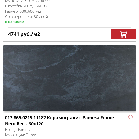
Код товара:
SD-292290
-99
В коробке
:
4 шт, 1.44 м
2
Размер:
600x600 мм
Сроки доставки: 30 дней
в наличии
4741
руб.
/м
2
017.869.0215.11182 Керамогранит Pamesa Fiume
Nero Rect. 60x120
Бренд:
Pamesa
Коллекция:
Fiume