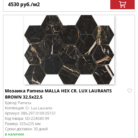
4530
руб.
/м
2
Мозаика Pamesa MALLA HEX CR. LUX LAURANTS
BROWN 32,5x22,5
Бренд:
Pamesa
Коллекция:
Cr. Lux Laurants
Артикул:
086.297.0109.05151
Код товара:
SD-224040
-99
Размер:
325x225 мм
Сроки доставки: 30 дней
в наличии