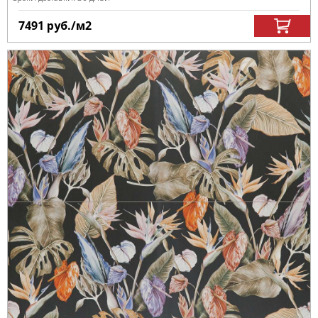
7491
руб.
/м
2