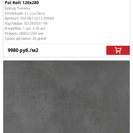
Pol Rett 120x280
Бренд:
Pamesa
Коллекция:
Cr. Lux Deva
Артикул:
054.961.0215.09564
Код товара:
SD-260531
-99
В коробке
:
1 шт, 3.36 м
2
Размер:
2800x1200 мм
Сроки доставки: 30 дней
9980
руб.
/м
2