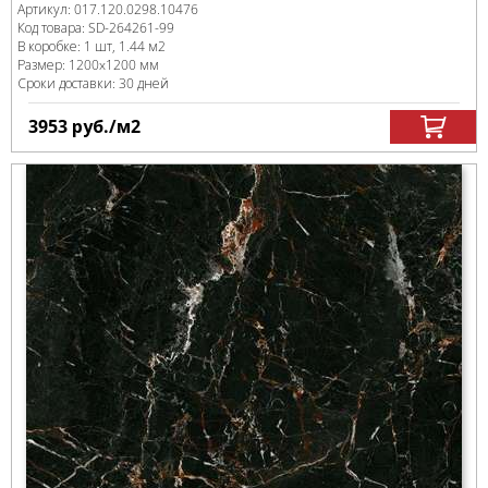
Артикул:
017.120.0298.10476
Код товара:
SD-264261
-99
В коробке
:
1 шт, 1.44 м
2
Размер:
1200x1200 мм
Сроки доставки: 30 дней
3953
руб.
/м
2