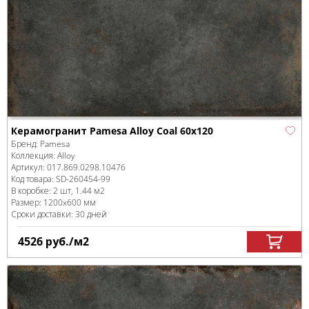
Керамогранит Pamesa Alloy Coal 60x120
Бренд:
Pamesa
Коллекция:
Alloy
Артикул:
017.869.0298.10476
Код товара:
SD-260454
-99
В коробке
:
2 шт, 1.44 м
2
Размер:
1200x600 мм
Сроки доставки: 30 дней
4526
руб.
/м
2