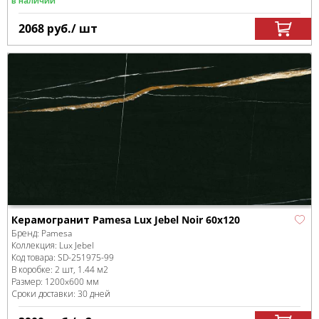
в наличии
2068
руб.
/ шт
Керамогранит Pamesa Lux Jebel Noir 60x120
Бренд:
Pamesa
Коллекция:
Lux Jebel
Код товара:
SD-251975
-99
В коробке
:
2 шт, 1.44 м
2
Размер:
1200x600 мм
Сроки доставки: 30 дней