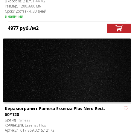
В коробке
:
2 шт, 1.44 м
2
Размер:
1200x600 мм
Сроки доставки: 30 дней
в наличии
4977
руб.
/м
2
Керамогранит Pamesa Essenza Plus Nero Rect.
60*120
Бренд:
Pamesa
Коллекция:
Essenza Plus
Артикул:
017.869.0215.12172