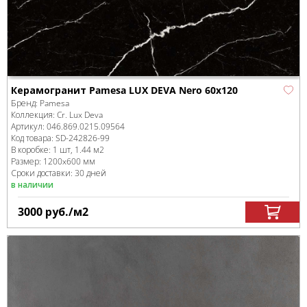
Керамогранит Pamesa LUX DEVA Nero 60x120
Бренд:
Pamesa
Коллекция:
Cr. Lux Deva
Артикул:
046.869.0215.09564
Код товара:
SD-242826
-99
В коробке
:
1 шт, 1.44 м
2
Размер:
1200x600 мм
Сроки доставки: 30 дней
в наличии
3000
руб.
/м
2