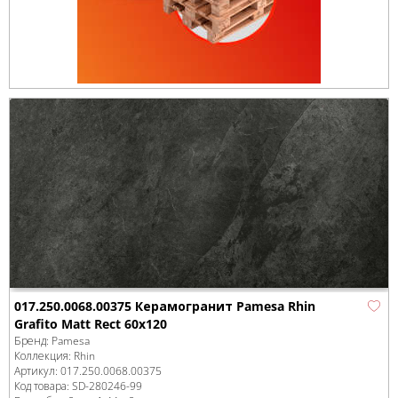
017.250.0068.00375 Керамогранит Pamesa Rhin
Grafito Matt Rect 60x120
Бренд:
Pamesa
Коллекция:
Rhin
Артикул:
017.250.0068.00375
Код товара:
SD-280246
-99