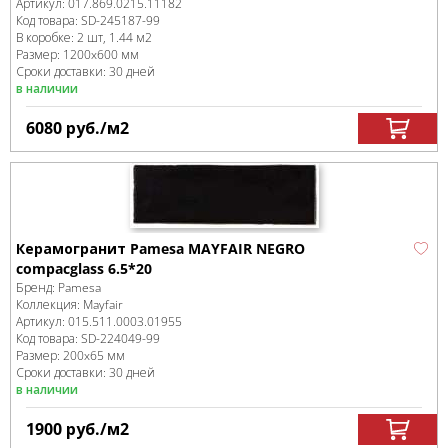
Артикул:
017.869.0215.11182
Код товара:
SD-245187
-99
В коробке
:
2 шт, 1.44 м
2
Размер:
1200x600 мм
Сроки доставки: 30 дней
в наличии
6080
руб.
/м
2
Керамогранит Pamesa MAYFAIR NEGRO
compacglass 6.5*20
Бренд:
Pamesa
Коллекция:
Mayfair
Артикул:
015.511.0003.01955
Код товара:
SD-224049
-99
Размер:
200x65 мм
Сроки доставки: 30 дней
в наличии
1900
руб.
/м
2