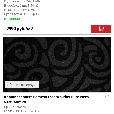
Код товара:
SD-256513
-99
В коробке
:
2 шт, 1.44 м
2
Размер:
1200x600 мм
Сроки доставки: 30 дней
в наличии
2990
руб.
/м
2
Образец в шоуруме
Керамогранит Pamesa Essenza Plus Pure Nero
Rect. 60x120
Бренд:
Pamesa
Коллекция:
Essenza Plus