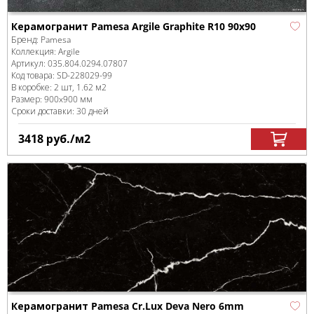
Керамогранит Pamesa Argile Graphite R10 90x90
Бренд:
Pamesa
Коллекция:
Argile
Артикул:
035.804.0294.07807
Код товара:
SD-228029
-99
В коробке
:
2 шт, 1.62 м
2
Размер:
900x900 мм
Сроки доставки: 30 дней
3418
руб.
/м
2
Керамогранит Pamesa Cr.Lux Deva Nero 6mm