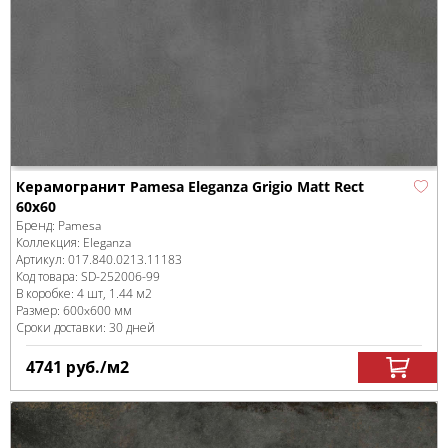
Керамогранит Pamesa Eleganza Grigio Matt Rect
60x60
Бренд:
Pamesa
Коллекция:
Eleganza
Артикул:
017.840.0213.11183
Код товара:
SD-252006
-99
В коробке
:
4 шт, 1.44 м
2
Размер:
600x600 мм
Сроки доставки: 30 дней
4741
руб.
/м
2