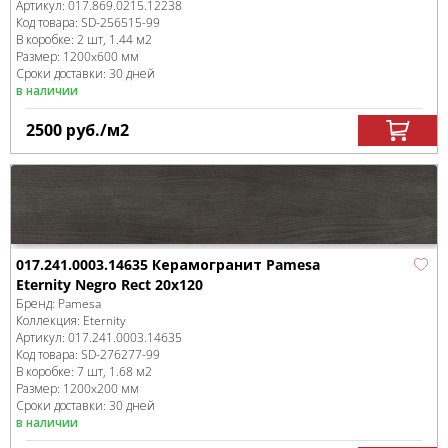
Артикул:
017.869.0215.12238
Код товара:
SD-256515
-99
В коробке
:
2 шт, 1.44 м
2
Размер:
1200x600 мм
Сроки доставки: 30 дней
в наличии
2500
руб.
/м
2
017.241.0003.14635 Керамогранит Pamesa
Eternity Negro Rect 20x120
Бренд:
Pamesa
Коллекция:
Eternity
Артикул:
017.241.0003.14635
Код товара:
SD-276277
-99
В коробке
:
7 шт, 1.68 м
2
Размер:
1200x200 мм
Сроки доставки: 30 дней
в наличии