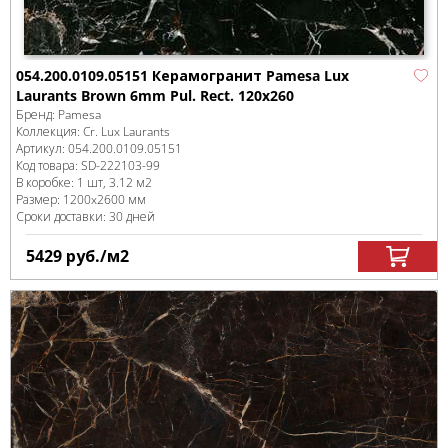
054.200.0109.05151 Керамогранит Pamesa Lux
Laurants Brown 6mm Pul. Rect. 120x260
Бренд:
Pamesa
Коллекция:
Cr. Lux Laurants
Артикул:
054.200.0109.05151
Код товара:
SD-222103
-99
В коробке
:
1 шт, 3.12 м
2
Размер:
1200x2600 мм
Сроки доставки: 30 дней
5429
руб.
/м
2