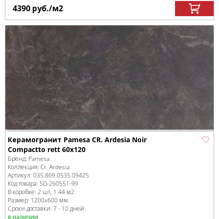
4390
руб.
/м
2
Керамогранит Pamesa CR. Ardesia Noir
Compactto rett 60x120
Бренд:
Pamesa
Коллекция:
Cr. Ardesia
Артикул:
035.869.0535.09425
Код товара:
SD-260551
-99
В коробке
:
2 шт, 1.44 м
2
Размер:
1200x600 мм
Сроки доставки: 7 - 10 дней
в наличии