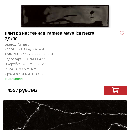
Плитка настенная Pamesa Mayolica Negro
7,5x30
Бренд:
Pamesa
Коллекция:
Origin Mayolica
Артикул:
027.890.0003.01518
Код товара:
SD-260604
-99
В коробке
:
26 шт, 0.59 м
2
Размер:
300x75 мм
Сроки доставки: 1-3 дня
в наличии
4557
руб.
/м
2