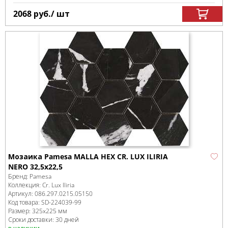
2068
руб.
/ шт
Мозаика Pamesa MALLA HEX CR. LUX ILIRIA
NERO 32,5x22,5
Бренд:
Pamesa
Коллекция:
Cr. Lux Iliria
Артикул:
086.297.0215.05150
Код товара:
SD-224039
-99
Размер:
325x225 мм
Сроки доставки: 30 дней