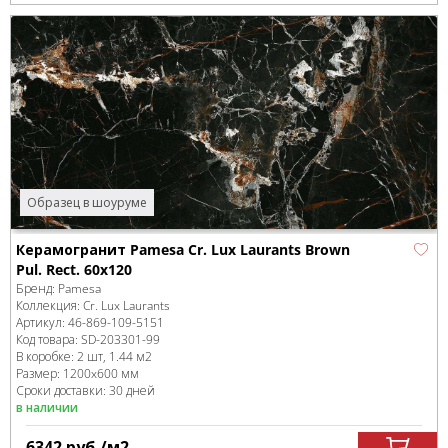
Образец в шоуруме
Керамогранит Pamesa Cr. Lux Laurants Brown
Pul. Rect. 60x120
Бренд:
Pamesa
Коллекция:
Cr. Lux Laurants
Артикул:
46-869-109-5151
Код товара:
SD-203301
-99
В коробке
:
2 шт, 1.44 м
2
Размер:
1200x600 мм
Сроки доставки: 30 дней
в наличии
6342
руб.
/м
2