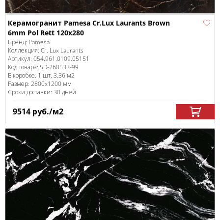
Керамогранит Pamesa Cr.Lux Laurants Brown
6mm Pol Rett 120x280
Бренд:
Pamesa
Коллекция:
Cr. Lux Laurants
Артикул:
054.961.0109.05151
Код товара:
SD-260533
-99
В коробке
:
1 шт, 3.36 м
2
Размер:
2800x1200 мм
Сроки доставки: 30 дней
9514
руб.
/м
2