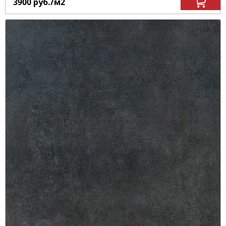
3900
руб.
/м
2