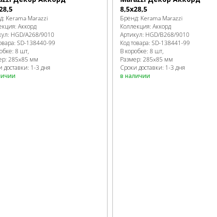
28,5
8,5х28,5
д:
Kerama Marazzi
Бренд:
Kerama Marazzi
екция:
Аккорд
Коллекция:
Аккорд
кул:
HGD/A268/9010
Артикул:
HGD/B268/9010
овара:
SD-138440
-99
Код товара:
SD-138441
-99
робке
:
8 шт,
В коробке
:
8 шт,
ер:
285x85 мм
Размер:
285x85 мм
 доставки: 1-3 дня
Сроки доставки: 1-3 дня
личии
в наличии