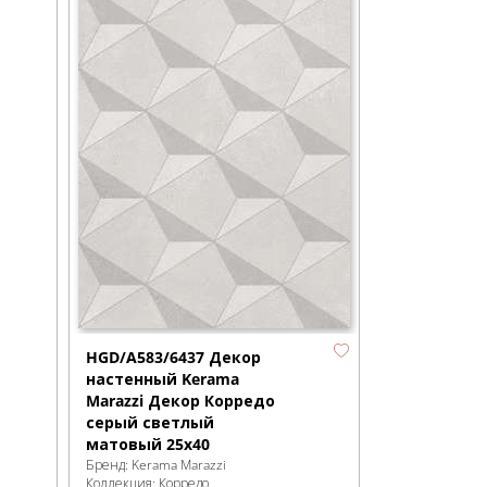
HGD/A583/6437 Декор
настенный Kerama
Marazzi Декор Корредо
серый светлый
матовый 25x40
Бренд:
Kerama Marazzi
Коллекция:
Корредо