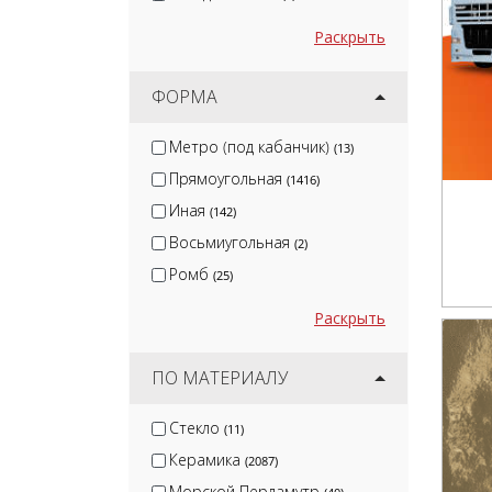
Раскрыть
ФОРМА
Метро (под кабанчик)
(13)
Прямоугольная
(1416)
Иная
(142)
Восьмиугольная
(2)
Ромб
(25)
Раскрыть
ПО МАТЕРИАЛУ
Стекло
(11)
Керамика
(2087)
Морской Перламутр