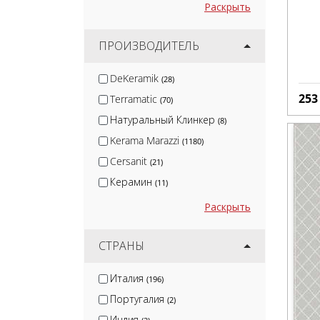
Раскрыть
ПРОИЗВОДИТЕЛЬ
DeKeramik
(28)
25
Terramatic
(70)
Натуральный Клинкер
(8)
Kerama Marazzi
(1180)
Cersanit
(21)
Керамин
(11)
Global Tile
(4)
Раскрыть
Gracia Ceramica
(43)
Lb-Ceramics
СТРАНЫ
(24)
Керлайф
(42)
Италия
(196)
Monopole
(57)
Португалия
(2)
Ceramica Classic
(42)
Индия