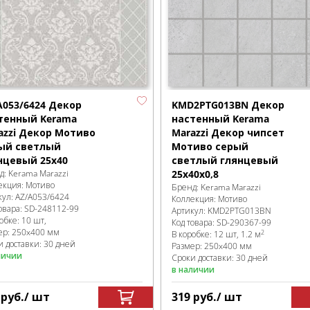
A053/6424 Декор
KMD2PTG013BN Декор
тенный Kerama
настенный Kerama
azzi Декор Мотиво
Marazzi Декор чипсет
ый светлый
Мотиво серый
нцевый 25x40
светлый глянцевый
д:
Kerama Marazzi
25x40x0,8
екция:
Мотиво
Бренд:
Kerama Marazzi
кул:
AZ/A053/6424
Коллекция:
Мотиво
овара:
SD-248112
-99
Артикул:
KMD2PTG013BN
робке
:
10 шт,
Код товара:
SD-290367
-99
ер:
250x400 мм
2
В коробке
:
12 шт, 1.2 м
и доставки: 30 дней
Размер:
250x400 мм
личии
Сроки доставки: 30 дней
в наличии
7
руб.
/ шт
319
руб.
/ шт