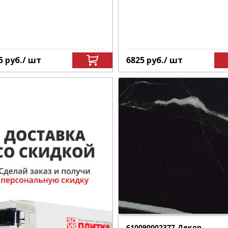
5
руб.
/ шт
6825
руб.
/ шт
610090002377 Декор