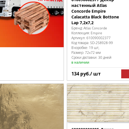
настенный Atlas
Concorde Empire
Calacatta Black Bottone
Lap 7,2x7,2
Бренд:
Atlas Concorde
Коллекция:
Empire
Артикул:
610090002377
Код товара:
SD-258928
-99
В коробке
:
19 шт,
Размер:
72x72 мм
Сроки доставки: 30 дней
в наличии
134
руб.
/ шт