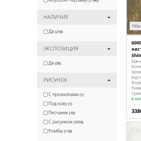
(40)
НАЛИЧИЕ
Обра
Да
(218)
600
ЭКСПОЗИЦИЯ
нас
Shin
Брен
Да
(30)
Колл
Арти
Код т
РИСУНОК
В ко
Разм
Срок
С прожилками
(1)
в на
Под кожу
(1)
338
Песчаник
(10)
С рисунком
(1074)
Ромбы
(118)