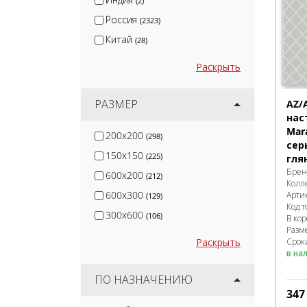
(2)
Россия
(2323)
Китай
(28)
Раскрыть
РАЗМЕР
AZ/
нас
Mar
200x200
(298)
сер
150x150
(225)
гля
Брен
600x200
(212)
Колл
600x300
Арти
(129)
Код т
300x600
(106)
В ко
Разм
Раскрыть
Срок
в на
ПО НАЗНАЧЕНИЮ
34