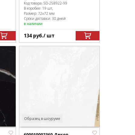
Код товара:
SD-258922
-99
В коробке
:
19 шт,
Размер:
72x72 мм
Сроки доставки: 30 дней
в наличии
134
руб.
/ шт
Образец в шоуруме
600010002360 Декор