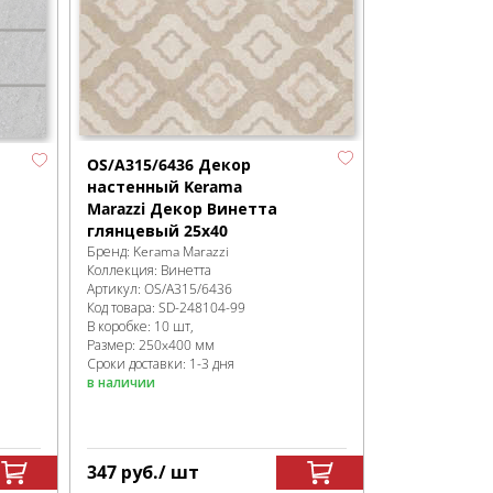
OS/A315/6436 Декор
настенный Kerama
Marazzi Декор Винетта
глянцевый 25x40
Бренд:
Kerama Marazzi
Коллекция:
Винетта
Артикул:
OS/A315/6436
Код товара:
SD-248104
-99
В коробке
:
10 шт,
Размер:
250x400 мм
Сроки доставки: 1-3 дня
в наличии
347
руб.
/ шт