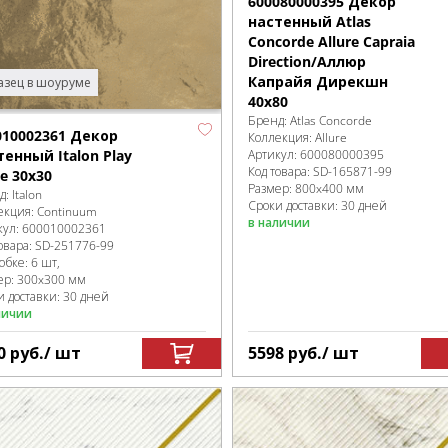
600080000395 Декор
настенный Atlas
Concorde Allure Capraia
Direction/Аллюр
Капрайя Дирекшн
зец в шоуруме
40x80
Бренд:
Atlas Concorde
010002361 Декор
Коллекция:
Allure
Артикул:
600080000395
тенный Italon Play
Код товара:
SD-165871
-99
e 30x30
Размер:
800x400 мм
д:
Italon
Сроки доставки: 30 дней
екция:
Continuum
в наличии
кул:
600010002361
овара:
SD-251776
-99
робке
:
6 шт,
ер:
300x300 мм
и доставки: 30 дней
личии
0
руб.
/ шт
5598
руб.
/ шт