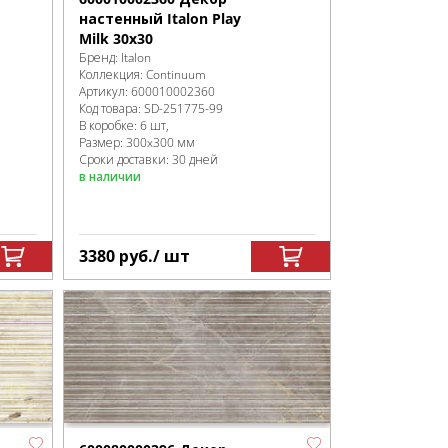
настенный Italon Play
Milk 30x30
Бренд:
Italon
Коллекция:
Continuum
Артикул:
600010002360
Код товара:
SD-251775
-99
В коробке
:
6 шт,
Размер:
300x300 мм
Сроки доставки: 30 дней
в наличии
3380
руб.
/ шт