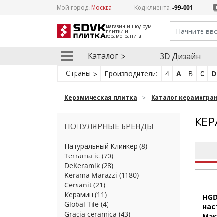
Мой город:
Москва
Код клиента:
-99-001
магазин и шоу-рум
плитки и
керамогранита
Каталог
3D Дизайн
Страны
Производители:
4
A
B
C
D
Керамическая плитка
Каталог керамогра
КЕР
ПОПУЛЯРНЫЕ БРЕНДЫ
Натуральный Клинкер
(8)
Terramatic
(70)
DeKeramik
(28)
Kerama Marazzi
(1180)
Cersanit
(21)
Керамин
(11)
HGD
Global Tile
(4)
нас
Gracia ceramica
(43)
Mar