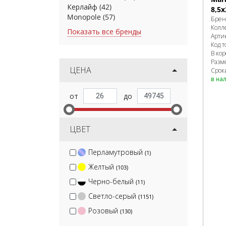
Керлайф
(42)
8,5х
Monopole
(57)
Брен
Колл
Показать все бренды
Арти
Код т
В ко
Разм
ЦЕНА
Сроки
в на
ЦВЕТ
Перламутровый
(1)
Желтый
(103)
Черно-белый
(11)
Светло-серый
(1151)
Розовый
(130)