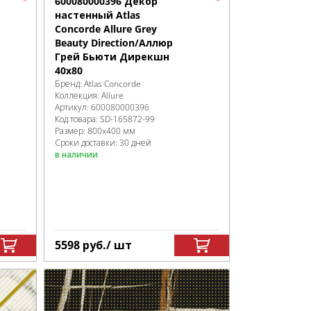
600080000396 Декор
настенный Atlas
Concorde Allure Grey
Beauty Direction/Аллюр
Грей Бьюти Дирекшн
40x80
Бренд:
Atlas Concorde
Коллекция:
Allure
Артикул:
600080000396
Код товара:
SD-165872
-99
Размер:
800x400 мм
Сроки доставки: 30 дней
в наличии
5598
руб.
/ шт