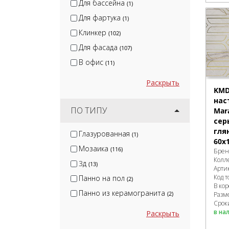
Для бассейна
(1)
Для фартука
(1)
Клинкер
(102)
Для фасада
(107)
В офис
(11)
Раскрыть
KMD
нас
ПО ТИПУ
Mar
сер
гля
Глазурованная
(1)
60x1
Мозаика
(116)
Брен
Колл
3д
(13)
Арти
Код т
Панно на пол
(2)
В ко
Панно из керамогранита
(2)
Разм
Сроки
в на
Раскрыть