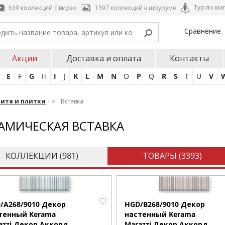
Тур по ма
639 коллекций с видео
1597 коллекций в шоуруме
Сравнение
Акции
Доставка и оплата
Контакты
E
F
G
H
I
J
K
L
M
N
O
P
Q
R
S
T
U
V
нита и плитки
Вставка
АМИЧЕСКАЯ ВСТАВКА
КОЛЛЕКЦИИ (
981
)
ТОВАРЫ (
3393
)
/A268/9010 Декор
HGD/B268/9010 Декор
тенный Kerama
настенный Kerama
azzi Декор Аккорд
Marazzi Декор Аккорд