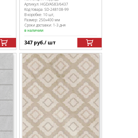
Артикул:
HGD/A583/6437
Код товара:
SD-248108
-99
В коробке
:
10 шт,
Размер:
250x400 мм
Сроки доставки: 1-3 дня
в наличии
347
руб.
/ шт