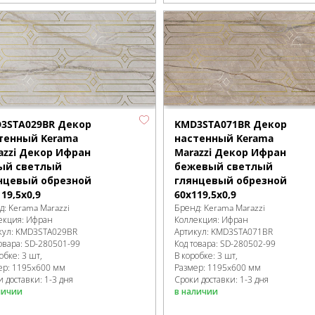
3STA029BR Декор
KMD3STA071BR Декор
тенный Kerama
настенный Kerama
azzi Декор Ифран
Marazzi Декор Ифран
ый светлый
бежевый светлый
нцевый обрезной
глянцевый обрезной
19,5x0,9
60x119,5x0,9
д:
Kerama Marazzi
Бренд:
Kerama Marazzi
екция:
Ифран
Коллекция:
Ифран
кул:
KMD3STA029BR
Артикул:
KMD3STA071BR
овара:
SD-280501
-99
Код товара:
SD-280502
-99
робке
:
3 шт,
В коробке
:
3 шт,
ер:
1195x600 мм
Размер:
1195x600 мм
 доставки: 1-3 дня
Сроки доставки: 1-3 дня
личии
в наличии