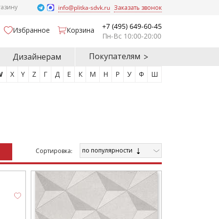
газину
info@plitka-sdvk.ru
Заказать звонок
+7 (495) 649-60-45
Избранное
Корзина
Пн-Вс 10:00-20:00
Покупателям
Дизайнерам
W
X
Y
Z
Г
Д
Е
К
М
Н
Р
У
Ф
Ш
по популярности
Cортировка: