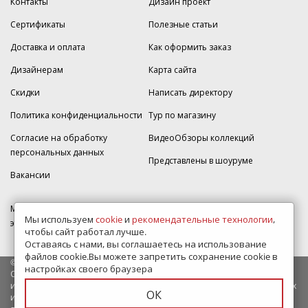
Контакты
Дизайн проект
Сертификаты
Полезные статьи
Доставка и оплата
Как оформить заказ
Дизайнерам
Карта сайта
Скидки
Написать директору
Политика конфиденциальности
Тур по магазину
Согласие на обработку
ВидеоОбзоры коллекций
персональных данных
Представлены в шоуруме
Вакансии
МКАД 2км внешняя сторона, д. 2, ТРЦ "Шоколад" (РИО) Реутов, -1
Мы используем
cookie
и
рекомендательные технологии
,
этаж, магазин Плитка-SDVK.
чтобы сайт работал лучше.
Оставаясь с нами, вы соглашаетесь на использование
файлов cookie.Вы можете запретить сохранение cookie в
© 2009—2026 г. Все права защищены
настройках своего браузера
Обращаем Ваше внимание на то, что данный интернет-сайт носит
исключительно информационный характер и ни при каких условиях
ОК
информационные материалы и цены, размещенные на сайте, не