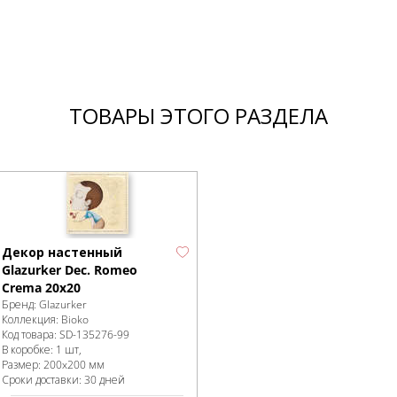
ТОВАРЫ ЭТОГО РАЗДЕЛА
Декор настенный
Glazurker Dec. Romeo
Crema 20x20
Бренд:
Glazurker
Коллекция:
Bioko
Код товара:
SD-135276
-99
В коробке
:
1 шт,
Размер:
200x200 мм
Сроки доставки: 30 дней