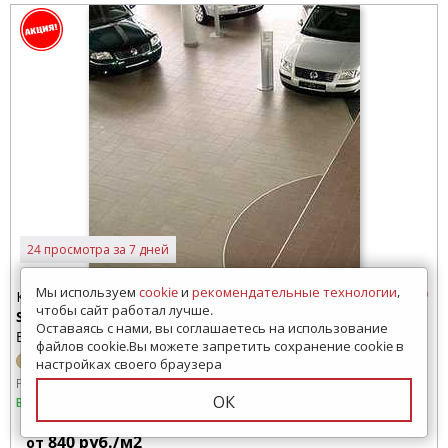
24 просмотра за 7 дней
Мы используем
cookie
и
рекомендательные технологии
,
Керамогранит
чтобы сайт работал лучше.
Standard
Оставаясь с нами, вы соглашаетесь на использование
Estima (Россия)
файлов cookie.Вы можете запретить сохранение cookie в
настройках своего браузера
Размер:
600x600 мм
300x300 мм
ОК
В наличии
840
руб./м2
от