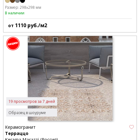
Размер:
298x298 мм
В наличии
1110
руб./м2
от
19 просмотров за 7 дней
Образец в шоуруме
Керамогранит
Терраццо
Kerama Marazzi (Россия)