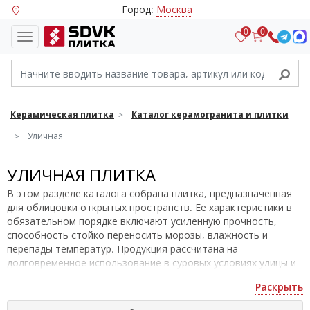
Город:
Москва
0
0
Керамическая плитка
Каталог керамогранита и плитки
Уличная
УЛИЧНАЯ ПЛИТКА
В этом разделе каталога собрана плитка, предназначенная
для облицовки открытых пространств. Ее характеристики в
обязательном порядке включают усиленную прочность,
способность стойко переносить морозы, влажность и
перепады температур. Продукция рассчитана на
долговременное использование в суровых условиях улицы и
эксплуатации неограниченным кругом людей.
Раскрыть
Здесь Вы можете видеть все товары, которые подходят для
оформления экстерьера: плитку для ступеней, материалы для