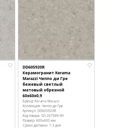
DD605920R
Керамогранит Kerama
Marazzi Чеппо ди Гре
бежевый светлый
матовый обрезной
60x60x0,9
Бренд:
Kerama Marazzi
Коллекция:
Чеппо ди Гре
Артикул:
DD605920R
Код товара:
SD-267949
-99
Размер:
600x600 мм
Сроки доставки: 1-3 дня