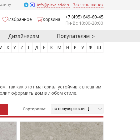
газину
info@plitka-sdvk.ru
Заказать звонок
+7 (495) 649-60-45
Избранное
Корзина
Пн-Вс 10:00-20:00
Покупателям
Дизайнерам
W
X
Y
Z
Г
Д
Е
К
М
Н
Р
У
Ф
Ш
м, так как этот материал устойчив к внешним
волит оформить дом в любом стиле.
по популярности
Cортировка: