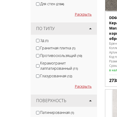
Для стен
(2184)
Раскрыть
DD6
Кер
Mar
ПО ТИПУ
кор
обр
3д
(1)
Брен
Гранитная плитка
Колл
(1)
Арти
Противоскользящий
(10)
Код т
Разм
Керамогранит
Сроки
лаппатированный
(11)
в на
Глазурованная
(12)
273
Раскрыть
ПОВЕРХНОСТЬ
Патинированная
(1)