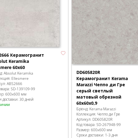
2666 Керамогранит
olut Keramika
smere 60x60
DD605820R
д:
Absolut Keramika
Керамогранит Kerama
екция:
Ellesmere
кул:
ABS2666
Marazzi Чеппо ди Гре
овара:
SD-139109
-99
серый светлый
ер:
600x600 мм
матовый обрезной
и доставки: 30 дней
60x60x0,9
личии
Бренд:
Kerama Marazzi
Коллекция:
Чеппо ди Гре
Артикул:
DD605820R
Код товара:
SD-267948
-99
Размер:
600x600 мм
Сроки доставки: 1-3 дня