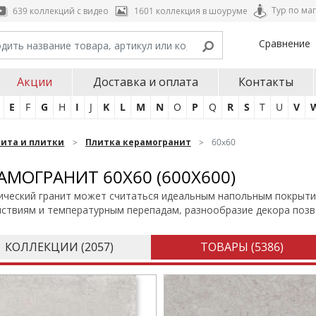
Тур по ма
639 коллекций с видео
1601 коллекция в шоуруме
Сравнение
Акции
Доставка и оплата
Контакты
E
F
G
H
I
J
K
L
M
N
O
P
Q
R
S
T
U
V
нита и плитки
Плитка керамогранит
60x60
АМОГРАНИТ 60Х60 (600Х600)
ческий гранит может считаться идеальным напольным покрытие
йствиям и температурным перепадам, разнообразие декора поз
КОЛЛЕКЦИИ (
2057
)
ТОВАРЫ (
5386
)