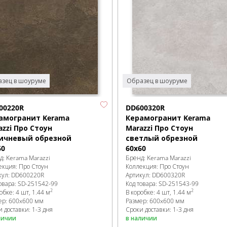
зец в шоуруме
Образец в шоуруме
00220R
DD600320R
амогранит Kerama
Керамогранит Kerama
azzi Про Стоун
Marazzi Про Стоун
ичневый обрезной
светлый обрезной
60
60х60
д:
Kerama Marazzi
Бренд:
Kerama Marazzi
екция:
Про Стоун
Коллекция:
Про Стоун
кул:
DD600220R
Артикул:
DD600320R
овара:
SD-251542
-99
Код товара:
SD-251543
-99
2
2
робке
:
4 шт, 1.44 м
В коробке
:
4 шт, 1.44 м
ер:
600x600 мм
Размер:
600x600 мм
 доставки: 1-3 дня
Сроки доставки: 1-3 дня
личии
в наличии