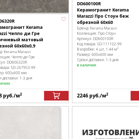
DD600100R
Керамогранит Kerama
Marazzi Про Стоун беж
06320R
обрезной 60х60
амогранит Kerama
Бренд:
Kerama Marazzi
azzi Чеппо ди Гре
Коллекция:
Про Стоун
Артикул:
DD600100R
ичневый матовый
Код товара:
SD-111102
-99
езной 60x60x0,9
2
В коробке
:
4 шт, 1.44 м
д:
Kerama Marazzi
Размер:
600x600 мм
екция:
Чеппо ди Гре
Сроки доставки: 1-3 дня
кул:
DD606320R
в наличии
овара:
SD-267953
-99
ер:
600x600 мм
 доставки: 1-3 дня
личии
2
2
8
руб.
/м
2246
руб.
/м