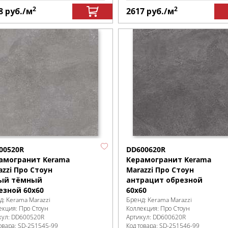
2
2
8
руб.
/м
2617
руб.
/м
00520R
DD600620R
амогранит Kerama
Керамогранит Kerama
azzi Про Стоун
Marazzi Про Стоун
ый тёмный
антрацит обрезной
езной 60х60
60х60
д:
Kerama Marazzi
Бренд:
Kerama Marazzi
екция:
Про Стоун
Коллекция:
Про Стоун
кул:
DD600520R
Артикул:
DD600620R
овара:
SD-251545
-99
Код товара:
SD-251546
-99