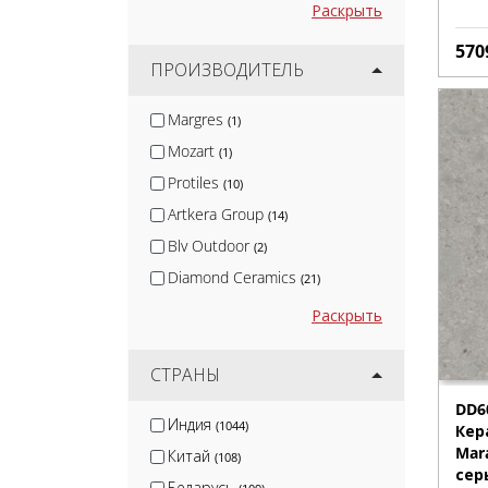
Раскрыть
570
ПРОИЗВОДИТЕЛЬ
Margres
(1)
Mozart
(1)
Protiles
(10)
Artkera Group
(14)
Blv Outdoor
(2)
Diamond Ceramics
(21)
CL KER
(3)
Раскрыть
Kirovit
(36)
Arcadia Ceramica
СТРАНЫ
(39)
Giga-Line
(7)
DD6
Индия
(1044)
Кер
Isla
(8)
Mar
Китай
(108)
Kerama Marazzi
(300)
сер
Беларусь