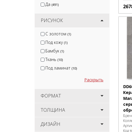
Да
(491)
267
РИСУНОК
С золотом
(1)
Под кожу
(1)
Бамбук
(1)
Ткань
(10)
Под ламинат
(10)
Раскрыть
DD6
Кер
ФОРМАТ
Mar
сер
ТОЛЩИНА
обр
Брен
Колл
ДИЗАЙН
Арти
Код т