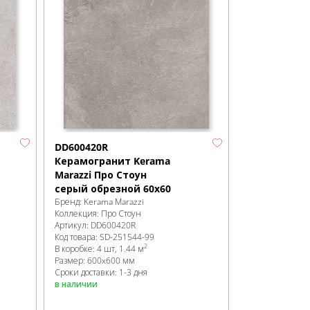
DD600420R
Керамогранит Kerama
Marazzi Про Стоун
серый обрезной 60х60
Бренд:
Kerama Marazzi
Коллекция:
Про Стоун
Артикул:
DD600420R
Код товара:
SD-251544
-99
2
В коробке
:
4 шт, 1.44 м
Размер:
600x600 мм
Сроки доставки: 1-3 дня
в наличии