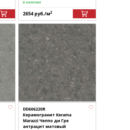
в наличии
2
2654
руб.
/м
DD606220R
Керамогранит Kerama
Marazzi Чеппо ди Гре
антрацит матовый