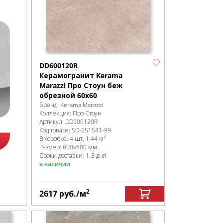
DD600120R
Керамогранит Kerama
Marazzi Про Стоун беж
обрезной 60х60
Бренд:
Kerama Marazzi
Коллекция:
Про Стоун
Артикул:
DD600120R
Код товара:
SD-251541
-99
2
В коробке
:
4 шт, 1.44 м
Размер:
600x600 мм
Сроки доставки: 1-3 дня
в наличии
2
2617
руб.
/м