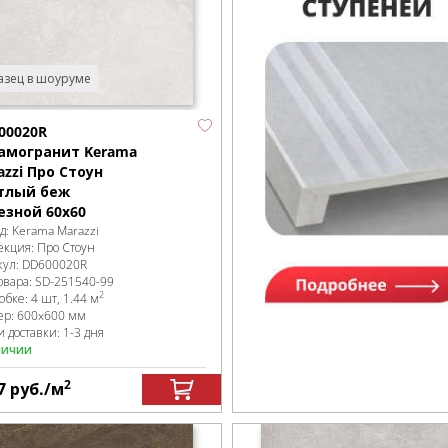
зец в шоуруме
00020R
амогранит Kerama
azzi Про Стоун
тлый беж
езной 60х60
д:
Kerama Marazzi
екция:
Про Стоун
кул:
DD600020R
овара:
SD-251540
-99
2
робке
:
4 шт, 1.44 м
ер:
600x600 мм
 доставки: 1-3 дня
личии
2
7
руб.
/м