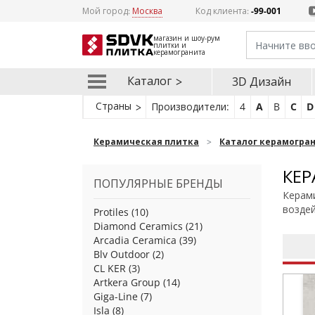
Мой город:
Москва
Код клиента:
-99-001
магазин и шоу-рум
плитки и
керамогранита
Каталог
3D Дизайн
Страны
Производители:
4
A
B
C
D
Керамическая плитка
Каталог керамогра
КЕР
ПОПУЛЯРНЫЕ БРЕНДЫ
Керами
возде
Protiles
(10)
Diamond Ceramics
(21)
Arcadia Ceramica
(39)
Blv Outdoor
(2)
CL KER
(3)
Artkera Group
(14)
Giga-Line
(7)
Isla
(8)