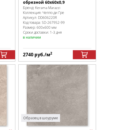
обрезной 60x60x0,9
Бренд:
Kerama Marazzi
Коллекция:
Чеппо ди Гре
Артикул:
DD606220R
Код товара:
SD-267952
-99
Размер:
600x600 мм
Сроки доставки: 1-3 дня
в наличии
2
2740
руб.
/м
Образец в шоуруме