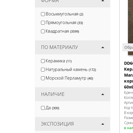
ФОРМА
Восьмиугольная
(2)
Прямоугольная
(33)
Квадратная
(3599)
ПО МАТЕРИАЛУ
Обра
Керамика
(11)
DD6
Кер
Натуральный камень
(172)
Mar
Морской Перламутр
(40)
кор
60х
Брен
НАЛИЧИЕ
Колл
Арти
Да
Код т
(300)
В ко
Разм
Сроки
ЭКСПОЗИЦИЯ
в на