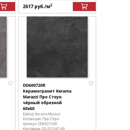
2
2617
руб.
/м
DD600720R
Керамогранит Kerama
Marazzi Про Стоун
чёрный обрезной
60х60
Бренд:
Kerama Marazzi
Коллекция:
Про Стоун
Артикул:
DD600720R
Код товара:
SD-251547
-99