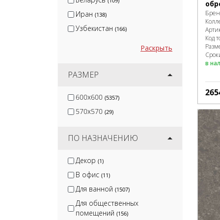
(109)
обр
Брен
Иран
(138)
Колл
Узбекистан
(166)
Арти
Код т
Разм
Раскрыть
Сроки
в на
РАЗМЕР
265
600x600
(5357)
570x570
(29)
ПО НАЗНАЧЕНИЮ
Декор
(1)
В офис
(11)
Для ванной
(1507)
Для общественных
помещений
(156)