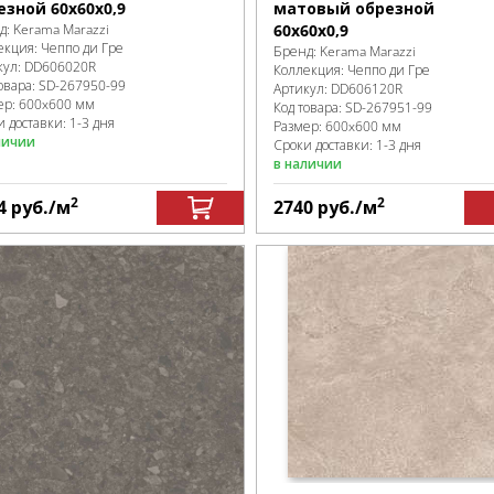
езной 60x60x0,9
матовый обрезной
д:
Kerama Marazzi
60x60x0,9
екция:
Чеппо ди Гре
Бренд:
Kerama Marazzi
кул:
DD606020R
Коллекция:
Чеппо ди Гре
овара:
SD-267950
-99
Артикул:
DD606120R
ер:
600x600 мм
Код товара:
SD-267951
-99
 доставки: 1-3 дня
Размер:
600x600 мм
личии
Сроки доставки: 1-3 дня
в наличии
2
2
4
руб.
/м
2740
руб.
/м