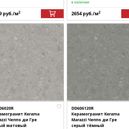
в наличии
2
2
9
руб.
/м
2654
руб.
/м
06020R
DD606120R
амогранит Kerama
Керамогранит Kerama
azzi Чеппо ди Гре
Marazzi Чеппо ди Гре
ый матовый
серый тёмный