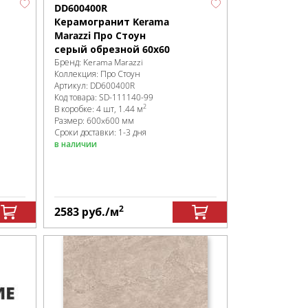
DD600400R
Керамогранит Kerama
Marazzi Про Стоун
серый обрезной 60х60
Бренд:
Kerama Marazzi
Коллекция:
Про Стоун
Артикул:
DD600400R
Код товара:
SD-111140
-99
2
В коробке
:
4 шт, 1.44 м
Размер:
600x600 мм
Сроки доставки: 1-3 дня
в наличии
2
2583
руб.
/м