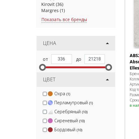
Kirovit
(36)
Margres
(1)
Показать все бренды
ЦЕНА
ABS
Abs
Elle
Брен
ЦВЕТ
Колл
Арти
Код т
Охра
(1)
Разм
Срок
Перламутровый
(1)
в на
Серебряный
(10)
Сиреневый
(10)
Бордовый
(10)