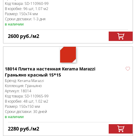
Код товара:
SD-110960
-99
В коробке
:
96 шт, 1.07 м
2
Размер:
150x74 мм
Сроки доставки: 1-3 дня
в наличии
2600
руб.
/м
2
18014 Плитка настенная Kerama Marazzi
Граньяно красный 15*15
Бренд:
Kerama Marazzi
Коллекция:
Граньяно
Артикул:
18014
Код товара:
SD-110965
-99
В коробке
:
48 шт, 1.02 м
2
Размер:
150x150 мм
Сроки доставки: 30 дней
в наличии
2280
руб.
/м
2