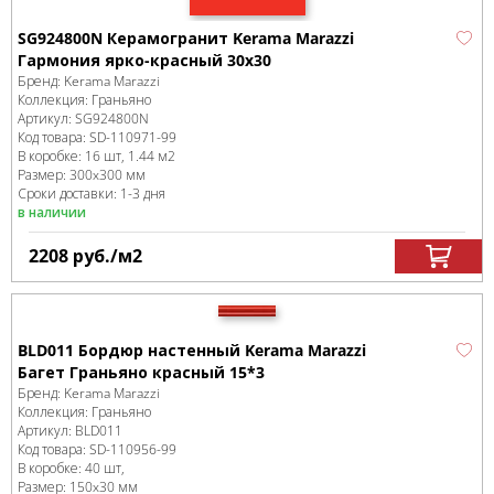
SG924800N Керамогранит Kerama Marazzi
Гармония ярко-красный 30х30
Бренд:
Kerama Marazzi
Коллекция:
Граньяно
Артикул:
SG924800N
Код товара:
SD-110971
-99
В коробке
:
16 шт, 1.44 м
2
Размер:
300x300 мм
Сроки доставки: 1-3 дня
в наличии
2208
руб.
/м
2
BLD011 Бордюр настенный Kerama Marazzi
Багет Граньяно красный 15*3
Бренд:
Kerama Marazzi
Коллекция:
Граньяно
Артикул:
BLD011
Код товара:
SD-110956
-99
В коробке
:
40 шт,
Размер:
150x30 мм