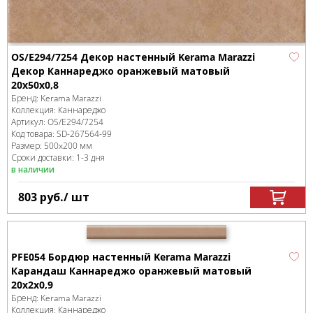
OS/E294/7254 Декор настенный Kerama Marazzi
Декор Каннареджо оранжевый матовый
20x50x0,8
Бренд:
Kerama Marazzi
Коллекция:
Каннареджо
Артикул:
OS/E294/7254
Код товара:
SD-267564
-99
Размер:
500x200 мм
Сроки доставки: 1-3 дня
в наличии
803
руб.
/ шт
PFE054 Бордюр настенный Kerama Marazzi
Карандаш Каннареджо оранжевый матовый
20x2x0,9
Бренд:
Kerama Marazzi
Коллекция:
Каннареджо