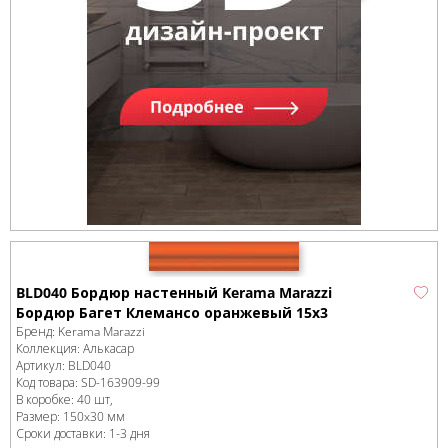
BLD040 Бордюр настенный Kerama Marazzi
Бордюр Багет Клемансо оранжевый 15x3
Бренд:
Kerama Marazzi
Коллекция:
Алькасар
Артикул:
BLD040
Код товара:
SD-163909
-99
В коробке
:
40 шт,
Размер:
150x30 мм
Сроки доставки: 1-3 дня