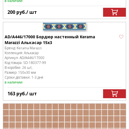
в наличии
200
руб.
/ шт
AD/A446/17000 Бордюр настенный Kerama
Marazzi Алькасар 15x3
Бренд:
Kerama Marazzi
Коллекция:
Алькасар
Артикул:
AD/A446/17000
Код товара:
SD-180377
-99
В коробке
:
26 шт,
Размер:
150x30 мм
Сроки доставки: 1-3 дня
в наличии
163
руб.
/ шт