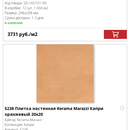
Код товара:
SD-165101
-99
В коробке
:
12 шт, 1.066 м
2
Размер:
298x298 мм
Сроки доставки: 1-3 дня
в наличии
3731
руб.
/м
2
5238 Плитка настенная Kerama Marazzi Капри
оранжевый 20x20
Бренд:
Kerama Marazzi
Коллекция:
Капри
Артикул:
5238