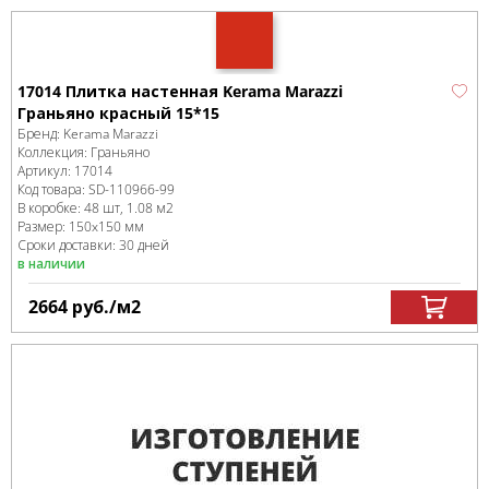
17014 Плитка настенная Kerama Marazzi
Граньяно красный 15*15
Бренд:
Kerama Marazzi
Коллекция:
Граньяно
Артикул:
17014
Код товара:
SD-110966
-99
В коробке
:
48 шт, 1.08 м
2
Размер:
150x150 мм
Сроки доставки: 30 дней
в наличии
2664
руб.
/м
2