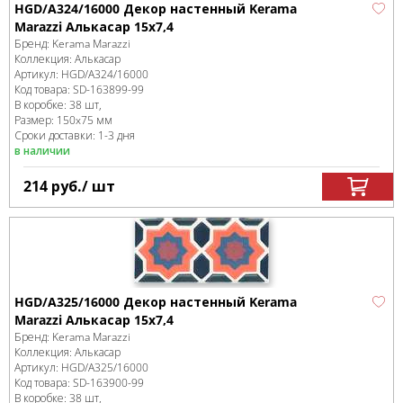
HGD/A324/16000 Декор настенный Kerama
Marazzi Алькасар 15x7,4
Бренд:
Kerama Marazzi
Коллекция:
Алькасар
Артикул:
HGD/A324/16000
Код товара:
SD-163899
-99
В коробке
:
38 шт,
Размер:
150x75 мм
Сроки доставки: 1-3 дня
в наличии
214
руб.
/ шт
HGD/A325/16000 Декор настенный Kerama
Marazzi Алькасар 15x7,4
Бренд:
Kerama Marazzi
Коллекция:
Алькасар
Артикул:
HGD/A325/16000
Код товара:
SD-163900
-99
В коробке
:
38 шт,