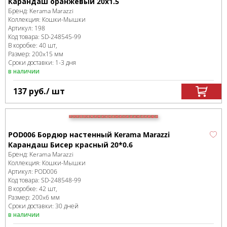
Карандаш оранжевый 20х1.5
Бренд:
Kerama Marazzi
Коллекция:
Кошки-Мышки
Артикул:
198
Код товара:
SD-248545
-99
В коробке
:
40 шт,
Размер:
200x15 мм
Сроки доставки: 1-3 дня
в наличии
137
руб.
/ шт
POD006 Бордюр настенный Kerama Marazzi
Карандаш Бисер красный 20*0.6
Бренд:
Kerama Marazzi
Коллекция:
Кошки-Мышки
Артикул:
POD006
Код товара:
SD-248548
-99
В коробке
:
42 шт,
Размер:
200x6 мм
Сроки доставки: 30 дней
в наличии