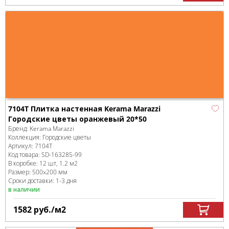
7104T Плитка настенная Kerama Marazzi
Городские цветы оранжевый 20*50
Бренд:
Kerama Marazzi
Коллекция:
Городские цветы
Артикул:
7104T
Код товара:
SD-163285
-99
В коробке
:
12 шт, 1.2 м
2
Размер:
500x200 мм
Сроки доставки: 1-3 дня
в наличии
1582
руб.
/м
2