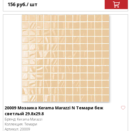
156
руб.
/ шт
20009 Мозаика Kerama Marazzi N Темари беж
светлый 29.8х29.8
Бренд:
Kerama Marazzi
Коллекция:
Темари
Артикул:
20009