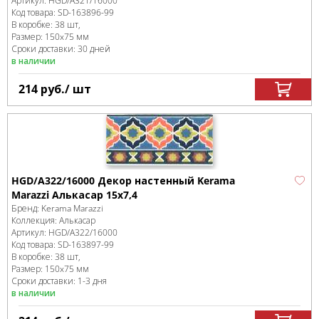
Артикул:
HGD/A321/16000
Код товара:
SD-163896
-99
В коробке
:
38 шт,
Размер:
150x75 мм
Сроки доставки: 30 дней
в наличии
214
руб.
/ шт
HGD/A322/16000 Декор настенный Kerama
Marazzi Алькасар 15x7,4
Бренд:
Kerama Marazzi
Коллекция:
Алькасар
Артикул:
HGD/A322/16000
Код товара:
SD-163897
-99
В коробке
:
38 шт,
Размер:
150x75 мм
Сроки доставки: 1-3 дня
в наличии