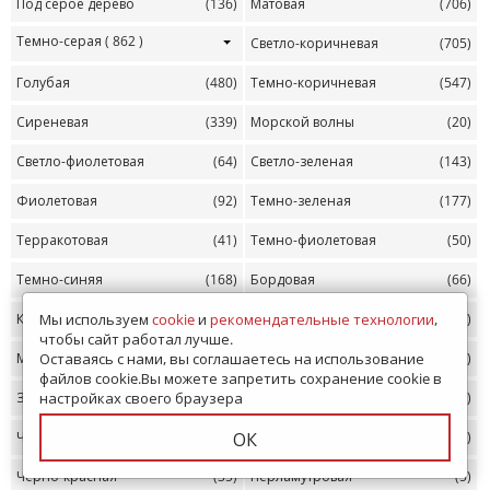
Под серое дерево
(136)
Матовая
(706)
Темно-серая
( 862 )
Светло-коричневая
(705)
Голубая
(480)
Темно-коричневая
(547)
Сиреневая
(339)
Морской волны
(20)
Светло-фиолетовая
(64)
Светло-зеленая
(143)
Фиолетовая
(92)
Темно-зеленая
(177)
Терракотовая
(41)
Темно-фиолетовая
(50)
Темно-синяя
(168)
Бордовая
(66)
Красная
(73)
Красно-белая
(55)
Мы используем
cookie
и
рекомендательные технологии
,
чтобы сайт работал лучше.
Многоцветная
(87)
Темная
(87)
Оставаясь с нами, вы соглашаетесь на использование
файлов cookie.Вы можете запретить сохранение cookie в
Золотая
(214)
С золотом
(214)
настройках своего браузера
Черная с золотом
(36)
Темно-красная
(23)
ОК
Черно-красная
(35)
Перламутровая
(5)