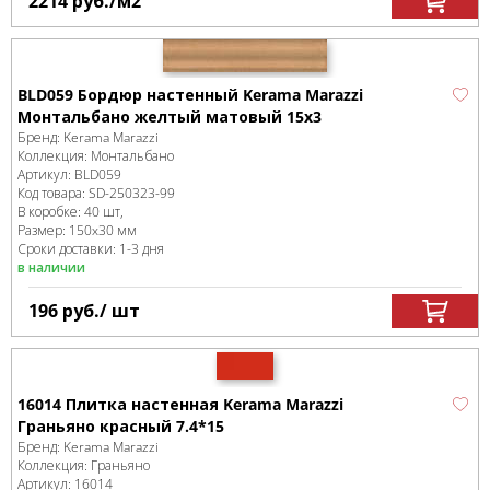
2214
руб.
/м
2
BLD059 Бордюр настенный Kerama Marazzi
Монтальбано желтый матовый 15x3
Бренд:
Kerama Marazzi
Коллекция:
Монтальбано
Артикул:
BLD059
Код товара:
SD-250323
-99
В коробке
:
40 шт,
Размер:
150x30 мм
Сроки доставки: 1-3 дня
в наличии
196
руб.
/ шт
16014 Плитка настенная Kerama Marazzi
Граньяно красный 7.4*15
Бренд:
Kerama Marazzi
Коллекция:
Граньяно
Артикул:
16014