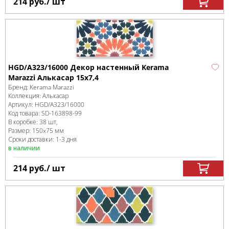
214
руб.
/ шт
HGD/A323/16000 Декор настенный Kerama
Marazzi Алькасар 15x7,4
Бренд:
Kerama Marazzi
Коллекция:
Алькасар
Артикул:
HGD/A323/16000
Код товара:
SD-163898
-99
В коробке
:
38 шт,
Размер:
150x75 мм
Сроки доставки: 1-3 дня
в наличии
214
руб.
/ шт