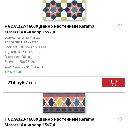
HGD/A327/16000 Декор настенный Kerama
Marazzi Алькасар 15x7,4
Бренд:
Kerama Marazzi
Коллекция:
Алькасар
Артикул:
HGD/A327/16000
Код товара:
SD-163902
-99
В коробке
:
38 шт,
Размер:
150x75 мм
Сроки доставки: 1-3 дня
в наличии
214
руб.
/ шт
HGD/A328/16000 Декор настенный Kerama
Marazzi Алькасар 15x7,4