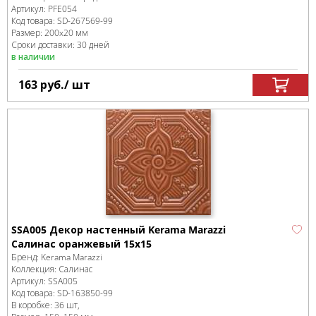
Артикул:
PFE054
Код товара:
SD-267569
-99
Размер:
200x20 мм
Сроки доставки: 30 дней
в наличии
163
руб.
/ шт
SSA005 Декор настенный Kerama Marazzi
Салинас оранжевый 15x15
Бренд:
Kerama Marazzi
Коллекция:
Салинас
Артикул:
SSA005
Код товара:
SD-163850
-99
В коробке
:
36 шт,