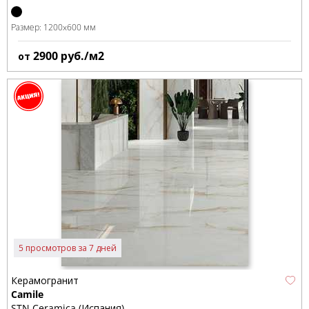
Размер:
1200x600 мм
2900
руб./м2
от
5 просмотров за 7 дней
Керамогранит
Camile
STN Ceramica (Испания)