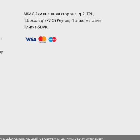
МКАД 2км внешняя сторона, д. 2, ТРЦ
"Шоколад" (РИО) Реутов, -1 этаж, магазин
Плитка-SDVK.
аз
ру
о информационный характер и ни при каких условиях