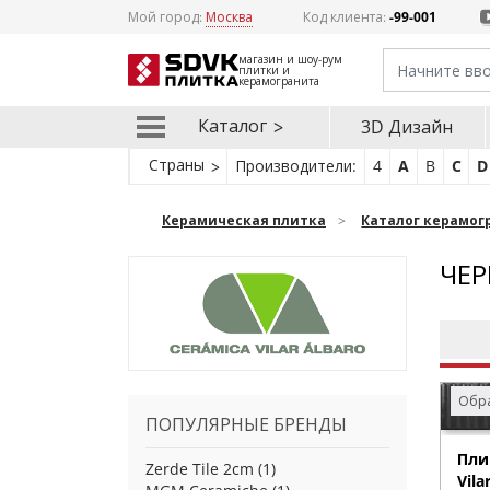
Мой город:
Москва
Код клиента:
-99-001
магазин и шоу-рум
плитки и
керамогранита
Каталог
3D Дизайн
Страны
Производители:
4
A
B
C
D
Керамическая плитка
Каталог керамог
ЧЕР
Обра
ПОПУЛЯРНЫЕ БРЕНДЫ
Пли
Zerde Tile 2cm
(1)
Vila