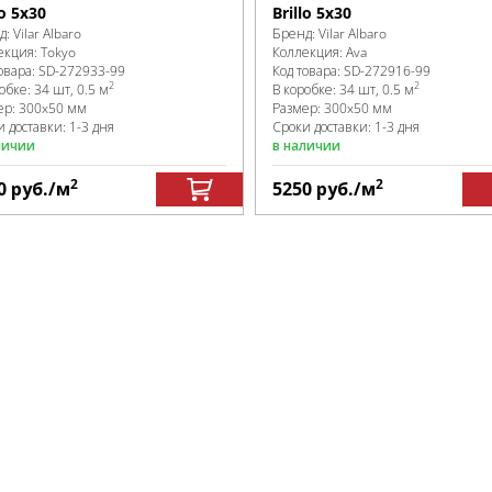
lo 5x30
Brillo 5x30
д:
Vilar Albaro
Бренд:
Vilar Albaro
екция:
Tokyo
Коллекция:
Ava
овара:
SD-272933
-99
Код товара:
SD-272916
-99
2
2
робке
:
34 шт, 0.5 м
В коробке
:
34 шт, 0.5 м
ер:
300x50 мм
Размер:
300x50 мм
 доставки: 1-3 дня
Сроки доставки: 1-3 дня
личии
в наличии
2
2
0
руб.
/м
5250
руб.
/м