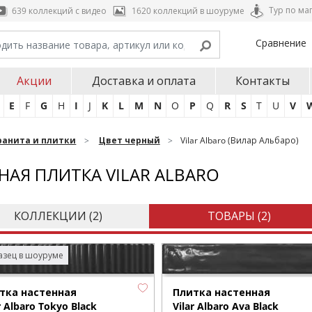
Тур по ма
639 коллекций с видео
1620 коллекций в шоуруме
Сравнение
Акции
Доставка и оплата
Контакты
E
F
G
H
I
J
K
L
M
N
O
P
Q
R
S
T
U
V
ранита и плитки
Цвет черный
Vilar Albaro (Вилар Альбаро)
НАЯ ПЛИТКА VILAR ALBARO
КОЛЛЕКЦИИ (
2
)
ТОВАРЫ (
2
)
зец в шоуруме
тка настенная
Плитка настенная
r Albaro Tokyo Black
Vilar Albaro Ava Black