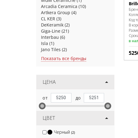
MGM Ceramiche
(1)
Bril
Arcadia Ceramica
(10)
Брен
Artkera Group
(4)
Колл
CL KER
(3)
Код т
DeKeramik
(2)
В ко
Разм
Giga-Line
(21)
Сроки
Interbau
(6)
в на
Isla
(1)
Jano Tiles
(2)
525
Показать все бренды
ЦЕНА
ЦВЕТ
Черный
(2)