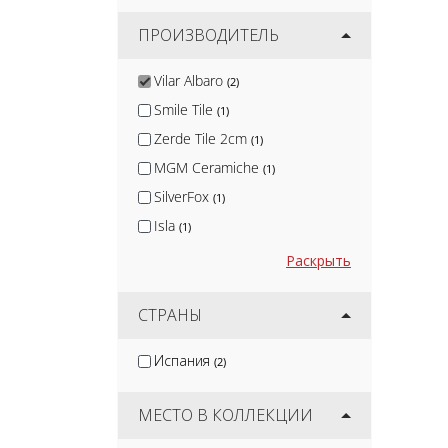
ПРОИЗВОДИТЕЛЬ
Vilar Albaro
(2)
Smile Tile
(1)
Zerde Tile 2cm
(1)
MGM Ceramiche
(1)
SilverFox
(1)
Isla
(1)
Nadis
(1)
Раскрыть
Arcadia Ceramica
(10)
Protiles
СТРАНЫ
(12)
Terramatic
(16)
Испания
(2)
Kirovit
(2)
DeKeramik
(2)
МЕСТО В КОЛЛЕКЦИИ