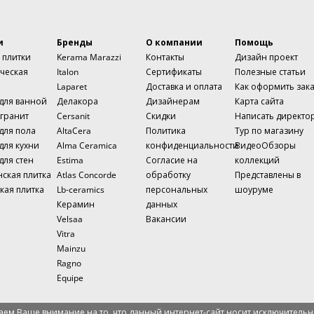
и
Бренды
О компании
Помощь
 плитки
Kerama Marazzi
Контакты
Дизайн проект
ческая
Italon
Сертификаты
Полезные статьи
Laparet
Доставка и оплата
Как оформить зак
 для ванной
Делакора
Дизайнерам
Карта сайта
гранит
Cersanit
Скидки
Написать директо
для пола
AltaCera
Политика
Тур по магазину
для кухни
Alma Ceramica
конфиденциальности
ВидеоОбзоры
для стен
Estima
Согласие на
коллекций
нская плитка
Atlas Concorde
обработку
Представлены в
кая плитка
Lb-ceramics
персональных
шоуруме
Керамин
данных
Velsaa
Вакансии
Vitra
Mainzu
Ragno
Equipe
ем Ваше внимание на то, что данный интернет-сайт носит исключительн