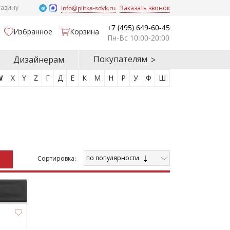
газину
info@plitka-sdvk.ru
Заказать звонок
+7 (495) 649-60-45
Избранное
Корзина
Пн-Вс 10:00-20:00
Покупателям
Дизайнерам
W
X
Y
Z
Г
Д
Е
К
М
Н
Р
У
Ф
Ш
по популярности
Cортировка: