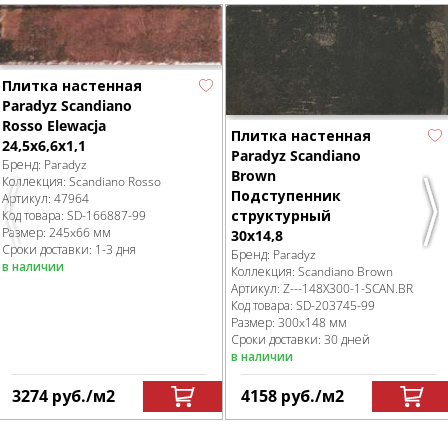
Плитка настенная
Paradyz Scandiano
Rosso Elewacja
Плитка настенная
24,5x6,6x1,1
Paradyz Scandiano
Бренд:
Paradyz
Brown
Коллекция:
Scandiano Rosso
Подступенник
Артикул:
47964
структурный
Код товара:
SD-166887
-99
Previous
Nex
Размер:
245x66 мм
30х14,8
Сроки доставки: 1-3 дня
Бренд:
Paradyz
в наличии
Коллекция:
Scandiano Brown
Артикул:
Z---148X300-1-SCAN.BR
Код товара:
SD-203745
-99
Размер:
300x148 мм
Сроки доставки: 30 дней
в наличии
3274
руб.
/м
2
4158
руб.
/м
2