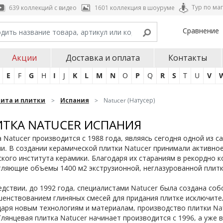
Тур по ма
639 коллекций с видео
1601 коллекция в шоуруме
Сравнение
Акции
Доставка и оплата
Контакты
E
F
G
H
I
J
K
L
M
N
O
P
Q
R
S
T
U
V
нита и плитки
Испания
Natucer (Натусер)
ТКА NATUCER ИСПАНИЯ
 Natucer производится с 1988 года, являясь сегодня одной из 
и. В создании керамической плитки Natucer принимали активное
кого института керамики. Благодаря их стараниям в рекордно 
ляющие объемы 1400 м2 экструзионной, неглазурованной плитк
дствии, до 1992 года, специалистами Natucer была создана со
енствованием глиняных смесей для придания плитке исключител
аря новым технологиям и материалам, производство плитки Nat
Глянцевая плитка Natucer начинает производится с 1996, а уже 