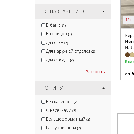
ПО НАЗНАЧЕНИЮ
12 п
В баню
(1)
В коридор
(1)
Кер
Heri
Для стен
(2)
Natu
Для наружней отделки
(2)
Для фасада
(2)
В на
Раскрыть
от
ПО ТИПУ
Без капиноса
(2)
С насечками
(2)
Большеформатный
(2)
Глазурованная
(2)