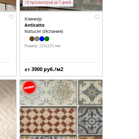
10 просмотров за 7 дней
Клинкер
Anticatto
Natucer (Испания)
Размер:
225x225 мм
3900
руб./м2
от