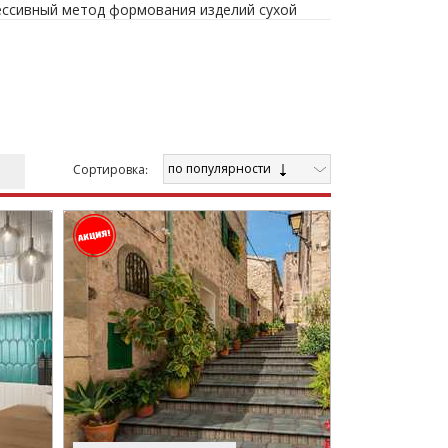
ессивный метод формования изделий сухой
 технологию Rotocolor, которая дает
анную поверхность детали, до семи тонов за
жа автоматизированной производственной
ин из наиболее инновационных продуктов в
ки бассейнов состоит из микропористой
стественной инфильтрации. В последнее время
по популярности
Cортировка:
ологии цифровой фотопечати на плитке
й поверхности, проводятся исследования по
ой керамической плитки Natucer и
ли награждены отличиями торгово-
а, за высокий уровень технических инноваций.
ску продукции. Если производится коллекция
знообразный декор. Особенно пристальное
годы. Новые серии плитки Natucer стали
ой изразцов. Шестигранники 15х17 стали
тка – технологична в укладке и имеет