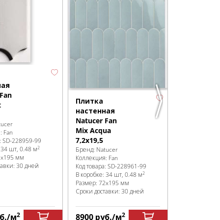
ная
 Fan
Плитка
Плитка
t
настенная
настенная
Natucer Fan
Natucer Fa
tucer
Mix Acqua
Mix Black
я:
Fan
7,2x19,5
:
SD-228959
-99
7,2x19,5
2
:
34 шт, 0.48 м
Бренд:
Natucer
Бренд:
Natuce
2x195 мм
Коллекция:
Fan
Коллекция:
Fa
тавки: 30 дней
Код товара:
SD-228961
-99
Код товара:
SD
2
В коробке
:
34 шт, 0.48 м
В коробке
:
34 
Размер:
72x195 мм
Размер:
72x1
Сроки доставки: 30 дней
Сроки доставк
2
2
б.
/м
8900
руб.
/м
8900
руб.