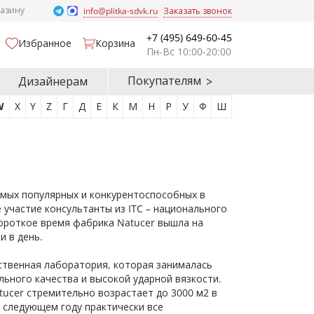
газину
info@plitka-sdvk.ru
Заказать звонок
+7 (495) 649-60-45
Избранное
Корзина
Пн-Вс 10:00-20:00
Покупателям
Дизайнерам
W
X
Y
Z
Г
Д
Е
К
М
Н
Р
У
Ф
Ш
самых популярных и конкурентоспособных в
 участие консультанты из ITC – национального
короткое время фабрика Natucer вышла на
и в день.
бственная лаборатория, которая занималась
ьного качества и высокой ударной вязкости.
ucer стремительно возрастает до 3000 м2 в
в следующем году практически все