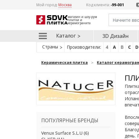
Мой город:
Москва
Код клиента:
-99-001
магазин и шоу-рум
плитки и
керамогранита
Каталог
3D Дизайн
Страны
Производители:
4
A
B
C
D
Керамическая плитка
Каталог керамогра
ПЛИ
Плитка
отрасл
Испанс
впечат
Впосле
ПОПУЛЯРНЫЕ БРЕНДЫ
соверш
Благод
Venux Surface S.L.U
(6)
день. 