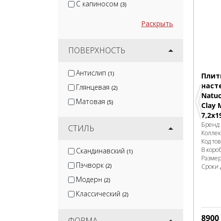
С капиносом
(3)
Раскрыть
ПОВЕРХНОСТЬ
Антислип
(1)
Плит
наст
Глянцевая
(2)
Natuc
Матовая
(5)
Clay 
7,2x1
Бренд
СТИЛЬ
Колле
Код то
В коро
Скандинавский
(1)
Разме
Пэчворк
(2)
Сроки 
Модерн
(2)
Классический
(2)
8900
ФОРМА