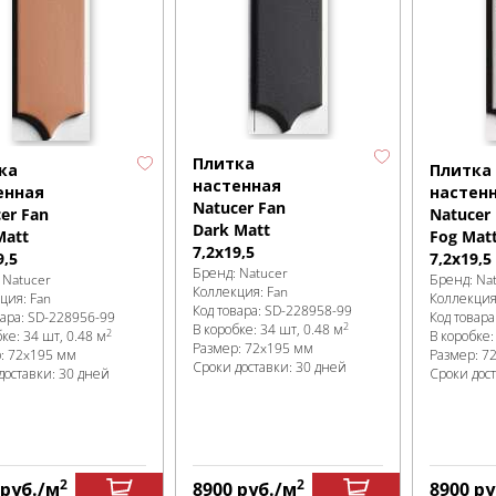
Плитка
ка
Плитка
настенная
енная
настен
Natucer Fan
er Fan
Natucer
Dark Matt
Matt
Fog Mat
7,2x19,5
9,5
7,2x19,5
Бренд:
Natucer
:
Natucer
Бренд:
Na
Коллекция:
Fan
кция:
Fan
Коллекци
Код товара:
SD-228958
-99
вара:
SD-228956
-99
Код товара
2
В коробке
:
34 шт, 0.48 м
2
бке
:
34 шт, 0.48 м
В коробке
Размер:
72x195 мм
р:
72x195 мм
Размер:
7
Сроки доставки: 30 дней
доставки: 30 дней
Сроки дос
2
2
руб.
/м
8900
руб.
/м
8900
ру