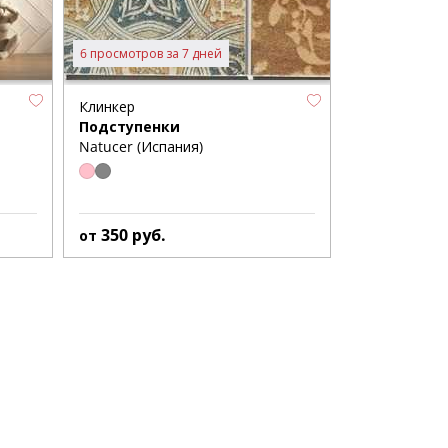
6 просмотров за 7 дней
Клинкер
Подступенки
Natucer (Испания)
350
руб.
от