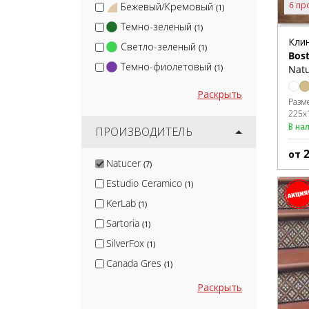
6 пр
Бежевый/Кремовый
(1)
Темно-зеленый
(1)
Кли
Светло-зеленый
(1)
Bos
Темно-фиолетовый
(1)
Natu
Раскрыть
Разм
225x
В на
ПРОИЗВОДИТЕЛЬ
от
Natucer
(7)
Estudio Ceramico
(1)
KerLab
(1)
Sartoria
(1)
SilverFox
(1)
Canada Gres
(1)
Nadis
(1)
Раскрыть
CL KER
(11)