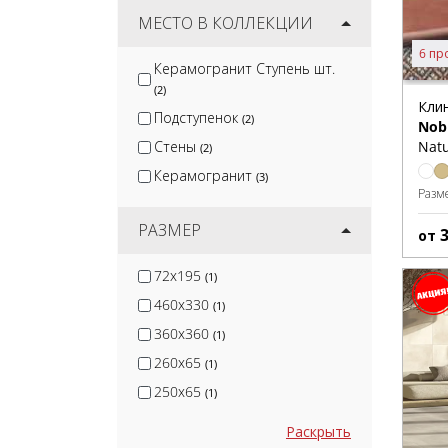
Jano Tiles
МЕСТО В КОЛЛЕКЦИИ
(16)
Venux Surface S.L.U
(6)
6 пр
Керамогранит Ступень шт.
Keratile
(45)
(2)
Кли
Monopole
(58)
Подступенок
(2)
Nob
Natu
Стены
(2)
Керамогранит
(3)
Разм
РАЗМЕР
от
72x195
(1)
460x330
(1)
360x360
(1)
260x65
(1)
250x65
(1)
Раскрыть