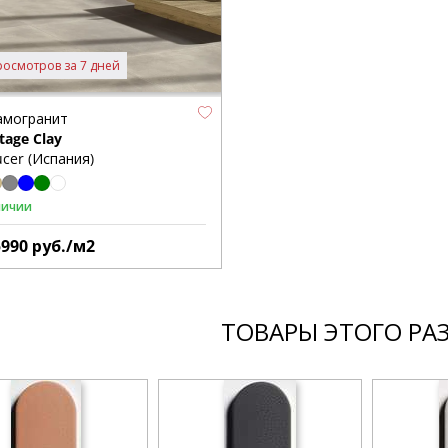
росмотров за 7 дней
амогранит
tage Clay
cer (Испания)
личии
5990
руб./м2
ТОВАРЫ ЭТОГО РА