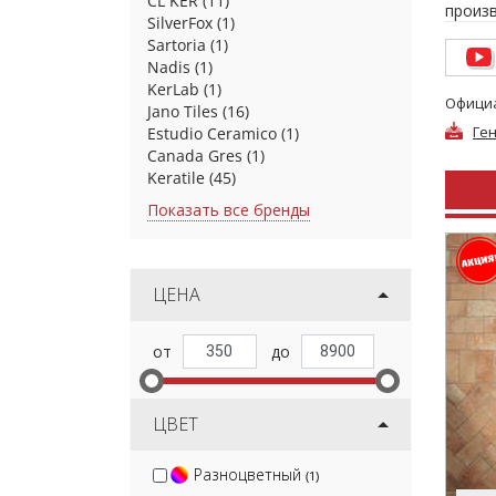
CL KER
(11)
произ
SilverFox
(1)
прессо
Sartoria
(1)
возмож
Nadis
(1)
один 
KerLab
(1)
линии 
Официа
Jano Tiles
(16)
Ге
Estudio Ceramico
(1)
В том 
Canada Gres
(1)
мире и
Keratile
(45)
керами
Показать все бренды
инжен
Natuce
созда
ЦЕНА
Усилия
предо
промыш
Основа
для ст
вниман
ЦВЕТ
попул
визитн
Разноцветный
(1)
потря