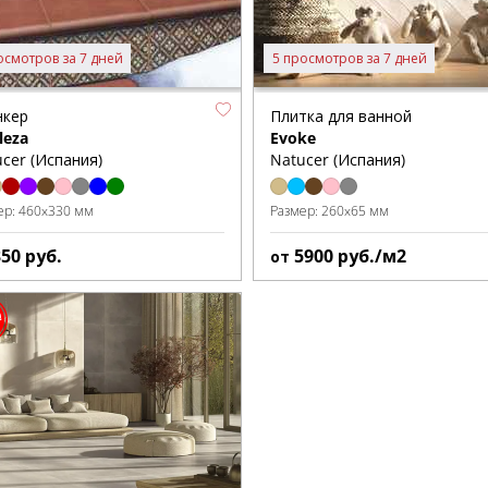
осмотров за 7 дней
5 просмотров за 7 дней
нкер
Плитка для ванной
leza
Evoke
cer (Испания)
Natucer (Испания)
ер:
460x330 мм
Размер:
260x65 мм
350
руб.
5900
руб./м2
от