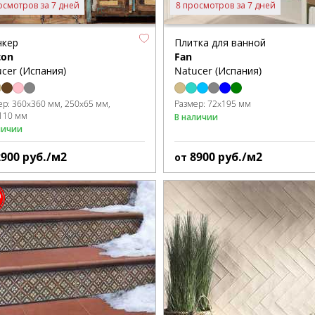
осмотров за 7 дней
8 просмотров за 7 дней
нкер
Плитка для ванной
ton
Fan
cer (Испания)
Natucer (Испания)
ер:
360x360 мм
250x65 мм
Размер:
72x195 мм
110 мм
В наличии
личии
2900
руб./м2
8900
руб./м2
от