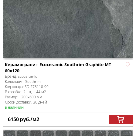
Керамогранит Ecoceramic Southrim Graphite MT
60x120
Бренд:
Ecoceramic
Коллекция:
Southrim
Код товара:
SD-278110
-99
В коробке
:
2 шт, 1.44 м
2
Размер:
1200x600 мм
Сроки доставки: 30 дней
в наличии
6150
руб.
/м
2