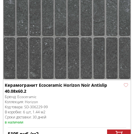
Керамогранит Ecoceramic Horizon Noir Antislip
40.08x60.2
Бренд:
Ecoceramic
Коллекция:
Horizon
Код товара:
SD-306229
-99
В коробке
:
6 шт, 1.44 м
2
Сроки доставки: 30 дней
в наличии