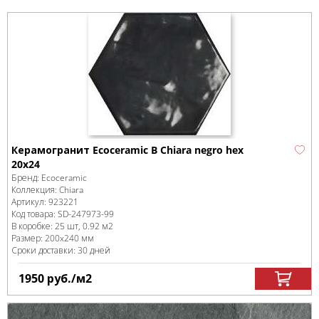
Керамогранит Ecoceramic B Chiara negro hex
20x24
Бренд:
Ecoceramic
Коллекция:
Chiara
Артикул:
923221
Код товара:
SD-247973
-99
В коробке
:
25 шт, 0.92 м
2
Размер:
200x240 мм
Сроки доставки: 30 дней
1950
руб.
/м
2