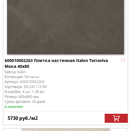
600010002263 Плитка настенная Italon Terraviva
Мока 40x80
Бренд:
Italon
Коллекция:
Terraviva
Артикул:
600010002263
Код товара:
SD-241172
-99
В коробке
:
4 шт, 1.28 м
2
Размер:
400x800 мм
Сроки доставки: 30 дней
в наличии
5730
руб.
/м
2