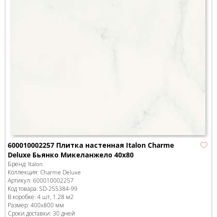
600010002257 Плитка настенная Italon Charme
Deluxe Бьянко Микеланжело 40x80
Бренд:
Italon
Коллекция:
Charme Deluxe
Артикул:
600010002257
Код товара:
SD-255384
-99
В коробке
:
4 шт, 1.28 м
2
Размер:
400x800 мм
Сроки доставки: 30 дней