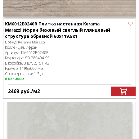
KM6012B0240R Плитка настенная Kerama
Marazzi Ифран бежевый светлый глянцевый
структура обрезной 60x119,5x1
Бренд:
Kerama Marazzi
Коллекция:
Ифран
Артикул:
KM6012B0240R
Код товара:
SD-280494
-99
В коробке
:
3 шт, 2.151 м
2
Размер:
1195x600 мм
Сроки доставки: 1-3 дня
в наличии
2469
руб.
/м
2