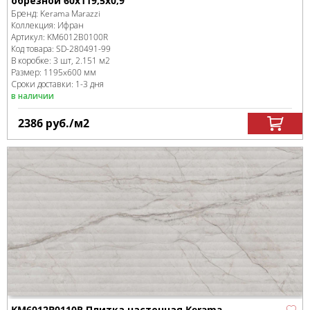
обрезной 60x119,5x0,9
Бренд:
Kerama Marazzi
Коллекция:
Ифран
Артикул:
KM6012B0100R
Код товара:
SD-280491
-99
В коробке
:
3 шт, 2.151 м
2
Размер:
1195x600 мм
Сроки доставки: 1-3 дня
в наличии
2386
руб.
/м
2
KM6012B0110R Плитка настенная Kerama