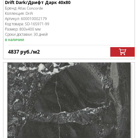
Drift Dark/Дрифт Дарк 40x80
Бренд:
Atlas Concorde
Коллекция:
Drift
Артикул:
600010002179
Код товара:
SD-165971
-99
Размер:
800x400 мм
Сроки доставки: 30 дней
в наличии
4837
руб.
/м
2