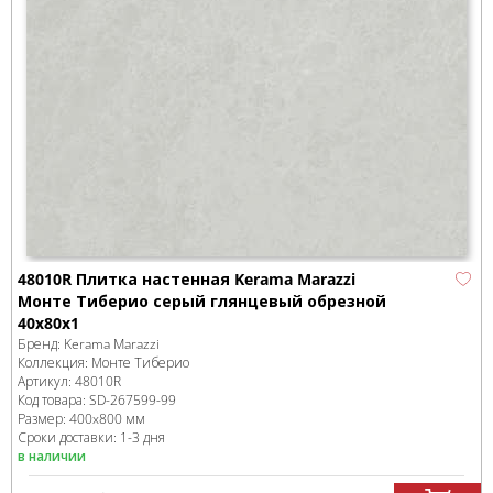
48010R Плитка настенная Kerama Marazzi
Монте Тиберио серый глянцевый обрезной
40x80x1
Бренд:
Kerama Marazzi
Коллекция:
Монте Тиберио
Артикул:
48010R
Код товара:
SD-267599
-99
Размер:
400x800 мм
Сроки доставки: 1-3 дня
в наличии