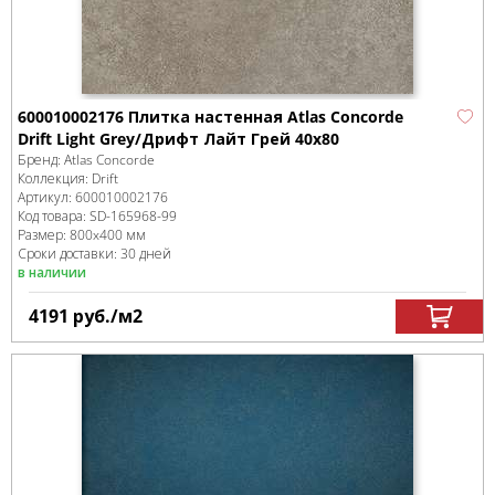
600010002176 Плитка настенная Atlas Concorde
Drift Light Grey/Дрифт Лайт Грей 40x80
Бренд:
Atlas Concorde
Коллекция:
Drift
Артикул:
600010002176
Код товара:
SD-165968
-99
Размер:
800x400 мм
Сроки доставки: 30 дней
в наличии
4191
руб.
/м
2