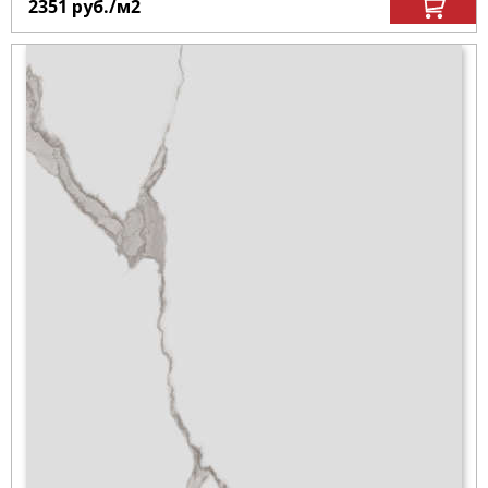
2351
руб.
/м
2