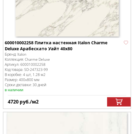
600010002258 Плитка настенная Italon Charme
Deluxe Арабескато Уайт 40x80
Бренд:
Italon
Коллекция:
Charme Deluxe
Артикул:
600010002258
Код товара:
SD-247323
-99
В коробке
:
4 шт, 1.28 м
2
Размер:
400x800 мм
Сроки доставки: 30 дней
в наличии
4720
руб.
/м
2