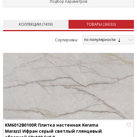
керамики нестандартного формата повышает ценность
Подбор параметров
помещения, отделанного с таким подходом. Интересен
подобный вариант для санузлов, бассейнов, медицинско-
санитарных учреждений и других архитектурных объектов,
КОЛЛЕКЦИИ (
7459
)
ТОВАРЫ (
36033
)
связанных с условиями высокой влажности.
по популярности
Cортировка:
KM6012B0100R Плитка настенная Kerama
Marazzi Ифран серый светлый глянцевый