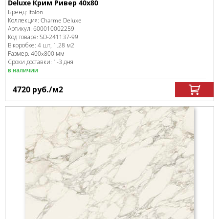
Deluxe Крим Ривер 40x80
Бренд:
Italon
Коллекция:
Charme Deluxe
Артикул:
600010002259
Код товара:
SD-241137
-99
В коробке
:
4 шт, 1.28 м
2
Размер:
400x800 мм
Сроки доставки: 1-3 дня
в наличии
4720
руб.
/м
2