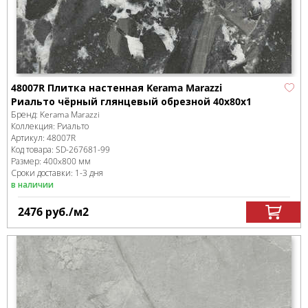
48007R Плитка настенная Kerama Marazzi
Риальто чёрный глянцевый обрезной 40x80x1
Бренд:
Kerama Marazzi
Коллекция:
Риальто
Артикул:
48007R
Код товара:
SD-267681
-99
Размер:
400x800 мм
Сроки доставки: 1-3 дня
в наличии
2476
руб.
/м
2