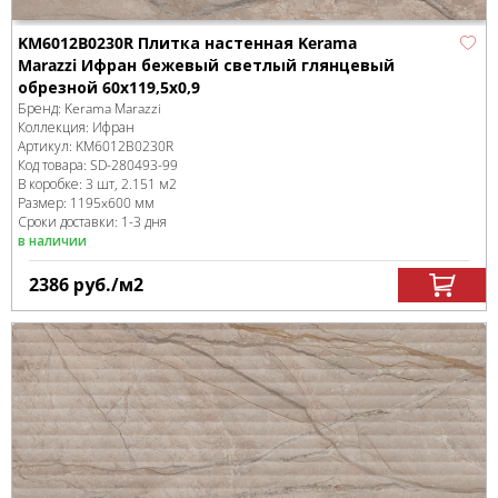
KM6012B0230R Плитка настенная Kerama
Marazzi Ифран бежевый светлый глянцевый
обрезной 60x119,5x0,9
Бренд:
Kerama Marazzi
Коллекция:
Ифран
Артикул:
KM6012B0230R
Код товара:
SD-280493
-99
В коробке
:
3 шт, 2.151 м
2
Размер:
1195x600 мм
Сроки доставки: 1-3 дня
в наличии
2386
руб.
/м
2