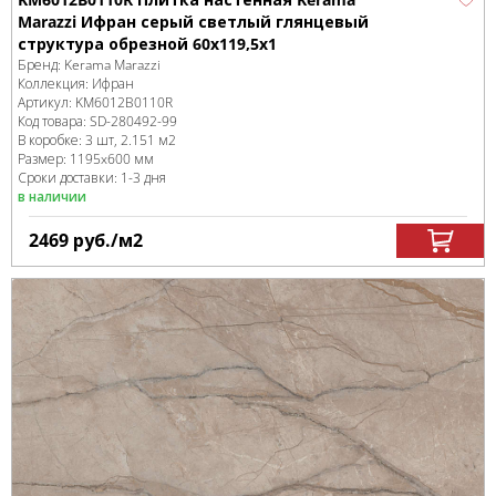
Marazzi Ифран серый светлый глянцевый
структура обрезной 60x119,5x1
Бренд:
Kerama Marazzi
Коллекция:
Ифран
Артикул:
KM6012B0110R
Код товара:
SD-280492
-99
В коробке
:
3 шт, 2.151 м
2
Размер:
1195x600 мм
Сроки доставки: 1-3 дня
в наличии
2469
руб.
/м
2