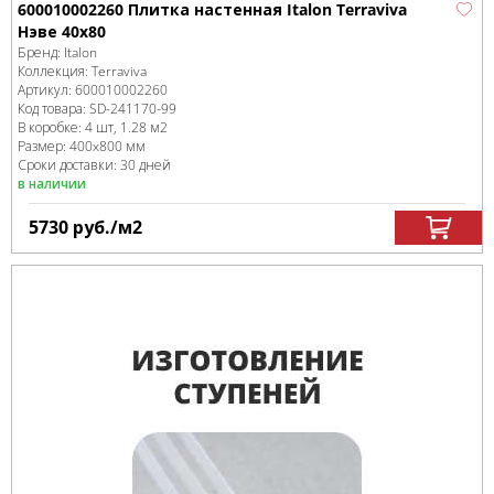
600010002260 Плитка настенная Italon Terraviva
Нэве 40x80
Бренд:
Italon
Коллекция:
Terraviva
Артикул:
600010002260
Код товара:
SD-241170
-99
В коробке
:
4 шт, 1.28 м
2
Размер:
400x800 мм
Сроки доставки: 30 дней
в наличии
5730
руб.
/м
2