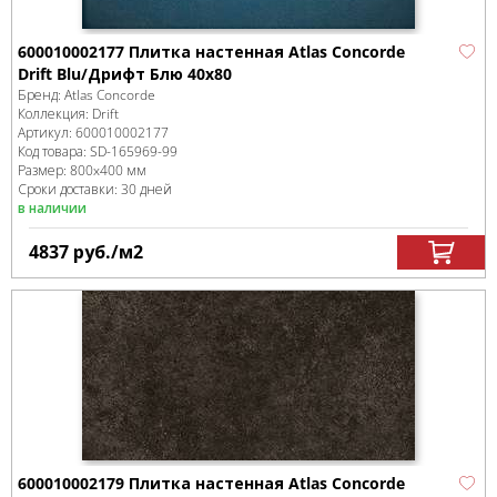
600010002177 Плитка настенная Atlas Concorde
Drift Blu/Дрифт Блю 40x80
Бренд:
Atlas Concorde
Коллекция:
Drift
Артикул:
600010002177
Код товара:
SD-165969
-99
Размер:
800x400 мм
Сроки доставки: 30 дней
в наличии
4837
руб.
/м
2
600010002179 Плитка настенная Atlas Concorde