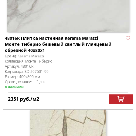
48016R Плитка настенная Kerama Marazzi
Монте Тиберио бежевый светлый глянцевый
обрезной 40x80x1
Бренд:
Kerama Marazzi
Коллекция:
Монте Тиберио
Артикул:
48016R
Код товара:
SD-267601
-99
Размер:
400x800 мм
Сроки доставки: 1-3 дня
в наличии
2351
руб.
/м
2