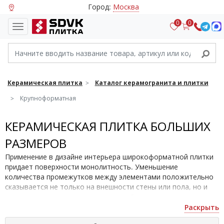
Город:
Москва
0
0
Керамическая плитка
Каталог керамогранита и плитки
Крупноформатная
КЕРАМИЧЕСКАЯ ПЛИТКА БОЛЬШИХ
РАЗМЕРОВ
Применение в дизайне интерьера широкоформатной плитки
придает поверхности монолитность. Уменьшение
количества промежутков между элементами положительно
сказывается не только на внешности стены или пола, но и
заметно ускоряет процесс укладки. Дополнительным плюсом
выбора увеличенных размеров становится простота
Раскрыть
обслуживания — тоньше швы, меньше грязи. Гигиеничность