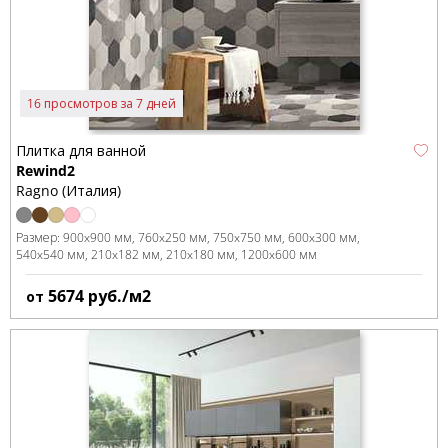
16 просмотров за 7 дней
Плитка для ванной
Rewind2
Ragno (Италия)
Размер:
900x900 мм
760x250 мм
750x750 мм
600x300 мм
540x540 мм
210x182 мм
210x180 мм
1200x600 мм
5674
руб./м2
от