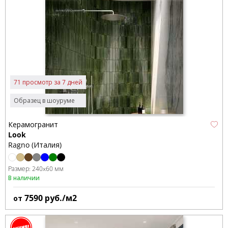
71 просмотр за 7 дней
Образец в шоуруме
Керамогранит
Look
Ragno (Италия)
Размер:
240x60 мм
В наличии
7590
руб./м2
от