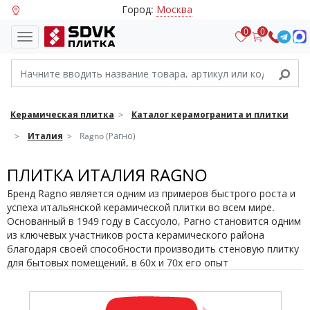
Город:
Москва
0
0
Керамическая плитка
Каталог керамогранита и плитки
Италия
Ragno (Рагно)
ПЛИТКА ИТАЛИЯ RAGNO
Бренд Ragno является одним из примеров быстрого роста и
успеха итальянской керамической плитки во всем мире.
Основанный в 1949 году в Сассуоло, Рагно становится одним
из ключевых участников роста керамического района
благодаря своей способности производить стеновую плитку
для бытовых помещений, в 60х и 70х его опыт
распространяется также в производстве глазурованной
плитки для пола и стен, предназначенных для различных
сегментов строительной индустрии как на национальном, так